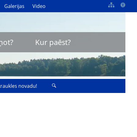
Galerijas
Video
ņot?
Kur paēst?
zkraukles novadu!