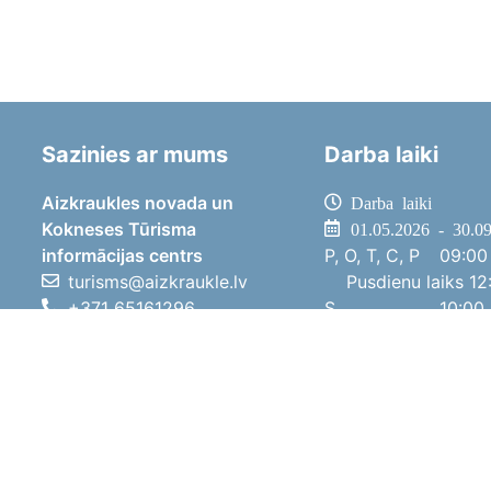
Sazinies ar mums
Darba laiki
Aizkraukles novada un
Darba laiki
Kokneses Tūrisma
01.05.2026 - 30.0
informācijas centrs
P, O, T, C, P
09:00 
turisms@aizkraukle.lv
Pusdienu laiks
12:
+371 65161296
S
10:00 
+371 29275412
Sv
11:00 
1905.gada iela 7, Koknese,
01.10.2025 - 30.0
Aizkraukles novads, LV-5113
P, O, T, C, P
08:00 
Pusdienu laiks
12:
S
10:00 
Sv
Brīvdi