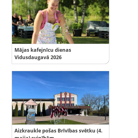
Mājas kafejnīcu dienas
Vidusdaugavā 2026
Aizkraukle pošas Brīvības svētku (4.
maija) svinībām