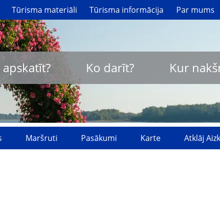
Tūrisma materiāli
Tūrisma informācija
Par mums
 apskatīt?
Ko darīt?
Kur nakš
s
Maršruti
Pasākumi
Karte
Atklāj Ai