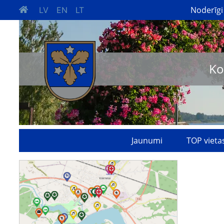
Noderīgi
LV
EN
LT
Ko
Jaunumi
TOP vieta