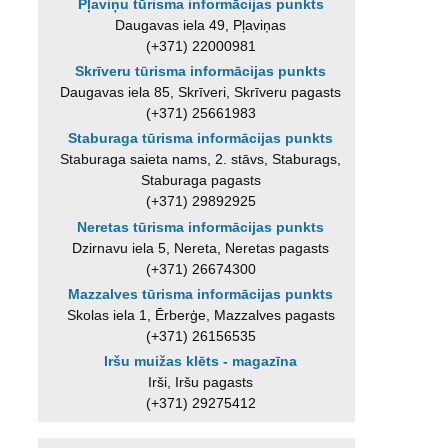
Pļaviņu tūrisma informācijas punkts
Daugavas iela 49, Pļaviņas
(+371) 22000981
Skrīveru tūrisma informācijas punkts
Daugavas iela 85, Skrīveri, Skrīveru pagasts
(+371) 25661983
Staburaga tūrisma informācijas punkts
Staburaga saieta nams, 2. stāvs, Staburags,
Staburaga pagasts
(+371) 29892925
Neretas tūrisma informācijas punkts
Dzirnavu iela 5, Nereta, Neretas pagasts
(+371) 26674300
Mazzalves tūrisma informācijas punkts
Skolas iela 1, Ērberģe, Mazzalves pagasts
(+371) 26156535
Iršu muižas klēts - magazīna
Irši, Iršu pagasts
(+371) 29275412