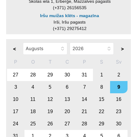
Skolas iela 1, Ērberģe, Mazzalves pagasts
(+371) 26156535
Iršu muižas klēts - magazīna
Irši, Iršu pagasts
(+371) 29275412
<
>
P
O
T
C
P
S
Sv
27
28
29
30
31
1
2
3
4
5
6
7
8
9
10
11
12
13
14
15
16
17
18
19
20
21
22
23
24
25
26
27
28
29
30
31
1
2
3
4
5
6