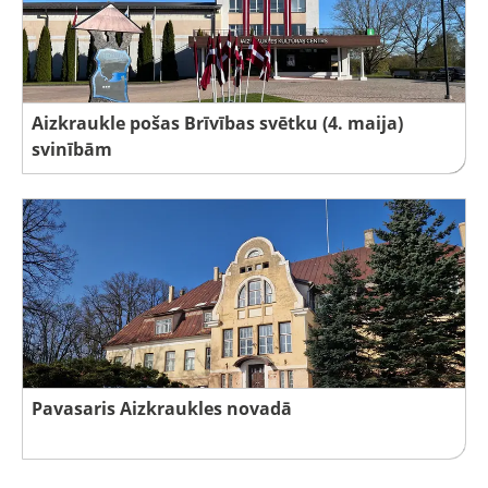
Aizkraukle pošas Brīvības svētku (4. maija)
svinībām
Pavasaris Aizkraukles novadā