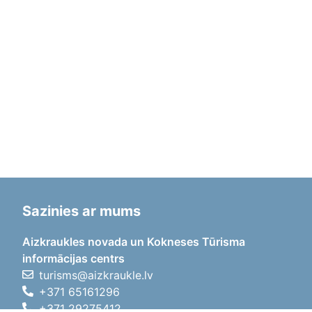
Sazinies ar mums
Aizkraukles novada un Kokneses Tūrisma
informācijas centrs
turisms@aizkraukle.lv
+371 65161296
+371 29275412