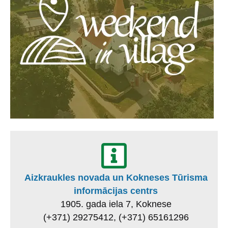
Aizkraukles novada un Kokneses Tūrisma
informācijas centrs
1905. gada iela 7, Koknese
(+371) 29275412, (+371) 65161296