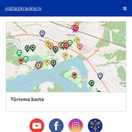
visitaizkraukle.lv
Tūrisma karte