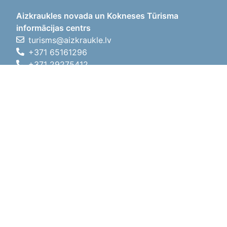
Aizkraukles novada un Kokneses Tūrisma
informācijas centrs
turisms@aizkraukle.lv
+371 65161296
+371 29275412
1905.gada iela 7, Koknese,
Aizkraukles novads, LV-5113
Darba laiki
Darba laiki
01.05.2026 - 30.09.2026
P, O, T, C, P
09:00 - 18:00
Pusdienu laiks
12:00 - 13:00
S
10:00 - 15:00
Sv
11:00 - 14:00
01.10.2025 - 30.04.2026
P, O, T, C, P
08:00 - 17:00
Pusdienu laiks
12:00