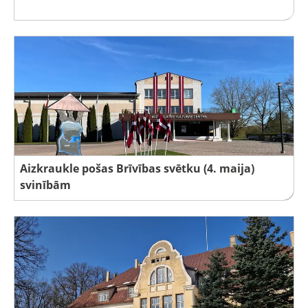
Aizkraukle pošas Brīvības svētku (4. maija)
svinībām