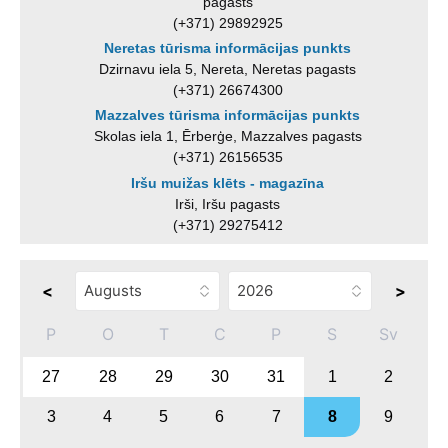
pagasts
(+371) 29892925
Neretas tūrisma informācijas punkts
Dzirnavu iela 5, Nereta, Neretas pagasts
(+371) 26674300
Mazzalves tūrisma informācijas punkts
Skolas iela 1, Ērberģe, Mazzalves pagasts
(+371) 26156535
Iršu muižas klēts - magazīna
Irši, Iršu pagasts
(+371) 29275412
<
>
P
O
T
C
P
S
Sv
27
28
29
30
31
1
2
3
4
5
6
7
8
9