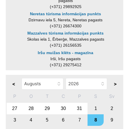
pagasts
(+371) 29892925
Neretas tūrisma informācijas punkts
Dzirnavu iela 5, Nereta, Neretas pagasts
(+371) 26674300
Mazzalves tūrisma informācijas punkts
Skolas iela 1, Ērberģe, Mazzalves pagasts
(+371) 26156535
Iršu muižas klēts - magazīna
Irši, Iršu pagasts
(+371) 29275412
<
>
P
O
T
C
P
S
Sv
27
28
29
30
31
1
2
3
4
5
6
7
8
9