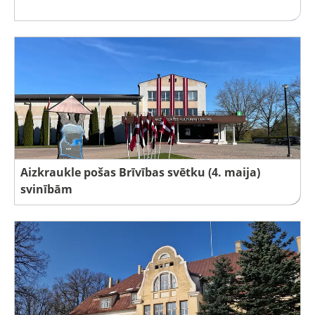
Aizkraukle pošas Brīvības svētku (4. maija)
svinībām