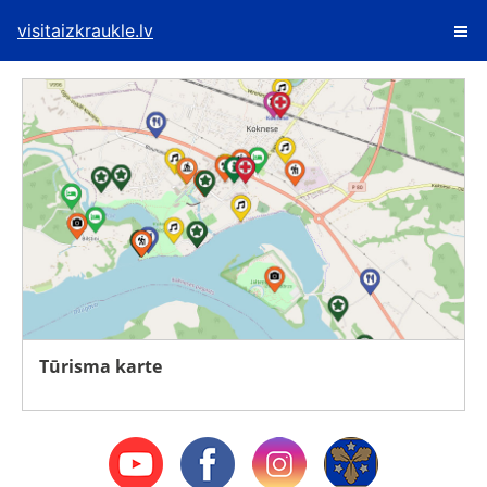
visitaizkraukle.lv
Tūrisma karte