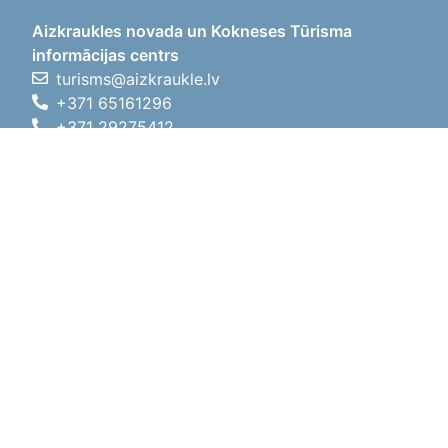
Aizkraukles novada un Kokneses Tūrisma
informācijas centrs
turisms@aizkraukle.lv
+371 65161296
+371 29275412
1905.gada iela 7, Koknese,
Aizkraukles novads, LV-5113
Darba laiki
Darba laiki
01.05.2026 - 30.09.2026
P, O, T, C, P
09:00 - 18:00
Pusdienu laiks
12:00 - 13:00
S
10:00 - 15:00
Sv
11:00 - 14:00
01.10.2025 - 30.04.2026
P, O, T, C, P
08:00 - 17:00
Pusdienu laiks
12:00