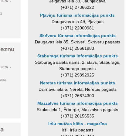
Jelgavas iela 33, Jaunjelgava
.2026 -
(+371) 27366222
lā
Pļaviņu tūrisma informācijas punkts
Daugavas iela 49, Pļaviņas
(+371) 22000981
Skrīveru tūrisma informācijas punkts
Daugavas iela 85, Skrīveri, Skrīveru pagasts
leznu
(+371) 25661983
Staburaga tūrisma informācijas punkts
Staburaga saieta nams, 2. stāvs, Staburags,
.2026 -
Staburaga pagasts
(+371) 29892925
sona
Neretas tūrisma informācijas punkts
Dzirnavu iela 5, Nereta, Neretas pagasts
(+371) 26674300
Mazzalves tūrisma informācijas punkts
Skolas iela 1, Ērberģe, Mazzalves pagasts
(+371) 26156535
Iršu muižas klēts - magazīna
ta
Irši, Iršu pagasts