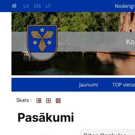
Noderīgi
LV
EN
LT
Ko
Jaunumi
TOP vieta
Skats :
Pasākumi