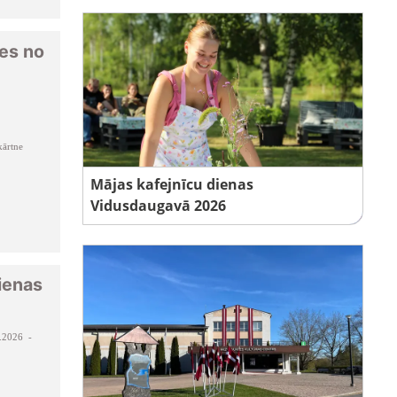
les no
ārtne
Mājas kafejnīcu dienas
Vidusdaugavā 2026
ienas
.2026 -