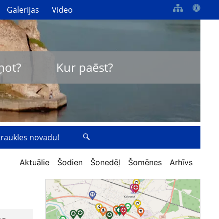
Galerijas
Video
ņot?
Kur paēst?
zkraukles novadu!
Aktuālie
Šodien
Šonedēļ
Šomēnes
Arhīvs