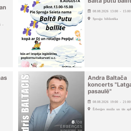
Baltā putu ballī
Man
08.08.2026 13:00 - 15:00
Sproģu bibliotēka
6 -
nas
Andra Baltača
koncerts "Latga
pasaulē"
08.08.2026 19:00 - 21:00
Ērberģes muiža un tās apk