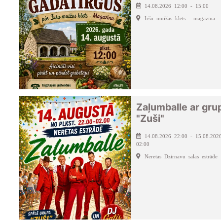
14.08.2026 12:00 - 15:00
Iršu muižas klēts - magazīna
Zaļumballe ar gru
"Zuši"
14.08.2026 22:00 - 15.08.202
02:00
Neretas Dzirnavu salas estrāde