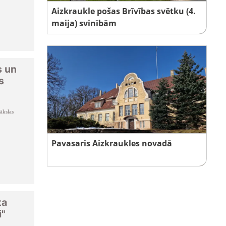
Aizkraukle pošas Brīvības svētku (4.
maija) svinībām
s un
s
ākslas
Pavasaris Aizkraukles novadā
ta
i"