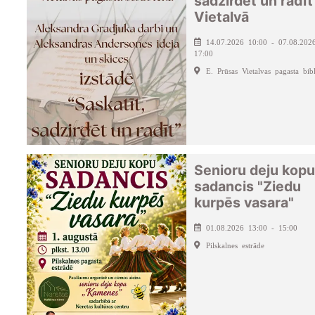
sadzirdēt un radīt
Vietalvā
14.07.2026 10:00 - 07.08.202
17:00
E. Prūsas Vietalvas pagasta bibl
Senioru deju kopu
sadancis "Ziedu
kurpēs vasara"
01.08.2026 13:00 - 15:00
Pilskalnes estrāde