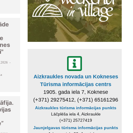
tāde
ne
ines
i"
.2026 -
ka
Aizkraukles novada un Kokneses
Tūrisma informācijas centrs
1905. gada iela 7, Koknese
(+371) 29275412, (+371) 65161296
fija.
Aizkraukles tūrisma informācijas punkts
vijas
Lāčplēša iela 4, Aizkraukle
(+371) 25727419
e”
Jaunjelgavas tūrisma informācijas punkts