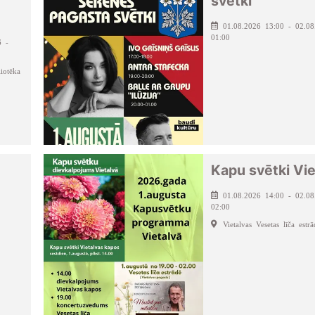
”
svētki
01.08.2026 13:00 - 02.08
01:00
6 -
iotēka
Kapu svētki Vie
01.08.2026 14:00 - 02.08
02:00
Vietalvas Vesetas līča estrā