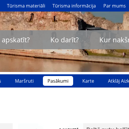
Tūrisma materiāli
Tūrisma informācija
Par mums
 apskatīt?
Ko darīt?
Kur nakš
s
Maršruti
Pasākumi
Karte
Atklāj Ai