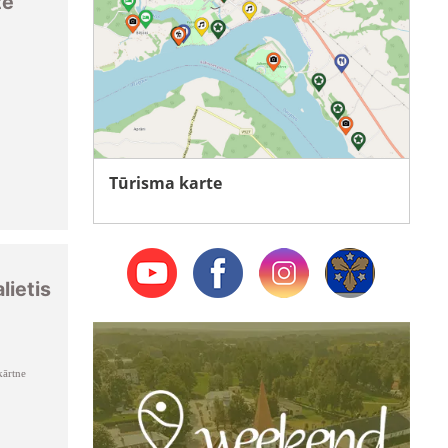
te
Tūrisma karte
lietis
ārtne