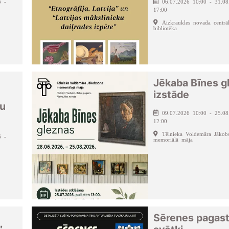
6 -
06.07.2026 10:00 - 31.08
17:00
Aizkraukles novada centrā
bibliotēka
Jēkaba Bīnes g
izstāde
bu
09.07.2026 10:00 - 25.08
12:00
Tēlnieka Voldemāra Jākob
6 -
memoriālā māja
Sērenes pagas