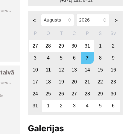
(+371) 29275412
.2026 -
<
>
P
O
T
C
P
S
Sv
27
28
29
30
31
1
2
3
4
5
6
7
8
9
10
11
12
13
14
15
16
talvā
17
18
19
20
21
22
23
.2026 -
24
25
26
27
28
29
30
de
31
1
2
3
4
5
6
Galerijas