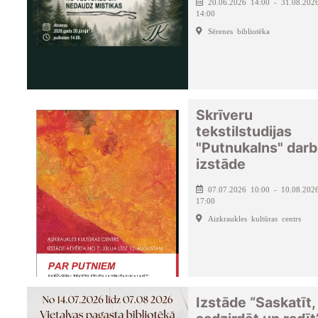
20.06.2026 14:00 - 31.08.202
14:00
Sērenes bibliotēka
Skrīveru
tekstilstudijas
"Putnukalns" dar
izstāde
07.07.2026 10:00 - 10.08.202
17:00
Aizkraukles kultūras centrs
Izstāde “Saskatīt,