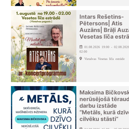
Intars Rešetins-
Pētersons| Atis
Auzāns| Brāļi Auz
Vesetas līča estr
01.08.2026 19:00 - 02.08.202
02:00
Vietalvas Vesetas līča estrāde
Maksima Bičkovs
nerūsējošā tērau
darbu izstāde
“Metāls, kurā dzīv
cilvēku stāsti”