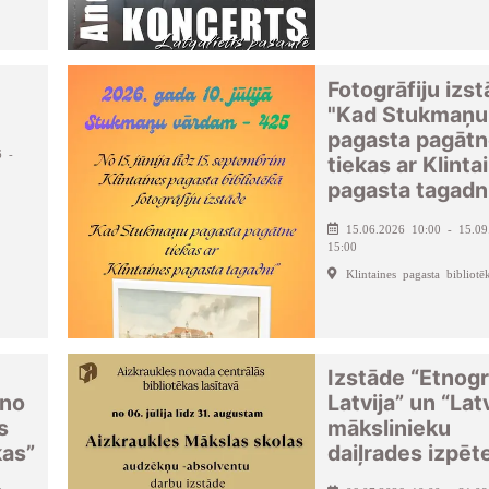
Fotogrāfiju izs
"Kad Stukmaņu
pagasta pagāt
6 -
tiekas ar Klinta
pagasta tagadn
15.06.2026 10:00 - 15.09
15:00
Klintaines pagasta bibliotē
Izstāde “Etnogrā
 no
Latvija” un “Lat
s
mākslinieku
kas”
daiļrades izpēt