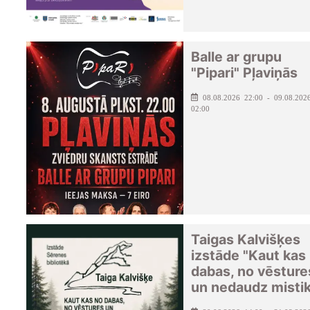
Balle ar grupu
"Pipari" Pļaviņās
08.08.2026 22:00 - 09.08.202
02:00
Taigas Kalvišķes
izstāde "Kaut kas
dabas, no vēsture
un nedaudz misti