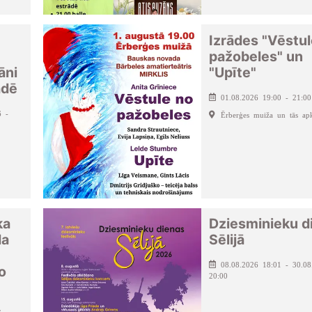
Izrādes "Vēstu
pažobeles" un
āni
"Upīte"
ādē
01.08.2026 19:00 - 21:00
6 -
Ērberģes muiža un tās apk
ka
Dziesminieku d
da
Sēlijā
08.08.2026 18:01 - 30.08
o
20:00