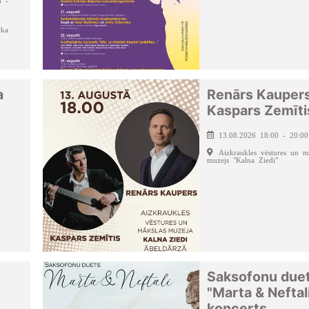
6 -
ēka
a
Renārs Kauper
Kaspars Zemīti
13.08.2026 18:00 - 20:00
Aizkraukles vēstures un m
muzejs "Kalna Ziedi"
Saksofonu due
"Marta & Neftal
koncerts