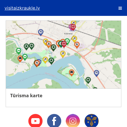
visitaizkraukle.lv
Tūrisma karte