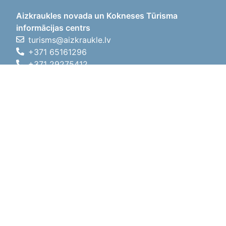
Aizkraukles novada un Kokneses Tūrisma
informācijas centrs
turisms@aizkraukle.lv
+371 65161296
+371 29275412
1905.gada iela 7, Koknese,
Aizkraukles novads, LV-5113
Darba laiki
Darba laiki
01.05.2026 - 30.09.2026
P, O, T, C, P
09:00 - 18:00
Pusdienu laiks
12:00 - 13:00
S
10:00 - 15:00
Sv
11:00 - 14:00
01.10.2025 - 30.04.2026
P, O, T, C, P
08:00 - 17:00
Pusdienu laiks
12:00