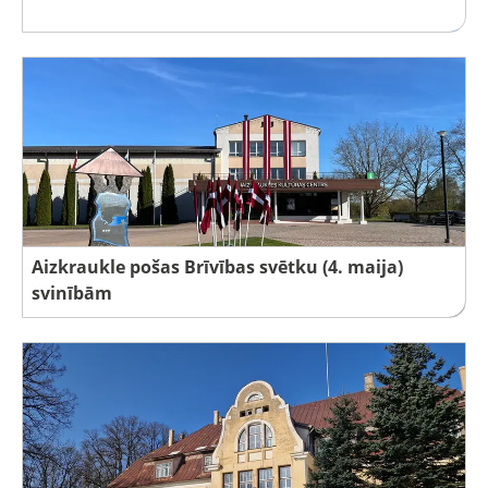
Aizkraukle pošas Brīvības svētku (4. maija)
svinībām