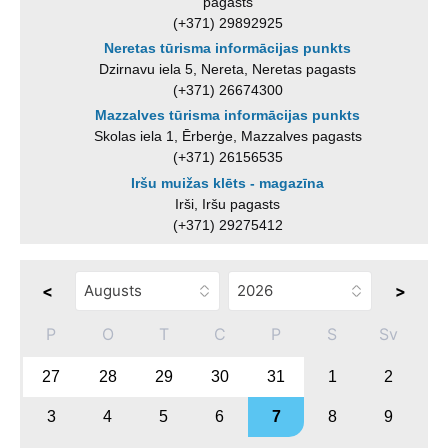
pagasts
(+371) 29892925
Neretas tūrisma informācijas punkts
Dzirnavu iela 5, Nereta, Neretas pagasts
(+371) 26674300
Mazzalves tūrisma informācijas punkts
Skolas iela 1, Ērberģe, Mazzalves pagasts
(+371) 26156535
Iršu muižas klēts - magazīna
Irši, Iršu pagasts
(+371) 29275412
<
>
P
O
T
C
P
S
Sv
27
28
29
30
31
1
2
3
4
5
6
7
8
9