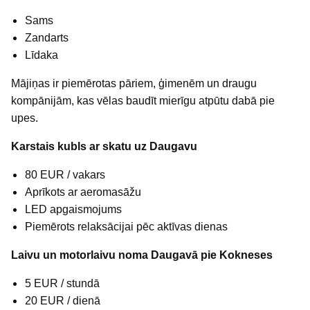
Sams
Zandarts
Līdaka
Mājiņas ir piemērotas pāriem, ģimenēm un draugu
kompānijām, kas vēlas baudīt mierīgu atpūtu dabā pie
upes.
Karstais kubls ar skatu uz Daugavu
80 EUR / vakars
Aprīkots ar aeromasāžu
LED apgaismojums
Piemērots relaksācijai pēc aktīvas dienas
Laivu un motorlaivu noma Daugavā pie Kokneses
5 EUR / stundā
20 EUR / dienā