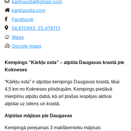
karkluosta@gmail.com
karkluosta.com
Facebook
56.615993, 25.478113
Waze
Google maps
Kempings “Kārkļu osta” – atpūta Daugavas krastā pie
Kokneses
“Kārkļu osta” ir atpūtas kempings Daugavas krastā, tikai
4,5 km no Kokneses pilsdrupām. Kempings piedāvā
mierpilnu atpūtu dabā, kā arī plašas iespējas aktīvai
atpūtai uz ūdens un krastā.
Atpūtas mājiņas pie Daugavas
Kempingā pieejamas 3 makšķernieku mājiņas: