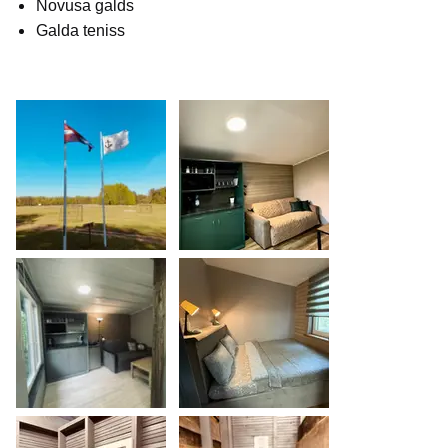
Novusa galds
Galda teniss