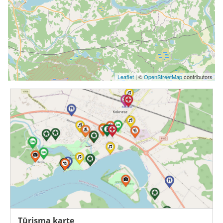
Leaflet
| ©
OpenStreetMap
contributors
Tūrisma karte