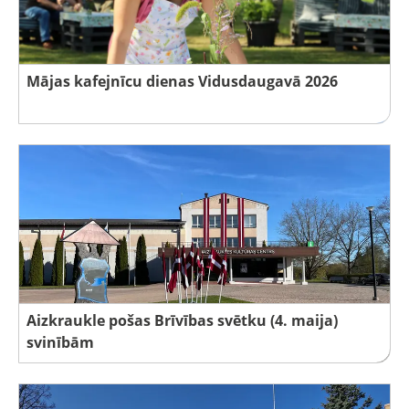
Mājas kafejnīcu dienas Vidusdaugavā 2026
Aizkraukle pošas Brīvības svētku (4. maija)
svinībām