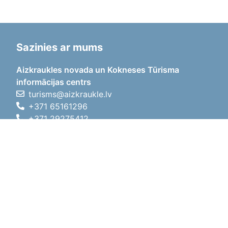
Sazinies ar mums
Aizkraukles novada un Kokneses Tūrisma
informācijas centrs
turisms@aizkraukle.lv
+371 65161296
+371 29275412
1905.gada iela 7, Koknese,
Aizkraukles novads, LV-5113
Darba laiki
Darba laiki
01.05.2026 - 30.09.2026
P, O, T, C, P
09:00 - 18:00
Pusdienu laiks
12:00 - 13:00