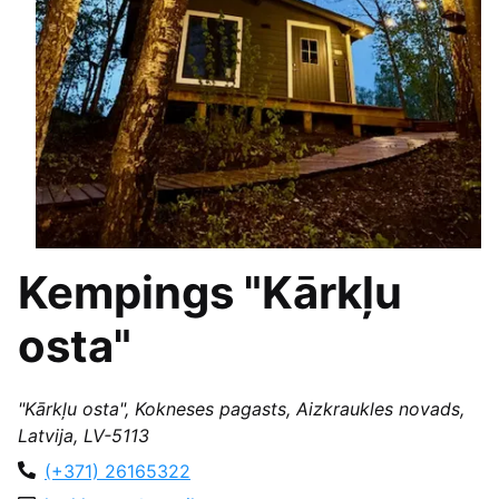
Kempings "Kārkļu
osta"
"Kārkļu osta", Kokneses pagasts, Aizkraukles novads,
Latvija, LV-5113
(+371) 26165322