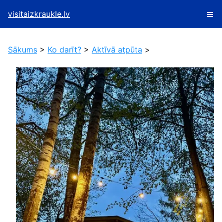
visitaizkraukle.lv
Sākums
>
Ko darīt?
>
Aktīvā atpūta
>