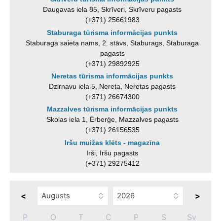
Daugavas iela 85, Skrīveri, Skrīveru pagasts
(+371) 25661983
Staburaga tūrisma informācijas punkts
Staburaga saieta nams, 2. stāvs, Staburags, Staburaga
pagasts
(+371) 29892925
Neretas tūrisma informācijas punkts
Dzirnavu iela 5, Nereta, Neretas pagasts
(+371) 26674300
Mazzalves tūrisma informācijas punkts
Skolas iela 1, Ērberģe, Mazzalves pagasts
(+371) 26156535
Iršu muižas klēts - magazīna
Irši, Iršu pagasts
(+371) 29275412
<
>
P
O
T
C
P
S
Sv