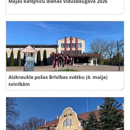
Mājas kafejnīcu dienas Vidusdaugavā 2026
Aizkraukle pošas Brīvības svētku (4. maija)
svinībām