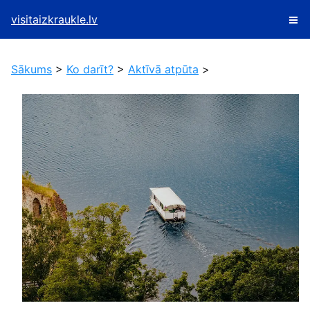
visitaizkraukle.lv
Sākums
>
Ko darīt?
>
Aktīvā atpūta
>