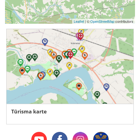
Leaflet
| ©
OpenStreetMap
contributors
Tūrisma karte