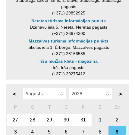
Staburaga saieta nams, 2. stāvs, Staburags, Staburaga
pagasts
(+371) 29892925
Neretas tūrisma informācijas punkts
Dzirnavu iela 5, Nereta, Neretas pagasts
(+371) 26674300
Mazzalves tūrisma informācijas punkts
Skolas iela 1, Ērberģe, Mazzalves pagasts
(+371) 26156535
Iršu muižas klēts - magazīna
Irši, Iršu pagasts
(+371) 29275412
<
>
P
O
T
C
P
S
Sv
27
28
29
30
31
1
2
3
4
5
6
7
8
9