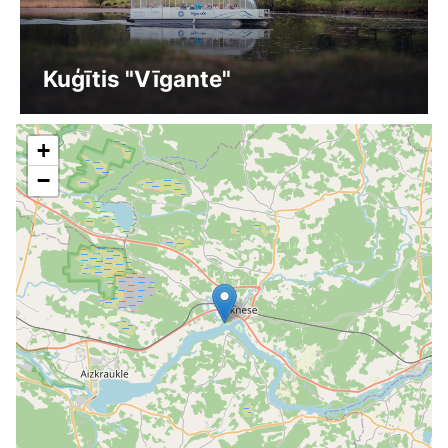
Kuģītis "Vīgante"
+
−