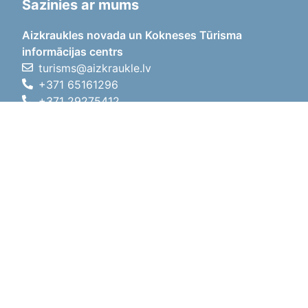
Sazinies ar mums
Aizkraukles novada un Kokneses Tūrisma
informācijas centrs
turisms@aizkraukle.lv
+371 65161296
+371 29275412
1905.gada iela 7, Koknese,
Aizkraukles novads, LV-5113
Darba laiki
Darba laiki
01.05.2026 - 30.09.2026
P, O, T, C, P
09:00 - 18:00
Pusdienu laiks
12:00 - 13:00
S
10:00 - 15:00
Sv
11:00 - 14:00
01.10.2025 - 30.04.2026