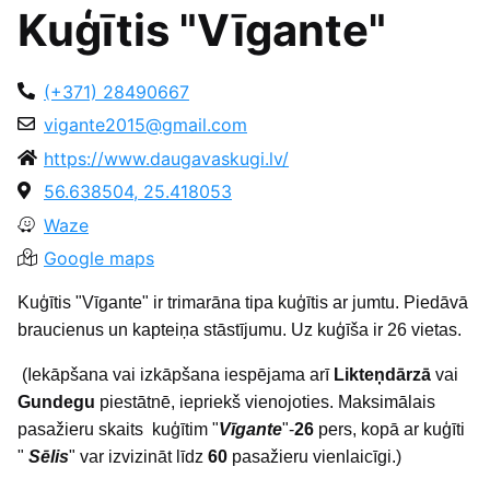
Kuģītis "Vīgante"
(+371) 28490667
vigante2015@gmail.com
https://www.daugavaskugi.lv/
56.638504, 25.418053
Waze
Google maps
K
uģītis "Vīgante" ir trimarāna tipa kuģītis ar jumtu. Piedāvā
braucienus un kapteiņa stāstījumu. Uz kuģīša ir 26 vietas.
(Iekāpšana vai izkāpšana iespējama arī
Likteņdārzā
vai
Gundegu
piestātnē, iepriekš vienojoties. Maksimālais
pasažieru skaits kuģītim "
Vīgante
"-
26
pers, kopā ar kuģīti
"
Sēlis
" var izvizināt līdz
60
pasažieru vienlaicīgi.)