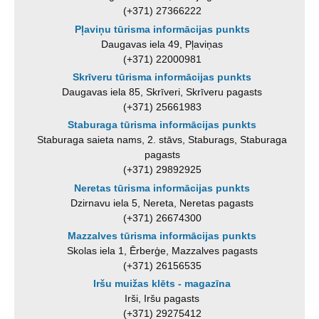
(+371) 27366222
Pļaviņu tūrisma informācijas punkts
Daugavas iela 49, Pļaviņas
(+371) 22000981
Skrīveru tūrisma informācijas punkts
Daugavas iela 85, Skrīveri, Skrīveru pagasts
(+371) 25661983
Staburaga tūrisma informācijas punkts
Staburaga saieta nams, 2. stāvs, Staburags, Staburaga
pagasts
(+371) 29892925
Neretas tūrisma informācijas punkts
Dzirnavu iela 5, Nereta, Neretas pagasts
(+371) 26674300
Mazzalves tūrisma informācijas punkts
Skolas iela 1, Ērberģe, Mazzalves pagasts
(+371) 26156535
Iršu muižas klēts - magazīna
Irši, Iršu pagasts
(+371) 29275412