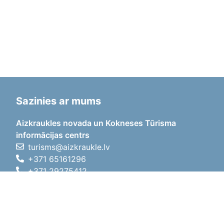
Sazinies ar mums
Aizkraukles novada un Kokneses Tūrisma
informācijas centrs
turisms@aizkraukle.lv
+371 65161296
+371 29275412
1905.gada iela 7, Koknese,
Aizkraukles novads, LV-5113
Darba laiki