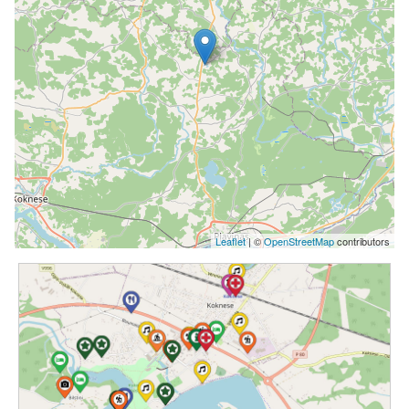
Leaflet
| ©
OpenStreetMap
contributors