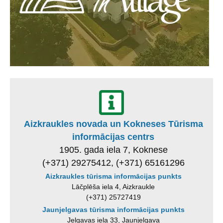
Aizkraukles novada un Kokneses Tūrisma
informācijas centrs
1905. gada iela 7, Koknese
(+371) 29275412, (+371) 65161296
Aizkraukles tūrisma informācijas punkts
Lāčplēša iela 4, Aizkraukle
(+371) 25727419
Jaunjelgavas tūrisma informācijas punkts
Jelgavas iela 33, Jaunjelgava