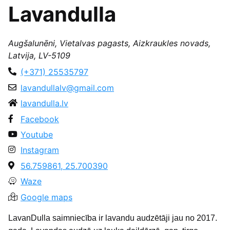
Lavandulla
Augšalunēni, Vietalvas pagasts, Aizkraukles novads,
Latvija, LV-5109
(+371) 25535797
lavandullalv@gmail.com
lavandulla.lv
Facebook
Youtube
Instagram
56.759861, 25.700390
Waze
Google maps
LavanDulla saimniecība ir lavandu audzētāji jau no 2017.