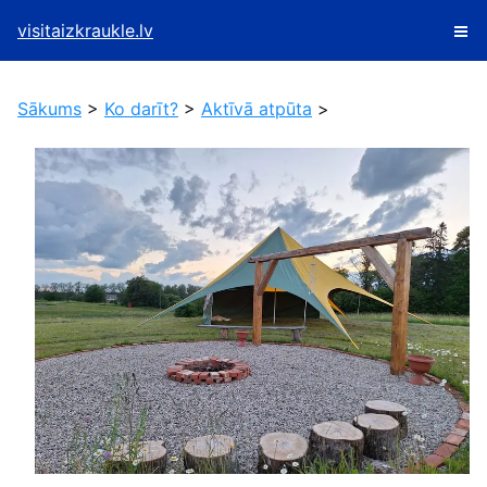
visitaizkraukle.lv
Sākums
>
Ko darīt?
>
Aktīvā atpūta
>