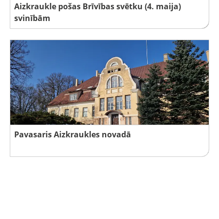
Aizkraukle pošas Brīvības svētku (4. maija)
svinībām
Pavasaris Aizkraukles novadā