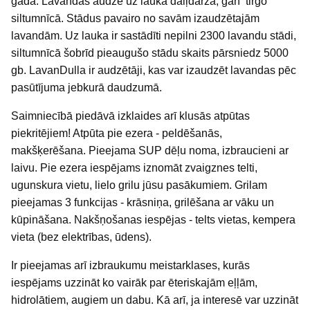
gada. Lavandas audzē uz lauka daiļdārzā, gan tirgo
siltumnīcā. Stādus pavairo no savām izaudzētajām
lavandām. Uz lauka ir sastādīti nepilni 2300 lavandu stādi,
siltumnīcā šobrīd pieaugušo stādu skaits pārsniedz 5000
gb. LavanDulla ir audzētāji, kas var izaudzēt lavandas pēc
pasūtījuma jebkurā daudzumā.
Saimniecībā piedāvā izklaides arī klusās atpūtas
piekritējiem! Atpūta pie ezera - peldēšanās,
makšķerēšana. Pieejama SUP dēļu noma, izbraucieni ar
laivu. Pie ezera iespējams iznomāt zvaigznes telti,
ugunskura vietu, lielo grilu jūsu pasākumiem. Grilam
pieejamas 3 funkcijas - krāsniņa, grilēšana ar vāku un
kūpināšana. Nakšņošanas iespējas - telts vietas, kempera
vieta (bez elektrības, ūdens).
Ir pieejamas arī izbraukumu meistarklases, kurās
iespējams uzzināt ko vairāk par ēteriskajām eļļām,
hidrolātiem, augiem un dabu. Kā arī, ja interesē var uzzināt