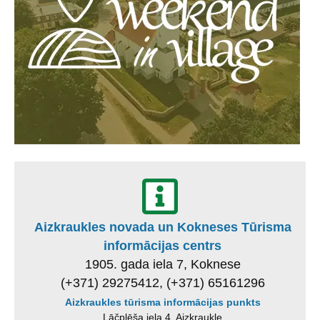
Aizkraukles novada un Kokneses Tūrisma
informācijas centrs
1905. gada iela 7, Koknese
(+371) 29275412, (+371) 65161296
Aizkraukles tūrisma informācijas punkts
Lāčplēša iela 4, Aizkraukle