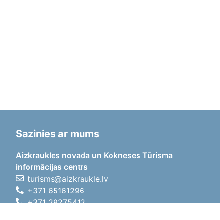
Sazinies ar mums
Aizkraukles novada un Kokneses Tūrisma
informācijas centrs
turisms@aizkraukle.lv
+371 65161296
+371 29275412
1905.gada iela 7, Koknese,