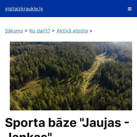
visitaizkraukle.lv
Sākums
>
Ko darīt?
>
Aktīvā atpūta
>
Sporta bāze "Jaujas -