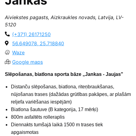
Jankas"
Aiviekstes pagasts, Aizkraukles novads, Latvija, LV-
5120
(+371) 26171250
56.649078, 25.718840
Waze
Google maps
Slēpošanas, biatlona sporta bāze „Jankas - Jaujas"
Distanču slēpošanas, biatlona, riteņbraukšanas,
nūjošanas trases (dažādas grūtības pakāpes, ar plašām
reljefa variēšanas iespējām)
Biatlona šautuve (B kategorija, 17 mērķi)
800m asfaltēts rolleraplis
Diennakts tumšajā laikā 1500 m trases tiek
apgaismotas