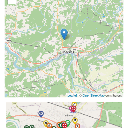
Leaflet
| ©
OpenStreetMap
contributors