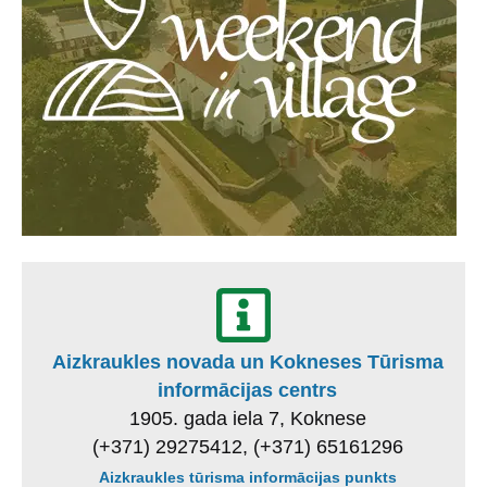
Aizkraukles novada un Kokneses Tūrisma
informācijas centrs
1905. gada iela 7, Koknese
(+371) 29275412, (+371) 65161296
Aizkraukles tūrisma informācijas punkts