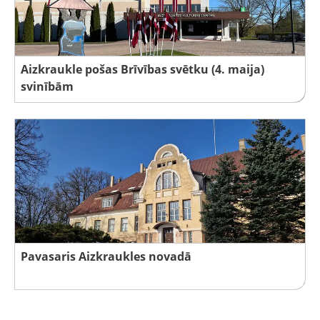
Aizkraukle pošas Brīvības svētku (4. maija)
svinībām
Pavasaris Aizkraukles novadā