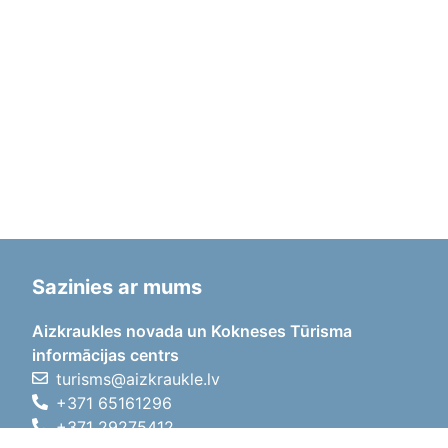
Sazinies ar mums
Aizkraukles novada un Kokneses Tūrisma
informācijas centrs
turisms@aizkraukle.lv
+371 65161296
+371 29275412