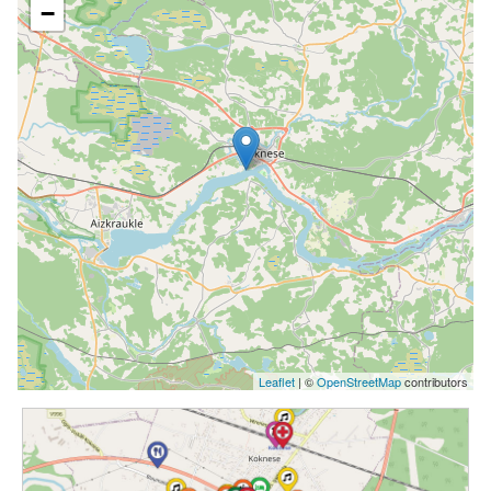
−
Leaflet
| ©
OpenStreetMap
contributors