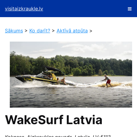
visitaizkraukle.lv
Sākums
>
Ko darīt?
>
Aktīvā atpūta
>
WakeSurf Latvia
Koknese, Aizkraukles novads, Latvija, LV-5113