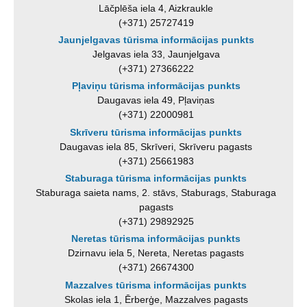
Lāčplēša iela 4, Aizkraukle
(+371) 25727419
Jaunjelgavas tūrisma informācijas punkts
Jelgavas iela 33, Jaunjelgava
(+371) 27366222
Pļaviņu tūrisma informācijas punkts
Daugavas iela 49, Pļaviņas
(+371) 22000981
Skrīveru tūrisma informācijas punkts
Daugavas iela 85, Skrīveri, Skrīveru pagasts
(+371) 25661983
Staburaga tūrisma informācijas punkts
Staburaga saieta nams, 2. stāvs, Staburags, Staburaga
pagasts
(+371) 29892925
Neretas tūrisma informācijas punkts
Dzirnavu iela 5, Nereta, Neretas pagasts
(+371) 26674300
Mazzalves tūrisma informācijas punkts
Skolas iela 1, Ērberģe, Mazzalves pagasts