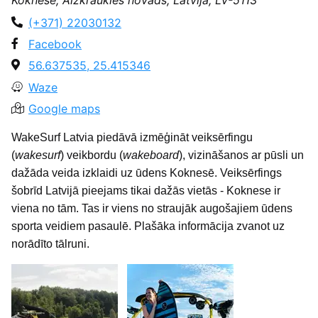
(+371) 22030132
Facebook
56.637535, 25.415346
Waze
Google maps
WakeSurf Latvia piedāvā izmēģināt veiksērfingu
(
wakesurf
) veikbordu (
wakeboard
), vizināšanos ar pūsli un
dažāda veida izklaidi uz ūdens Koknesē. Veiksērfings
šobrīd Latvijā pieejams tikai dažās vietās - Koknese ir
viena no tām. Tas ir viens no straujāk augošajiem ūdens
sporta veidiem pasaulē. Plašāka informācija zvanot uz
norādīto tālruni.