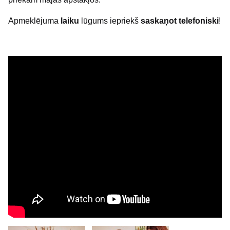
Apmeklējuma
laiku
lūgums iepriekš
saskaņot telefoniski
!