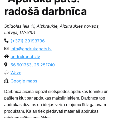
radošā darbnīca
Spīdolas iela 11, Aizkraukle, Aizkraukles novads,
Latvija, LV-5101
(+371) 29193796
info@apdrukapats.lv
apdrukapats.lv
56.601353, 25.251740
Waze
Google maps
Darbnīca aicina iepazīt sietspiedes apdrukas tehniku un
pašiem kļūt par apdrukas māksliniekiem. Darbnīcā top
apdrukas dizains un idejas veic ceļojumu līdz gatavam
produktam. Kā arī tiek piedāvāti materiāli apdrukas
priekam mājas apstākļos.