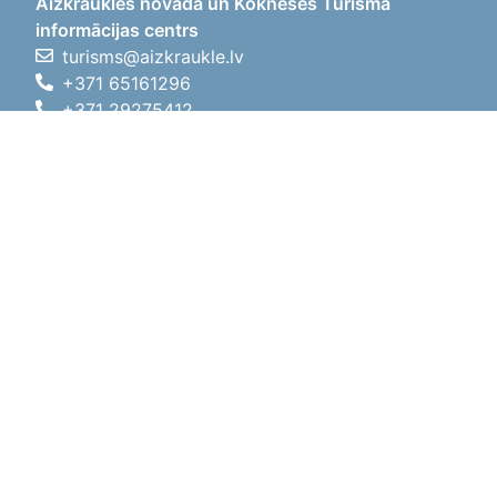
Aizkraukles novada un Kokneses Tūrisma
informācijas centrs
turisms@aizkraukle.lv
+371 65161296
+371 29275412
1905.gada iela 7, Koknese,
Aizkraukles novads, LV-5113
Darba laiki
Darba laiki
01.05.2026 - 30.09.2026
P, O, T, C, P
09:00 - 18:00
Pusdienu laiks
12:00 - 13:00
S
10:00 - 15:00
Sv
11:00 - 14:00
01.10.2025 - 30.04.2026
P, O, T, C, P
08:00 - 17:00
Pusdienu laiks
12:00
- 13:00