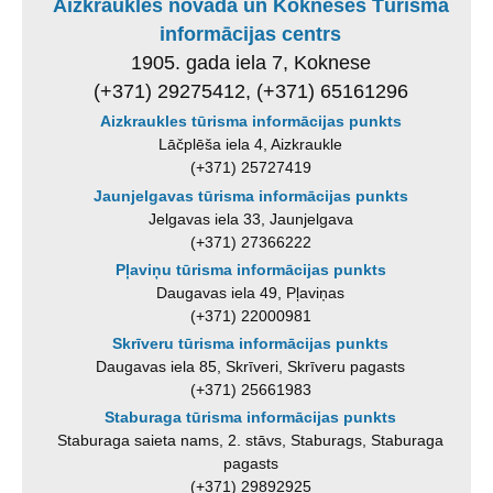
Aizkraukles novada un Kokneses Tūrisma
informācijas centrs
1905. gada iela 7, Koknese
(+371) 29275412, (+371) 65161296
Aizkraukles tūrisma informācijas punkts
Lāčplēša iela 4, Aizkraukle
(+371) 25727419
Jaunjelgavas tūrisma informācijas punkts
Jelgavas iela 33, Jaunjelgava
(+371) 27366222
Pļaviņu tūrisma informācijas punkts
Daugavas iela 49, Pļaviņas
(+371) 22000981
Skrīveru tūrisma informācijas punkts
Daugavas iela 85, Skrīveri, Skrīveru pagasts
(+371) 25661983
Staburaga tūrisma informācijas punkts
Staburaga saieta nams, 2. stāvs, Staburags, Staburaga
pagasts
(+371) 29892925