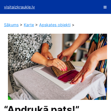
visitaizkraukle.lv
Sākums
>
Karte
>
Apskates objekti
>
“Apdrukā pats!”