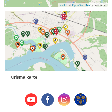
Leaflet
| ©
OpenStreetMap
contributors
Tūrisma karte