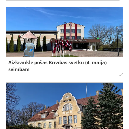
Aizkraukle pošas Brīvības svētku (4. maija)
svinībām