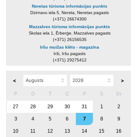
Neretas tūrisma informācijas punkts
Dzirnavu iela 5, Nereta, Neretas pagasts
(+371) 26674300
Mazzalves tūrisma informācijas punkts
Skolas iela 1, Ērberģe, Mazzalves pagasts
(+371) 26156535
Iršu muižas klēts - magazīna
Irši, Iršu pagasts
(+371) 29275412
<
>
P
O
T
C
P
S
Sv
27
28
29
30
31
1
2
3
4
5
6
7
8
9
10
11
12
13
14
15
16