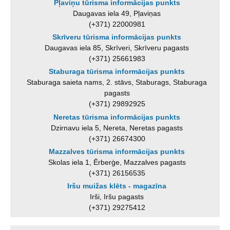
Pļaviņu tūrisma informācijas punkts
Daugavas iela 49, Pļaviņas
(+371) 22000981
Skrīveru tūrisma informācijas punkts
Daugavas iela 85, Skrīveri, Skrīveru pagasts
(+371) 25661983
Staburaga tūrisma informācijas punkts
Staburaga saieta nams, 2. stāvs, Staburags, Staburaga
pagasts
(+371) 29892925
Neretas tūrisma informācijas punkts
Dzirnavu iela 5, Nereta, Neretas pagasts
(+371) 26674300
Mazzalves tūrisma informācijas punkts
Skolas iela 1, Ērberģe, Mazzalves pagasts
(+371) 26156535
Iršu muižas klēts - magazīna
Irši, Iršu pagasts
(+371) 29275412