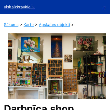
visitaizkraukle.lv
Sākums
>
Karte
>
Apskates objekti
>
Darbnīca.shop