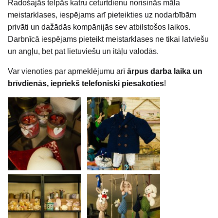
Radošajās telpās katru ceturtdienu norisinās māla
meistarklases, iespējams arī pieteikties uz nodarbībām
privāti un dažādās kompānijās sev atbilstošos laikos.
Darbnīcā iespējams pieteikt meistarklases ne tikai latviešu
un angļu, bet pat lietuviešu un itāļu valodās.
Var vienoties par apmeklējumu arī
ārpus darba laika un
brīvdienās, iepriekš telefoniski piesakoties
!