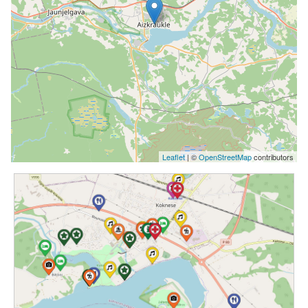
Leaflet
| ©
OpenStreetMap
contributors