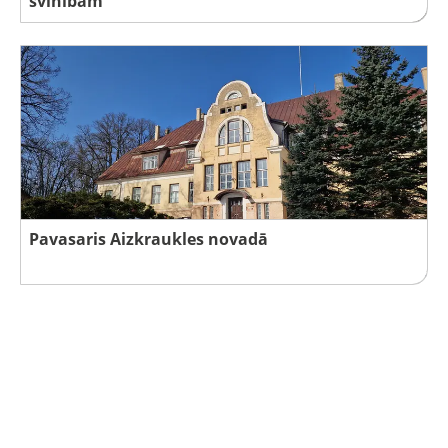
svinībām
Pavasaris Aizkraukles novadā