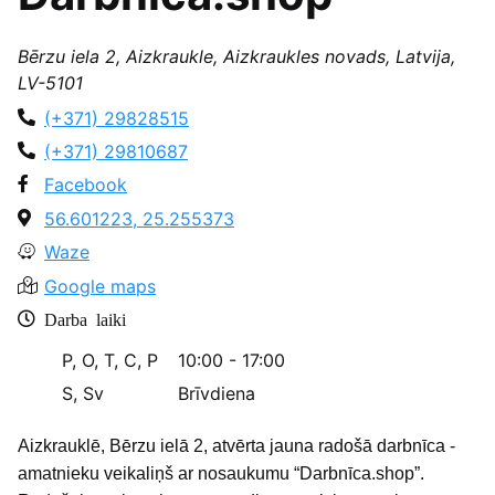
Bērzu iela 2, Aizkraukle, Aizkraukles novads, Latvija,
LV-5101
(+371) 29828515
(+371) 29810687
Facebook
56.601223, 25.255373
Waze
Google maps
Darba laiki
P, O, T, C, P
10:00 - 17:00
S, Sv
Brīvdiena
Aizkrauklē, Bērzu ielā 2, atvērta jauna radošā darbnīca -
amatnieku veikaliņš ar nosaukumu “Darbnīca.shop”.