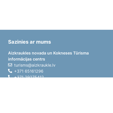
Sazinies ar mums
Aizkraukles novada un Kokneses Tūrisma
informācijas centrs
turisms@aizkraukle.lv
+371 65161296
+371 29275412
1905.gada iela 7, Koknese,
Aizkraukles novads, LV-5113
Darba laiki
Darba laiki