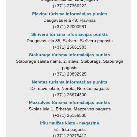
(+371) 27366222
Pļaviņu tūrisma informācijas punkts
Daugavas iela 49, Pļaviņas
(+371) 22000981
Skrīveru tūrisma informācijas punkts
Daugavas iela 85, Skrīveri, Skrīveru pagasts
(+371) 25661983
Staburaga tūrisma informācijas punkts
Staburaga saieta nams, 2. stāvs, Staburags, Staburaga
pagasts
(+371) 29892925
Neretas tūrisma informācijas punkts
Dzirnavu iela 5, Nereta, Neretas pagasts
(+371) 26674300
Mazzalves tūrisma informācijas punkts
Skolas iela 1, Ērberģe, Mazzalves pagasts
(+371) 26156535
Iršu muižas klēts - magazīna
Irši, Iršu pagasts
(+371) 29275412