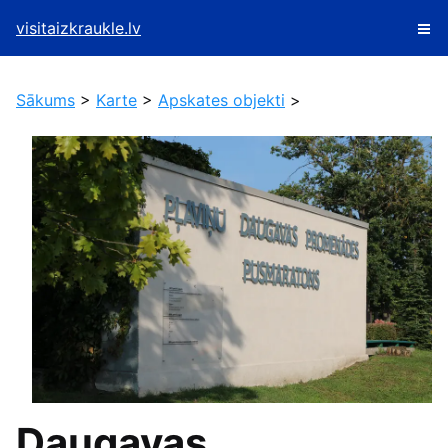
visitaizkraukle.lv
Sākums
>
Karte
>
Apskates objekti
>
Daugavas