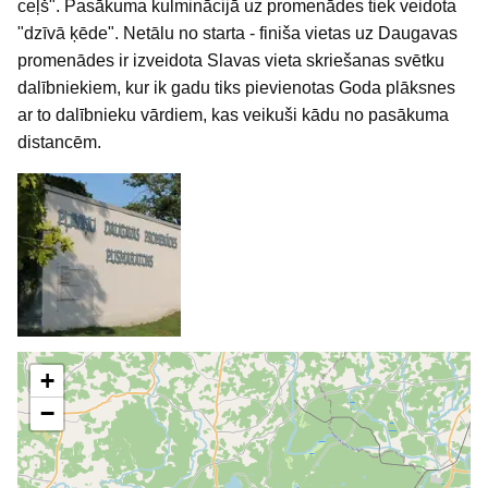
ceļš". Pasākuma kulminācijā uz promenādes tiek veidota
"dzīvā ķēde". Netālu no starta - finiša vietas uz Daugavas
promenādes ir izveidota Slavas vieta skriešanas svētku
dalībniekiem, kur ik gadu tiks pievienotas Goda plāksnes
ar to dalībnieku vārdiem, kas veikuši kādu no pasākuma
distancēm.
+
−