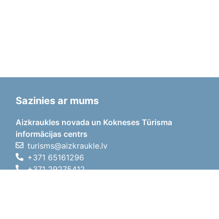
Sazinies ar mums
Aizkraukles novada un Kokneses Tūrisma
informācijas centrs
turisms@aizkraukle.lv
+371 65161296
+371 29275412
1905.gada iela 7, Koknese,
Aizkraukles novads, LV-5113
Darba laiki