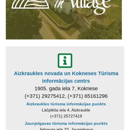
Aizkraukles novada un Kokneses Tūrisma
informācijas centrs
1905. gada iela 7, Koknese
(+371) 29275412, (+371) 65161296
Aizkraukles tūrisma informācijas punkts
Lāčplēša iela 4, Aizkraukle
(+371) 25727419
Jaunjelgavas tūrisma informācijas punkts
Jelgavas iela 33, Jaunjelgava