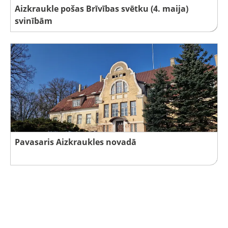
Aizkraukle pošas Brīvības svētku (4. maija)
svinībām
Pavasaris Aizkraukles novadā