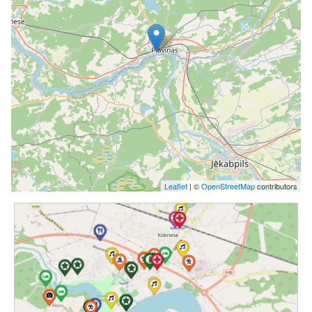
Leaflet
| ©
OpenStreetMap
contributors