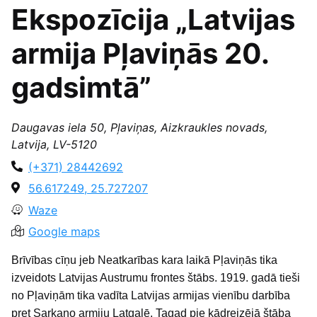
Ekspozīcija „Latvijas
armija Pļaviņās 20.
gadsimtā”
Daugavas iela 50, Pļaviņas, Aizkraukles novads,
Latvija, LV-5120
(+371) 28442692
56.617249, 25.727207
Waze
Google maps
Brīvības cīņu jeb Neatkarības kara laikā Pļaviņās tika
izveidots Latvijas Austrumu frontes štābs. 1919. gadā tieši
no Pļaviņām tika vadīta Latvijas armijas vienību darbība
pret Sarkano armiju Latgalē. Tagad pie kādreizējā štāba