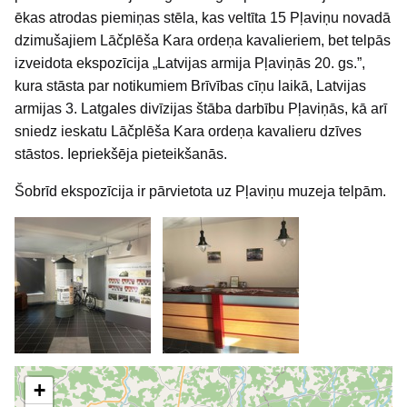
ēkas atrodas piemiņas stēla, kas veltīta 15 Pļaviņu novadā
dzimušajiem Lāčplēša Kara ordeņa kavalieriem, bet telpās
izveidota ekspozīcija „Latvijas armija Pļaviņās 20. gs.”,
kura stāsta par notikumiem Brīvības cīņu laikā, Latvijas
armijas 3. Latgales divīzijas štāba darbību Pļaviņās, kā arī
sniedz ieskatu Lāčplēša Kara ordeņa kavalieru dzīves
stāstos. Iepriekšēja pieteikšanās.
Šobrīd ekspozīcija ir pārvietota uz Pļaviņu muzeja telpām.
+