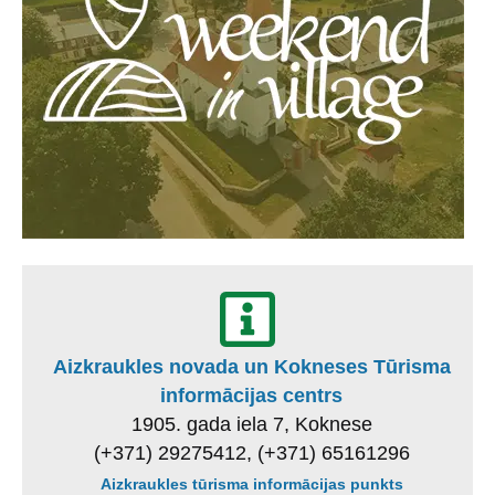
Aizkraukles novada un Kokneses Tūrisma
informācijas centrs
1905. gada iela 7, Koknese
(+371) 29275412, (+371) 65161296
Aizkraukles tūrisma informācijas punkts