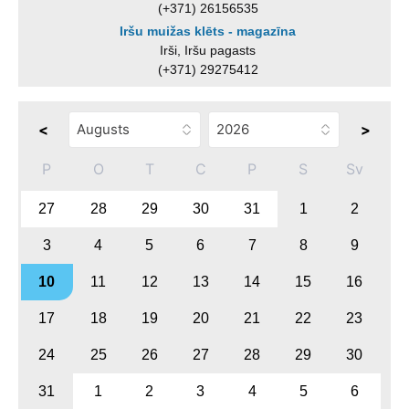
(+371) 26156535
Iršu muižas klēts - magazīna
Irši, Iršu pagasts
(+371) 29275412
<
>
P
O
T
C
P
S
Sv
27
28
29
30
31
1
2
3
4
5
6
7
8
9
10
11
12
13
14
15
16
17
18
19
20
21
22
23
24
25
26
27
28
29
30
31
1
2
3
4
5
6