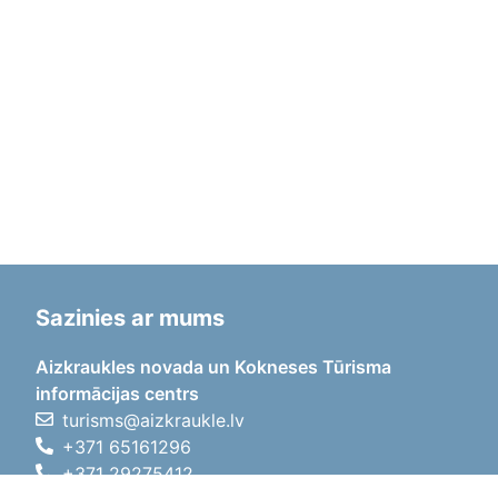
Sazinies ar mums
Aizkraukles novada un Kokneses Tūrisma
informācijas centrs
turisms@aizkraukle.lv
+371 65161296
+371 29275412