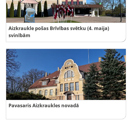
Aizkraukle pošas Brīvības svētku (4. maija)
svinībām
Pavasaris Aizkraukles novadā