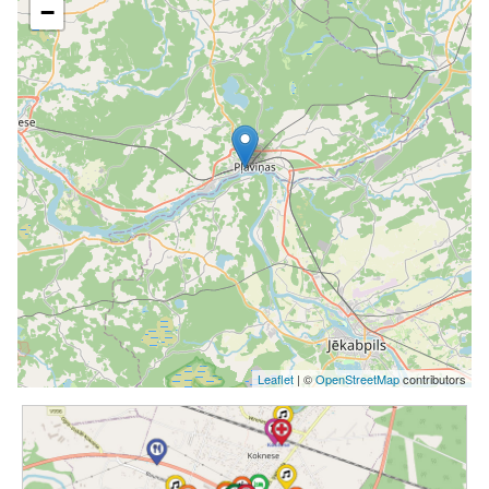
−
Leaflet
| ©
OpenStreetMap
contributors