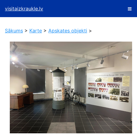
visitaizkraukle.lv
Sākums
>
Karte
>
Apskates objekti
>