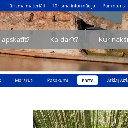
Tūrisma materiāli
Tūrisma informācija
Par mums
 apskatīt?
Ko darīt?
Kur nakš
s
Maršruti
Pasākumi
Karte
Atklāj Ai