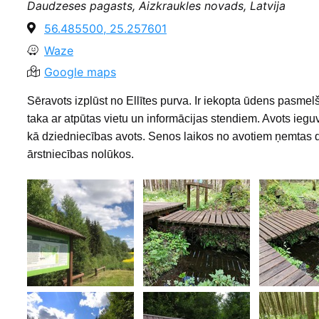
Daudzeses pagasts, Aizkraukles novads, Latvija
56.485500, 25.257601
Waze
Google maps
Sēravots izplūst no Ellītes purva. Ir iekopta ūdens pasmel
taka ar atpūtas vietu un informācijas stendiem. Avots ieguv
kā dziedniecības avots. Senos laikos no avotiem ņemtas
ārstniecības nolūkos.