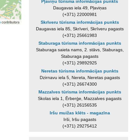
Pļaviņu tūrisma informācijas punkts
Daugavas iela 49, Pļaviņas
(+371) 22000981
p
contributors
Skrīveru tūrisma informācijas punkts
Daugavas iela 85, Skrīveri, Skrīveru pagasts
(+371) 25661983
Staburaga tūrisma informācijas punkts
Staburaga saieta nams, 2. stāvs, Staburags,
Staburaga pagasts
(+371) 29892925
Neretas tūrisma informācijas punkts
Dzirnavu iela 5, Nereta, Neretas pagasts
(+371) 26674300
Mazzalves tūrisma informācijas punkts
Skolas iela 1, Ērberģe, Mazzalves pagasts
(+371) 26156535
Iršu muižas klēts - magazīna
Irši, Iršu pagasts
(+371) 29275412