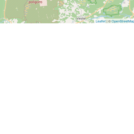
Leaflet
| ©
OpenStreetMa