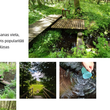
šanas vieta,
is popularitāti
 dūņas