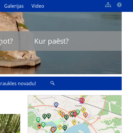
Galerijas
Video
ņot?
Kur paēst?
zkraukles novadu!