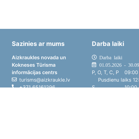
Sazinies ar mums
Darba laiki
Aizkraukles novada un
Darba laiki
Kokneses Tūrisma
01.05.2026 - 30.0
informācijas centrs
P, O, T, C, P
09:00 
turisms@aizkraukle.lv
Pusdienu laiks
12:
+371 65161296
S
10:00 
+371 29275412
Sv
11:00 
1905.gada iela 7, Koknese,
01.10.2025 - 30.0
Aizkraukles novads, LV-5113
P, O, T, C, P
08:00 
Pusdienu laiks
12:
S
10:00 
Sv
Brīvdi