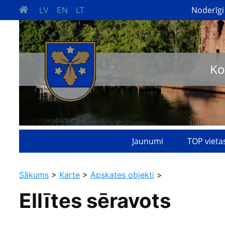
Noderīgi
LV
EN
LT
Ko
Jaunumi
TOP vieta
Sākums
>
Karte
>
Apskates objekti
>
Ellītes sēravots