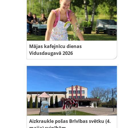
Mājas kafejnīcu dienas
Vidusdaugavā 2026
Aizkraukle pošas Brīvības svētku (4.
maija) svinībām