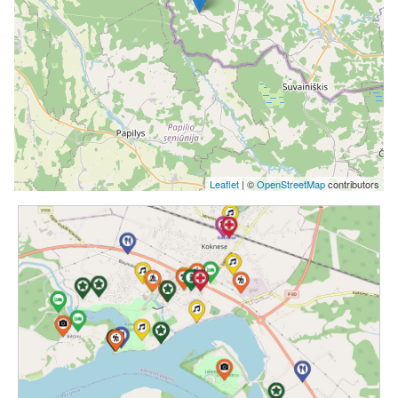
Leaflet
| ©
OpenStreetMap
contributors