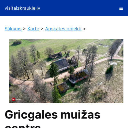
visitaizkraukle.lv
Sākums
>
Karte
>
Apskates objekti
>
Gricgales muižas