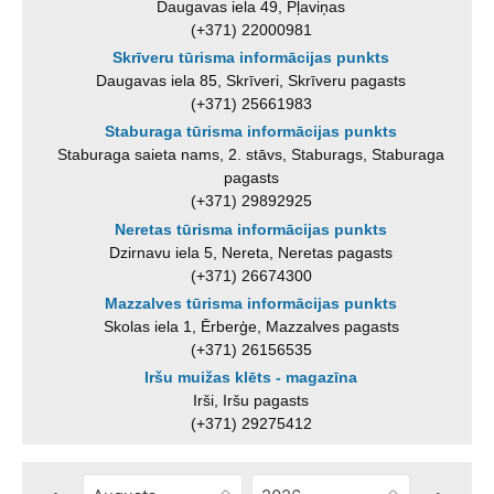
Daugavas iela 49, Pļaviņas
(+371) 22000981
Skrīveru tūrisma informācijas punkts
Daugavas iela 85, Skrīveri, Skrīveru pagasts
(+371) 25661983
Staburaga tūrisma informācijas punkts
Staburaga saieta nams, 2. stāvs, Staburags, Staburaga
pagasts
(+371) 29892925
Neretas tūrisma informācijas punkts
Dzirnavu iela 5, Nereta, Neretas pagasts
(+371) 26674300
Mazzalves tūrisma informācijas punkts
Skolas iela 1, Ērberģe, Mazzalves pagasts
(+371) 26156535
Iršu muižas klēts - magazīna
Irši, Iršu pagasts
(+371) 29275412