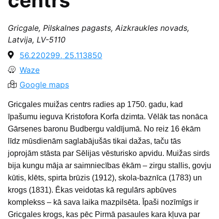
centrs
Gricgale, Pilskalnes pagasts, Aizkraukles novads,
Latvija, LV-5110
56.220299, 25.113850
Waze
Google maps
Gricgales muižas centrs radies ap 1750. gadu, kad
īpašumu ieguva Kristofora Korfa dzimta. Vēlāk tas nonāca
Gārsenes baronu Budbergu valdījumā. No reiz 16 ēkām
līdz mūsdienām saglabājušās tikai dažas, taču tās
joprojām stāsta par Sēlijas vēsturisko apvidu. Muižas sirds
bija kungu māja ar saimniecības ēkām – zirgu stallis, govju
kūtis, klēts, spirta brūzis (1912), skola-baznīca (1783) un
krogs (1831). Ēkas veidotas kā regulārs apbūves
komplekss – kā sava laika mazpilsēta. Īpaši nozīmīgs ir
Gricgales krogs, kas pēc Pirmā pasaules kara kļuva par