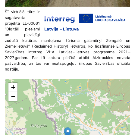
Šī virtuālā tūre ir
sagatavota
projekta LL-00061
“Digitāli pieejami
un pievilcīgi
zudušā kultūras mantojuma tūrisma galamērķi Zemgalē un
Ziemeļlietuvā” (Reclaimed History) ietvaros, ko līdzfinansē Eiropas
Savienības Interreg VI-A Latvijas–Lietuvas programma 2021.–
2027.gadam. Par tā saturu pilnībā atbild Aizkraukles novada
pašvaldība, un tas var neatspoguļot Eiropas Savienības oficiālo
nostāju.
+
−