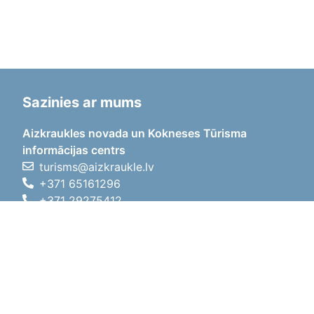
Sazinies ar mums
Aizkraukles novada un Kokneses Tūrisma
informācijas centrs
turisms@aizkraukle.lv
+371 65161296
+371 29275412
1905.gada iela 7, Koknese,
Aizkraukles novads, LV-5113
Darba laiki
Darba laiki
01.05.2026 - 30.09.2026