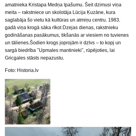
amatnieka Kristapa Medņa īpašumu. Šeit dzimusi viņa
meita – rakstniece un skolotāja Lūcija Ķuzāne, kura
saglabāja šo vietu kā kultūras un atmiņu centru. 1983.
gadā viņa krogā sāka rīkot Dzejas dienas, rakstnieku
godināšanas pasākumus, tikšanās ar viesiem no tuvienes
un tālienes.Šodien krogs joprojām ir dzīvs – to kopj un
sargā biedrība "Upmales mantinieki", rūpējoties, lai
Gricgales stāsts nepazustu.
Foto: Historia.lv