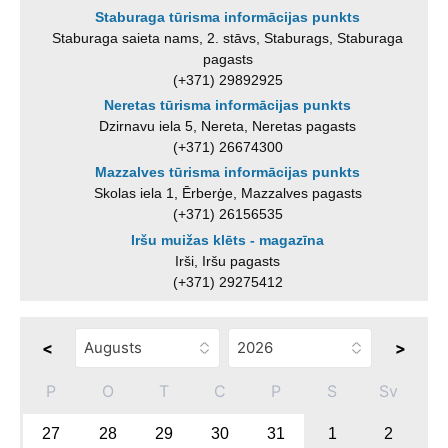
Staburaga tūrisma informācijas punkts
Staburaga saieta nams, 2. stāvs, Staburags, Staburaga
pagasts
(+371) 29892925
Neretas tūrisma informācijas punkts
Dzirnavu iela 5, Nereta, Neretas pagasts
(+371) 26674300
Mazzalves tūrisma informācijas punkts
Skolas iela 1, Ērberģe, Mazzalves pagasts
(+371) 26156535
Iršu muižas klēts - magazīna
Irši, Iršu pagasts
(+371) 29275412
<
>
P
O
T
C
P
S
Sv
27
28
29
30
31
1
2