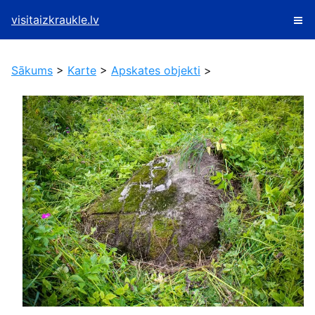
visitaizkraukle.lv
Sākums
>
Karte
>
Apskates objekti
>