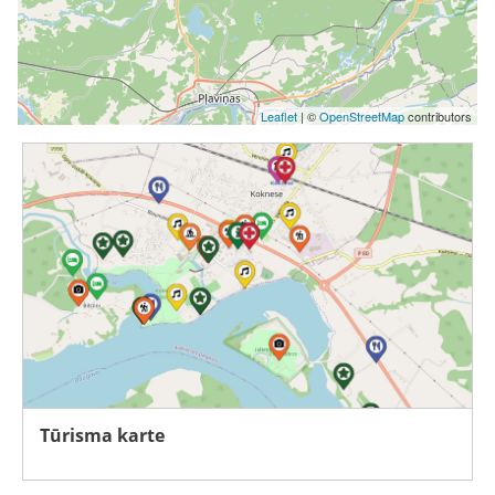
Leaflet
| ©
OpenStreetMap
contributors
Tūrisma karte