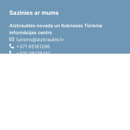
Sazinies ar mums
Aizkraukles novada un Kokneses Tūrisma
informācijas centrs
turisms@aizkraukle.lv
+371 65161296
+371 29275412
1905.gada iela 7, Koknese,
Aizkraukles novads, LV-5113
Darba laiki
Darba laiki
01.05.2026 - 30.09.2026
P, O, T, C, P
09:00 - 18:00
Pusdienu laiks
12:00 - 13:00
S
10:00 - 15:00
Sv
11:00 - 14:00