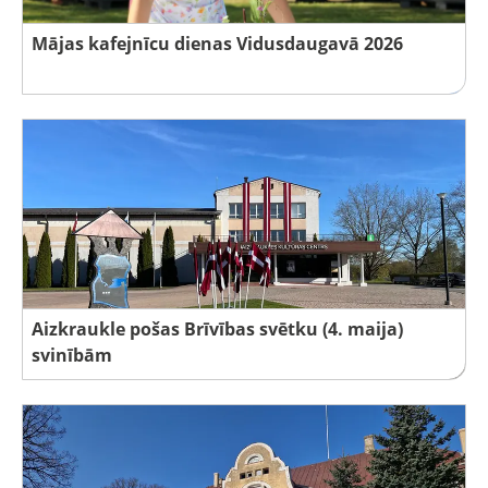
Mājas kafejnīcu dienas Vidusdaugavā 2026
Aizkraukle pošas Brīvības svētku (4. maija)
svinībām