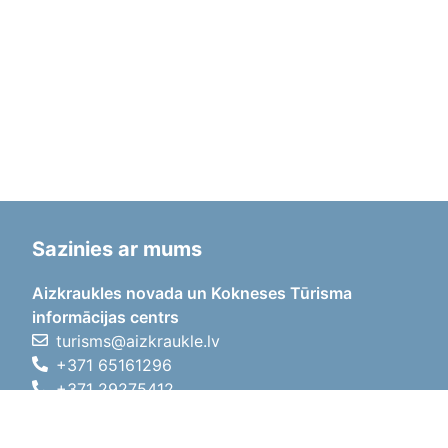
Sazinies ar mums
Aizkraukles novada un Kokneses Tūrisma
informācijas centrs
turisms@aizkraukle.lv
+371 65161296
+371 29275412
1905.gada iela 7, Koknese,
Aizkraukles novads, LV-5113