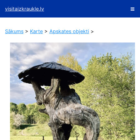
visitaizkraukle.lv
Sākums
>
Karte
>
Apskates objekti
>