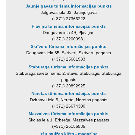
Jaunjelgavas tūrisma informācijas punkts
Jelgavas iela 33, Jaunjelgava
(+371) 27366222
Pļaviņu tūrisma informācijas punkts
Daugavas iela 49, Pļaviņas
(+371) 22000981
Skrīveru tūrisma informācijas punkts
Daugavas iela 85, Skrīveri, Skrīveru pagasts
(+371) 25661983
Staburaga tūrisma informācijas punkts
Staburaga saieta nams, 2. stāvs, Staburags, Staburaga
pagasts
(+371) 29892925
Neretas tūrisma informācijas punkts
Dzirnavu iela 5, Nereta, Neretas pagasts
(+371) 26674300
Mazzalves tūrisma informācijas punkts
Skolas iela 1, Ērberģe, Mazzalves pagasts
(+371) 26156535
Iršu muižas klēts - magazīna