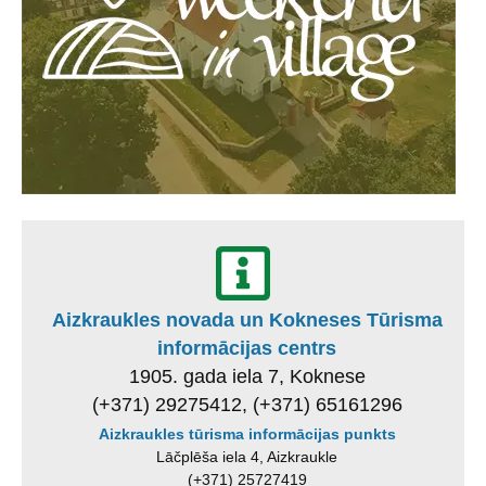
Aizkraukles novada un Kokneses Tūrisma
informācijas centrs
1905. gada iela 7, Koknese
(+371) 29275412, (+371) 65161296
Aizkraukles tūrisma informācijas punkts
Lāčplēša iela 4, Aizkraukle
(+371) 25727419