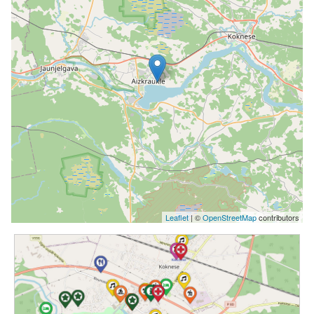
Leaflet
| ©
OpenStreetMap
contributors