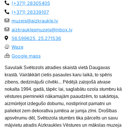
(+371) 28305405
(+371) 26339107
muzejs@aizkraukle.lv
aizkrauklesmuzejs@inbox.lv
56.599625, 25.271536
Waze
Google maps
Savulaik Svētozols atradies skaistā vietā Daugavas
krastā. Vairākkārt cietis pasaules karu laikā, to spēris
zibens, dedzinājuši cilvēki... Pēdējā zaļojošā atvase
nokalta 1994. gadā, tāpēc lai, saglabātu ozola stumbru kā
vēstures pieminekli nākamajām paaudzēm, to sakārtoja,
aizmūrējot izdegušo dobumu, nostiprinot pamatni un
paliekot zem dekoratīva jumtiņa ar jumja zīmi. Drošības
apsvērumu dēļ, Svētozola stumbrs tika pārcelts un savu
mājvietu atradis Aizkraukles Vēstures un mākslas muzeja