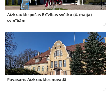
Aizkraukle pošas Brīvības svētku (4. maija)
svinībām
Pavasaris Aizkraukles novadā