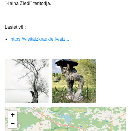
"Kalna Ziedi" teritorijā.
Lasiet vēl:
https://visitaizkraukle.lv/aiz...
+
−