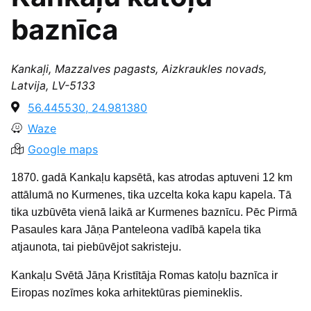
baznīca
Kankaļi, Mazzalves pagasts, Aizkraukles novads,
Latvija, LV-5133
56.445530, 24.981380
Waze
Google maps
1870. gadā Kankaļu kapsētā, kas atrodas aptuveni 12 km
attālumā no Kurmenes, tika uzcelta koka kapu kapela. Tā
tika uzbūvēta vienā laikā ar Kurmenes baznīcu. Pēc Pirmā
Pasaules kara Jāņa Panteleona vadībā kapela tika
atjaunota, tai piebūvējot sakristeju.
Kankaļu Svētā Jāņa Kristītāja Romas katoļu baznīca ir
Eiropas nozīmes koka arhitektūras piemineklis.