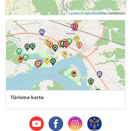
Leaflet
| ©
OpenStreetMap
contributors
Tūrisma karte