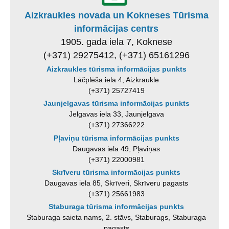
Aizkraukles novada un Kokneses Tūrisma
informācijas centrs
1905. gada iela 7, Koknese
(+371) 29275412, (+371) 65161296
Aizkraukles tūrisma informācijas punkts
Lāčplēša iela 4, Aizkraukle
(+371) 25727419
Jaunjelgavas tūrisma informācijas punkts
Jelgavas iela 33, Jaunjelgava
(+371) 27366222
Pļaviņu tūrisma informācijas punkts
Daugavas iela 49, Pļaviņas
(+371) 22000981
Skrīveru tūrisma informācijas punkts
Daugavas iela 85, Skrīveri, Skrīveru pagasts
(+371) 25661983
Staburaga tūrisma informācijas punkts
Staburaga saieta nams, 2. stāvs, Staburags, Staburaga
pagasts