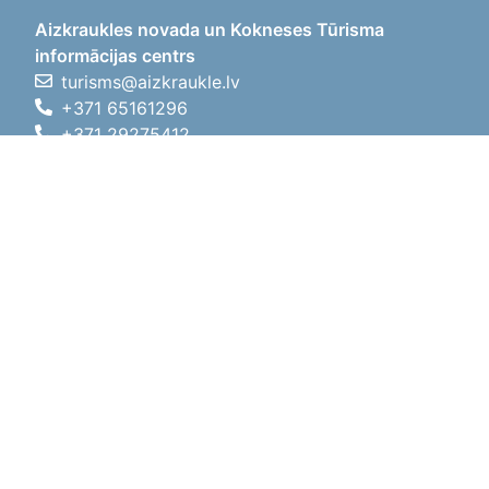
Aizkraukles novada un Kokneses Tūrisma
informācijas centrs
turisms@aizkraukle.lv
+371 65161296
+371 29275412
1905.gada iela 7, Koknese,
Aizkraukles novads, LV-5113
Darba laiki
Darba laiki
01.05.2026 - 30.09.2026
P, O, T, C, P
09:00 - 18:00
Pusdienu laiks
12:00 - 13:00
S
10:00 - 15:00
Sv
11:00 - 14:00
01.10.2025 - 30.04.2026
P, O, T, C, P
08:00 - 17:00
Pusdienu laiks
12:00