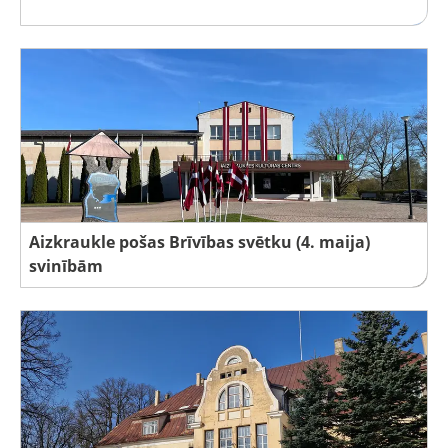
Aizkraukle pošas Brīvības svētku (4. maija)
svinībām