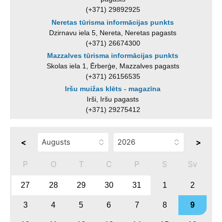
(+371) 29892925
Neretas tūrisma informācijas punkts
Dzirnavu iela 5, Nereta, Neretas pagasts
(+371) 26674300
Mazzalves tūrisma informācijas punkts
Skolas iela 1, Ērberģe, Mazzalves pagasts
(+371) 26156535
Iršu muižas klēts - magazīna
Irši, Iršu pagasts
(+371) 29275412
<
>
P
O
T
C
P
S
Sv
27
28
29
30
31
1
2
3
4
5
6
7
8
9