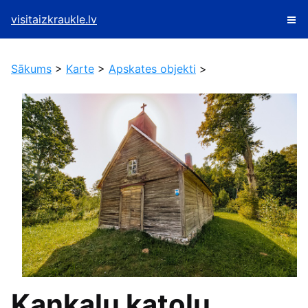
visitaizkraukle.lv
Sākums
>
Karte
>
Apskates objekti
>
Kankaļu katoļu