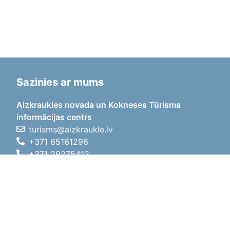
Sazinies ar mums
Aizkraukles novada un Kokneses Tūrisma
informācijas centrs
turisms@aizkraukle.lv
+371 65161296
+371 29275412
1905.gada iela 7, Koknese,
Aizkraukles novads, LV-5113
Darba laiki
Darba laiki