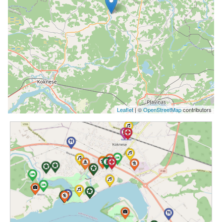
Leaflet
| ©
OpenStreetMap
contributors