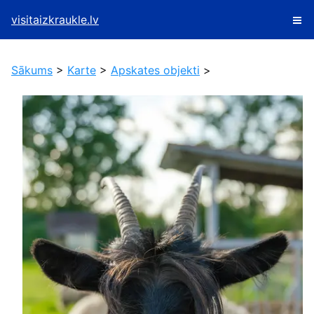
visitaizkraukle.lv
Sākums
>
Karte
>
Apskates objekti
>