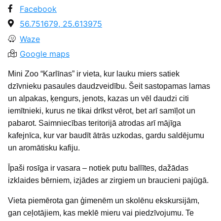
Facebook
56.751679, 25.613975
Waze
Google maps
Mini Zoo “Karlīnas” ir vieta, kur lauku miers satiek
dzīvnieku pasaules daudzveidību. Šeit sastopamas lamas
un alpakas, ķengurs, jenots, kazas un vēl daudzi citi
iemītnieki, kurus ne tikai drīkst vērot, bet arī samīļot un
pabarot. Saimniecības teritorijā atrodas arī mājīga
kafejnīca, kur var baudīt ātrās uzkodas, gardu saldējumu
un aromātisku kafiju.
Īpaši rosīga ir vasara – notiek putu ballītes, dažādas
izklaides bērniem, izjādes ar zirgiem un braucieni pajūgā.
Vieta piemērota gan ģimenēm un skolēnu ekskursijām,
gan ceļotājiem, kas meklē mieru vai piedzīvojumu. Te