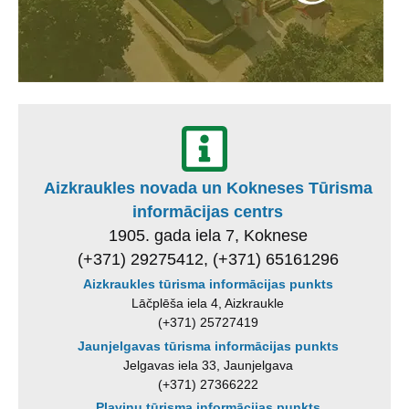
Aizkraukles novada un Kokneses Tūrisma
informācijas centrs
1905. gada iela 7, Koknese
(+371) 29275412, (+371) 65161296
Aizkraukles tūrisma informācijas punkts
Lāčplēša iela 4, Aizkraukle
(+371) 25727419
Jaunjelgavas tūrisma informācijas punkts
Jelgavas iela 33, Jaunjelgava
(+371) 27366222
Pļaviņu tūrisma informācijas punkts