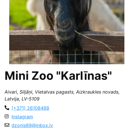
Mini Zoo "Karlīnas"
Aivari, Siljāņi, Vietalvas pagasts, Aizkraukles novads,
Latvija, LV-5109
(+371) 26108488
Instagram
dzonis89@inbox.lv