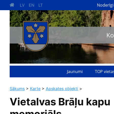
Noderīgi
LV
EN
LT
Ko
Jaunumi
TOP vieta
Sākums
>
Karte
>
Apskates objekti
>
Vietalvas Brāļu kapu
memoriāls