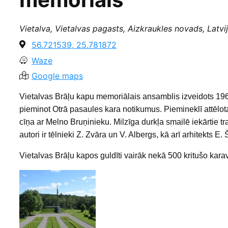
Vietalva, Vietalvas pagasts, Aizkraukles novads, Latvi
56.721539, 25.781872
Waze
Google maps
Vietalvas Brāļu kapu memoriālais ansamblis izveidots 19
pieminot Otrā pasaules kara notikumus. Piemineklī attēlo
cīņa ar Melno Bruņinieku. Milzīga durkļa smailē iekārtie 
autori ir tēlnieki Z. Zvāra un V. Albergs, kā arī arhitekts E.
Vietalvas Brāļu kapos guldīti vairāk nekā 500 kritušo karav