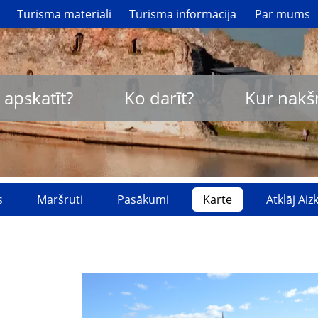
Tūrisma materiāli
Tūrisma informācija
Par mums
 apskatīt?
Ko darīt?
Kur nakš
s
Maršruti
Pasākumi
Karte
Atklāj Ai