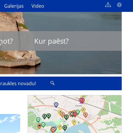
Galerijas
Video
ņot?
Kur paēst?
zkraukles novadu!