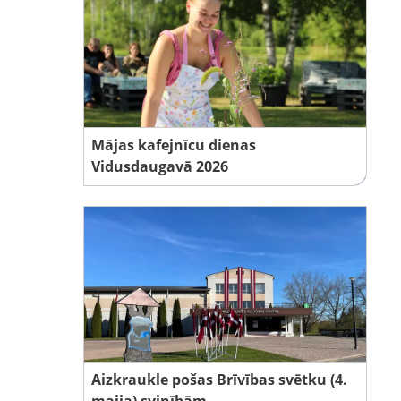
Mājas kafejnīcu dienas
Vidusdaugavā 2026
Aizkraukle pošas Brīvības svētku (4.
maija) svinībām