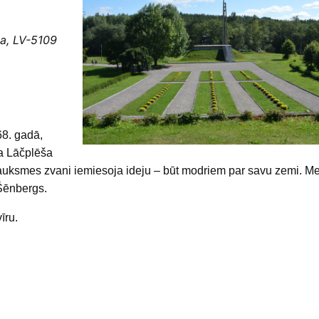
ja, LV-5109
68. gadā,
ta Lāčplēša
trauksmes zvani iemiesoja ideju – būt modriem par savu zemi. M
 Šēnbergs.
īru.