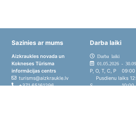
Sazinies ar mums
Darba laiki
Aizkraukles novada un
Darba laiki
Kokneses Tūrisma
01.05.2026 - 30.0
informācijas centrs
P, O, T, C, P
09:00 
turisms@aizkraukle.lv
Pusdienu laiks
12:
+371 65161296
S
10:00 
+371 29275412
Sv
11:00 
1905.gada iela 7, Koknese,
01.10.2025 - 30.0
Aizkraukles novads, LV-5113
P, O, T, C, P
08:00 
Pusdienu laiks
12:
S
10:00 
Sv
Brīvdi