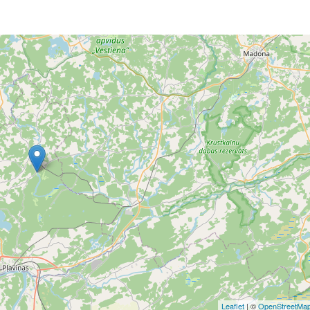
Leaflet
| ©
OpenStreetMa