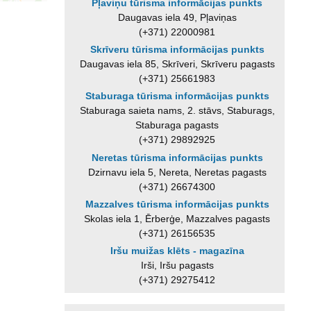
Pļaviņu tūrisma informācijas punkts
Daugavas iela 49, Pļaviņas
(+371) 22000981
Skrīveru tūrisma informācijas punkts
Daugavas iela 85, Skrīveri, Skrīveru pagasts
(+371) 25661983
Staburaga tūrisma informācijas punkts
Staburaga saieta nams, 2. stāvs, Staburags,
Staburaga pagasts
(+371) 29892925
Neretas tūrisma informācijas punkts
Dzirnavu iela 5, Nereta, Neretas pagasts
(+371) 26674300
Mazzalves tūrisma informācijas punkts
Skolas iela 1, Ērberģe, Mazzalves pagasts
(+371) 26156535
Iršu muižas klēts - magazīna
Irši, Iršu pagasts
(+371) 29275412