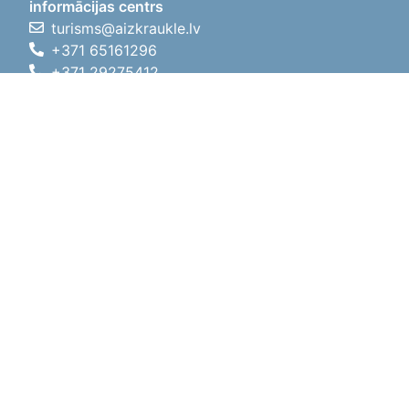
informācijas centrs
turisms@aizkraukle.lv
+371 65161296
+371 29275412
1905.gada iela 7, Koknese,
Aizkraukles novads, LV-5113
Darba laiki
Darba laiki
01.05.2026 - 30.09.2026
P, O, T, C, P
09:00 - 18:00
Pusdienu laiks
12:00 - 13:00
S
10:00 - 15:00
Sv
11:00 - 14:00
01.10.2025 - 30.04.2026
P, O, T, C, P
08:00 - 17:00
Pusdienu laiks
12:00
- 13:00
S
10:00 - 14:00