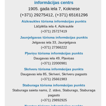
informācijas centrs
1905. gada iela 7, Koknese
(+371) 29275412, (+371) 65161296
Aizkraukles tūrisma informācijas punkts
Lāčplēša iela 4, Aizkraukle
(+371) 25727419
Jaunjelgavas tūrisma informācijas punkts
Jelgavas iela 33, Jaunjelgava
(+371) 27366222
Pļaviņu tūrisma informācijas punkts
Daugavas iela 49, Pļaviņas
(+371) 22000981
Skrīveru tūrisma informācijas punkts
Daugavas iela 85, Skrīveri, Skrīveru pagasts
(+371) 25661983
Staburaga tūrisma informācijas punkts
Staburaga saieta nams, 2. stāvs, Staburags, Staburaga
pagasts
(+371) 29892925
Neretas tūrisma informācijas punkts