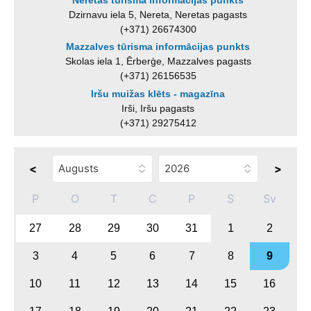
Dzirnavu iela 5, Nereta, Neretas pagasts
(+371) 26674300
Mazzalves tūrisma informācijas punkts
Skolas iela 1, Ērberģe, Mazzalves pagasts
(+371) 26156535
Iršu muižas klēts - magazīna
Irši, Iršu pagasts
(+371) 29275412
<
>
P
O
T
C
P
S
Sv
27
28
29
30
31
1
2
3
4
5
6
7
8
9
10
11
12
13
14
15
16