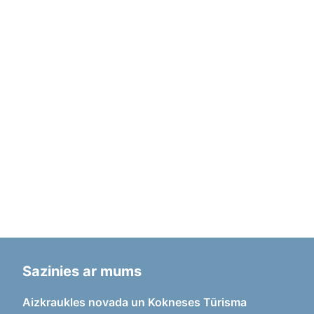
Sazinies ar mums
Aizkraukles novada un Kokneses Tūrisma