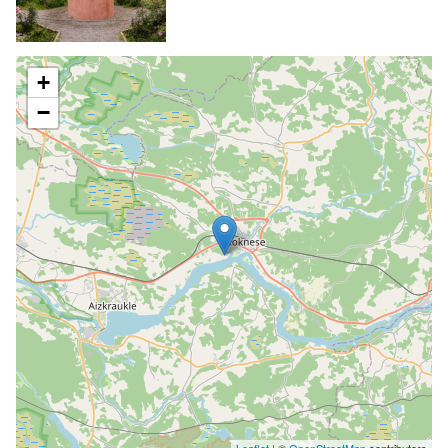
+
−
Leaflet
| ©
OpenStreetMap
contributors