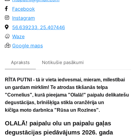
Facebook
Instagram
56.639233, 25.407446
Waze
Google maps
Apraksts
Notikušie pasākumi
RĪTA PUTNI - tā ir vieta iedvesmai, mieram, mīlestībai
un gardam mirklim! Te atrodas tikšanās telpa
"Cornelius", kurā pieejama "Olalā!" paipalu delikatešu
degustācijas, brīnišķīga stikla oranžērija un
kičīga moto darbnīca "Rūsa un Rozīnes".
OLALĀ! paipalu olu un paipalu gaļas
degustācijas piedāvājums 2026. gada