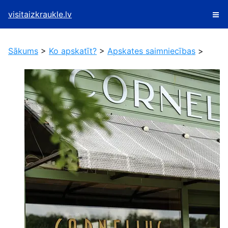
visitaizkraukle.lv
Sākums
>
Ko apskatīt?
>
Apskates saimniecības
>