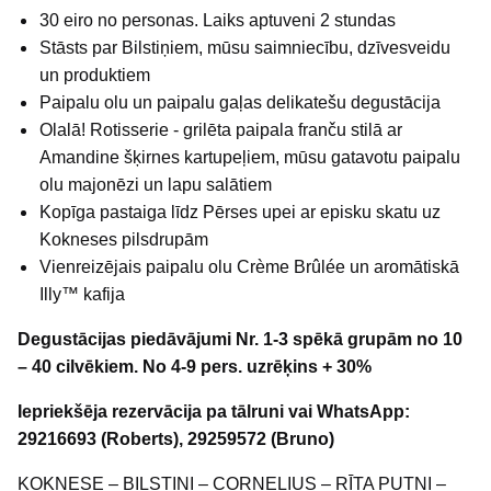
30 eiro no personas. Laiks aptuveni 2 stundas
Stāsts par Bilstiņiem, mūsu saimniecību, dzīvesveidu
un produktiem
Paipalu olu un paipalu gaļas delikatešu degustācija
Olalā! Rotisserie - grilēta paipala franču stilā ar
Amandine šķirnes kartupeļiem, mūsu gatavotu paipalu
olu majonēzi un lapu salātiem
Kopīga pastaiga līdz Pērses upei ar episku skatu uz
Kokneses pilsdrupām
Vienreizējais paipalu olu Crème Brûlée un aromātiskā
Illy™ kafija
Degustācijas piedāvājumi Nr. 1-3 spēkā grupām no 10
– 40 cilvēkiem. No 4-9 pers. uzrēķins + 30%
Iepriekšēja rezervācija pa tālruni vai WhatsApp:
29216693 (Roberts), 29259572 (Bruno)
KOKNESE – BILSTIŅI – CORNELIUS – RĪTA PUTNI –