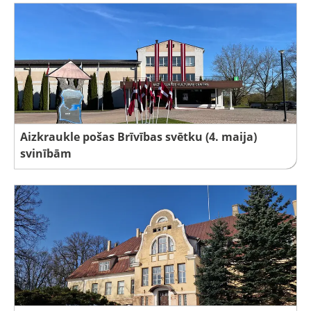
Aizkraukle pošas Brīvības svētku (4. maija)
svinībām