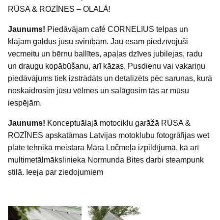
RŪSA & ROZĪNES – OLALĀ!
Jaunums!
Piedāvājam café CORNELIUS telpas un
klājam galdus jūsu svinībām. Jau esam piedzīvojuši
vecmeitu un bērnu ballītes, apaļas dzīves jubilejas, radu
un draugu kopābūšanu, arī kāzas. Pusdienu vai vakariņu
piedāvājums tiek izstrādāts un detalizēts pēc sarunas, kurā
noskaidrosim jūsu vēlmes un salāgosim tās ar mūsu
iespējām.
Jaunums!
Konceptuālajā motociklu garāžā RŪSA &
ROZĪNES apskatāmas Latvijas motoklubu fotogrāfijas wet
plate tehnikā meistara Māra Ločmeļa izpildījumā, kā arī
multimetālmākslinieka Normunda Bites darbi steampunk
stilā. Ieeja par ziedojumiem