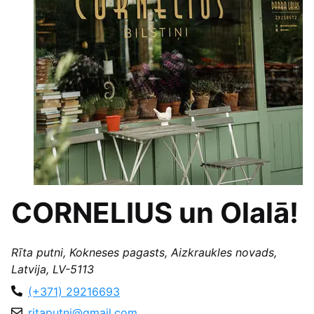
CORNELIUS un Olalā!
Rīta putni, Kokneses pagasts, Aizkraukles novads,
Latvija, LV-5113
(+371) 29216693
ritaputni@gmail.com