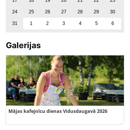
17
18
19
20
21
22
23
24
25
26
27
28
29
30
31
1
2
3
4
5
6
Galerijas
Mājas kafejnīcu dienas Vidusdaugavā 2026