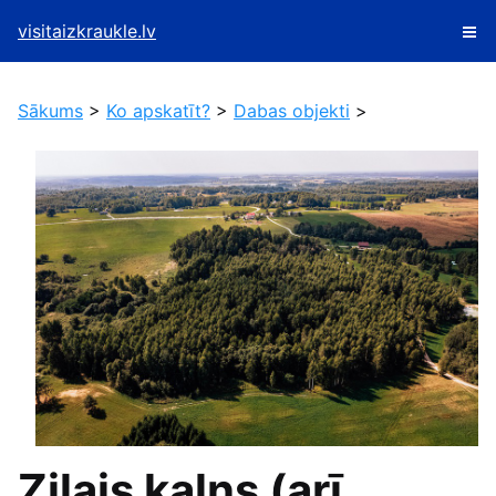
visitaizkraukle.lv
Sākums
>
Ko apskatīt?
>
Dabas objekti
>
Zilais kalns (arī