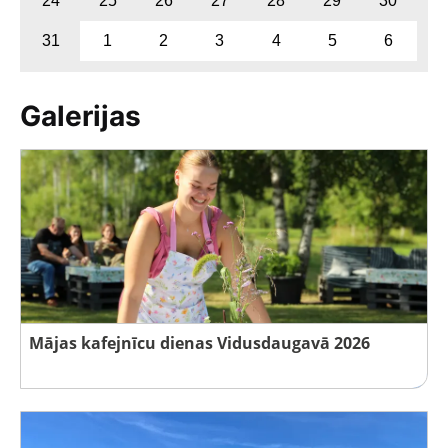
24
25
26
27
28
29
30
31
1
2
3
4
5
6
Galerijas
Mājas kafejnīcu dienas Vidusdaugavā 2026