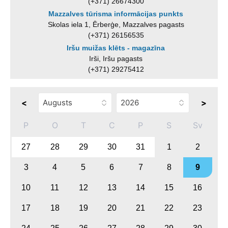
(+371) 26674300
Mazzalves tūrisma informācijas punkts
Skolas iela 1, Ērberģe, Mazzalves pagasts
(+371) 26156535
Iršu muižas klēts - magazīna
Irši, Iršu pagasts
(+371) 29275412
<
>
P
O
T
C
P
S
Sv
27
28
29
30
31
1
2
3
4
5
6
7
8
9
10
11
12
13
14
15
16
17
18
19
20
21
22
23