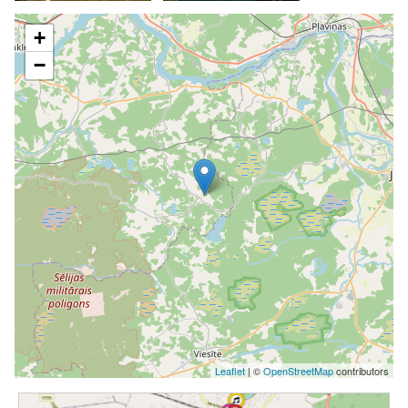
+
−
Leaflet
| ©
OpenStreetMap
contributors