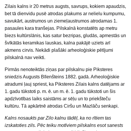
Zilais kalns ir 20 metrus augsts, savrups, kokiem apaudzis,
bet tā dienvidu pusē atrodas plakums ar nelielu kumpumu,
savukārt, austrumos un ziemeļaustrumos atrodamas 1.
pasaules kara tranšejas. Pilskalnā konstatēts ap metru
biezs kultūrslānis, kas satur bezripas, gludās, apmestās un
švīkātās keramikas lauskas, kalna pakājē uziets arī
akmens cirvis. Nekādi plašāki arheoloģiskie pētījumi
pilskalnā nav veikti.
Pirmās nenoteiktās ziņas par pilskalnu pie Piksteres
sniedzis Augusts Bīlenšteins 1882. gadā. Arheoloģiskie
atradumi ļauj spriest, ka Piksteres Zilais kalns datējams ar
1. gadu tūkstoti p. m. ē. un m. ē. 1. gadu tūkstoti un šis
apdzīvotības laiks saistāms ar sēļu un to priekšteču
kultūru. Tā apkārtnē atrodas Ciršu un Mazlāču senkapi.
Kalns nosaukts par Zilo kalnu tādēļ, ka no rītiem tas
izskatoties zils. Pēc teiku motīviem pilskalns esot sanests