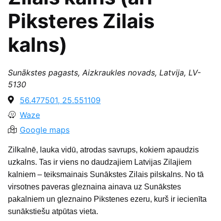
Piksteres Zilais
kalns)
Sunākstes pagasts, Aizkraukles novads, Latvija, LV-
5130
56.477501, 25.551109
Waze
Google maps
Zilkalnē, lauka vidū, atrodas savrups, kokiem apaudzis
uzkalns. Tas ir viens no daudzajiem Latvijas Zilajiem
kalniem – teiksmainais Sunākstes Zilais pilskalns. No tā
virsotnes paveras gleznaina ainava uz Sunākstes
pakalniem un gleznaino Pikstenes ezeru, kurš ir iecienīta
sunākstiešu atpūtas vieta.