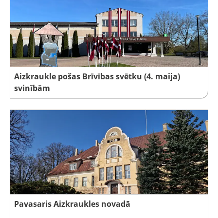
Aizkraukle pošas Brīvības svētku (4. maija)
svinībām
Pavasaris Aizkraukles novadā