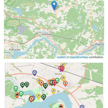
Leaflet
| ©
OpenStreetMap
contributors