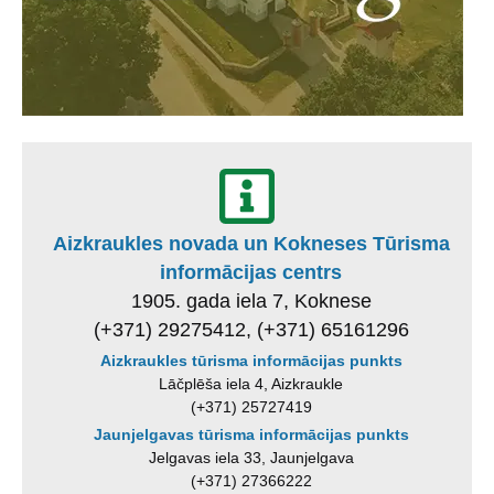
Aizkraukles novada un Kokneses Tūrisma
informācijas centrs
1905. gada iela 7, Koknese
(+371) 29275412, (+371) 65161296
Aizkraukles tūrisma informācijas punkts
Lāčplēša iela 4, Aizkraukle
(+371) 25727419
Jaunjelgavas tūrisma informācijas punkts
Jelgavas iela 33, Jaunjelgava
(+371) 27366222