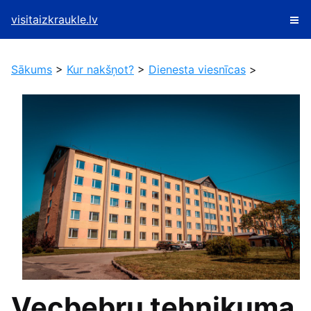
visitaizkraukle.lv
Sākums
>
Kur nakšņot?
>
Dienesta viesnīcas
>
Vecbebru tehnikuma