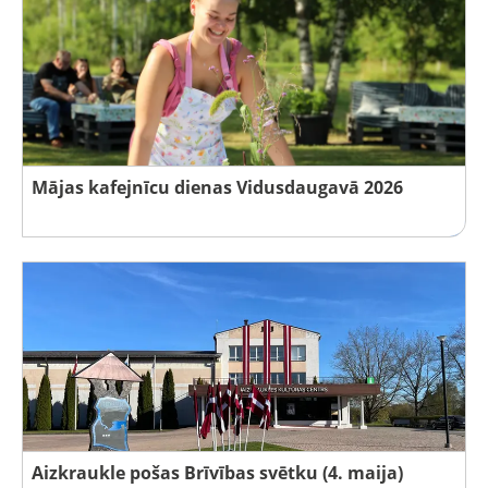
Mājas kafejnīcu dienas Vidusdaugavā 2026
Aizkraukle pošas Brīvības svētku (4. maija)