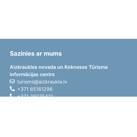
Sazinies ar mums
Aizkraukles novada un Kokneses Tūrisma
informācijas centrs
turisms@aizkraukle.lv
+371 65161296
+371 29275412
1905.gada iela 7, Koknese,
Aizkraukles novads, LV-5113
Darba laiki