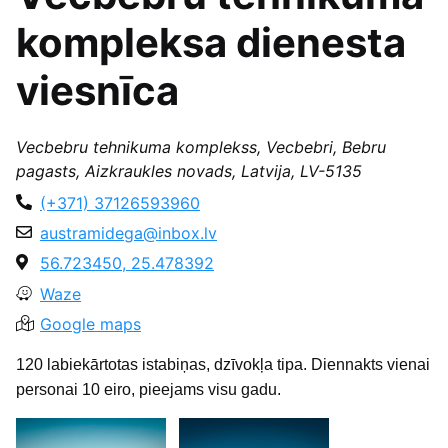
kompleksa dienesta
viesnīca
Vecbebru tehnikuma komplekss, Vecbebri, Bebru
pagasts, Aizkraukles novads, Latvija, LV-5135
(+371) 37126593960
austramidega@inbox.lv
56.723450, 25.478392
Waze
Google maps
120 labiekārtotas istabiņas, dzīvokļa tipa. Diennakts vienai
personai 10 eiro, pieejams visu gadu.