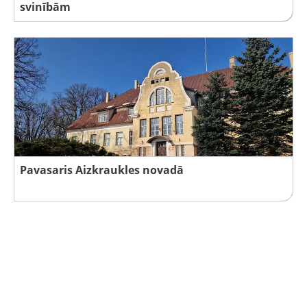
svinībām
Pavasaris Aizkraukles novadā