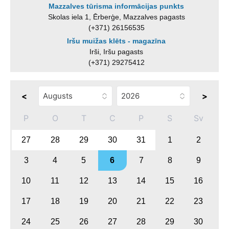
Mazzalves tūrisma informācijas punkts
Skolas iela 1, Ērberģe, Mazzalves pagasts
(+371) 26156535
Iršu muižas klēts - magazīna
Irši, Iršu pagasts
(+371) 29275412
<
>
P
O
T
C
P
S
Sv
27
28
29
30
31
1
2
3
4
5
6
7
8
9
10
11
12
13
14
15
16
17
18
19
20
21
22
23
24
25
26
27
28
29
30