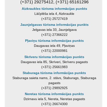
(+371) 29275412, (+371) 65161296
Aizkraukles tūrisma informācijas punkts
Lāčplēša iela 4, Aizkraukle
(+371) 25727419
Jaunjelgavas tūrisma informācijas punkts
Jelgavas iela 33, Jaunjelgava
(+371) 27366222
Pļaviņu tūrisma informācijas punkts
Daugavas iela 49, Pļaviņas
(+371) 22000981
Skrīveru tūrisma informācijas punkts
Daugavas iela 85, Skrīveri, Skrīveru pagasts
(+371) 25661983
Staburaga tūrisma informācijas punkts
Staburaga saieta nams, 2. stāvs, Staburags, Staburaga
pagasts
(+371) 29892925
Neretas tūrisma informācijas punkts
Dzirnavu iela 5, Nereta, Neretas pagasts
(+371) 26674300