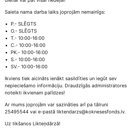
dienai vai pat visai nedēļai!
Saieta nama darba laiks joprojām nemainīgs:
P.- SLĒGTS
O.- SLĒGTS
T.- 10:00-16:00
C.- 10:00-16:00
PK.- 10:00-16:00
S.- 10:00-16:00
SV.- 10:00-16:00
Ikviens tiek aicināts ienākt sasildīties un iegūt sev
nepieciešamo informāciju. Draudzīgās administratores
noteikti ikvienam palīdzes!
Ar mums joprojām var sazināties arī pa tālruni
25495544 vai e-pastā liktendarzs@koknesesfonds.lv.
Uz tikšanos Likteņdārzā!