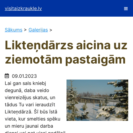
visitaizkraukle.lv
Sākums
>
Galerijas
>
Likteņdārzs aicina uz
ziemotām pastaigām
09.01.2023
Lai gan sals kniebj
degunā, daba veido
vienreizējus skatus, un
tādus Tu vari ieraudzīt
Likteņdārzā. Šī būs īstā
vieta, kur smelties spēku
un mieru jaunai darba