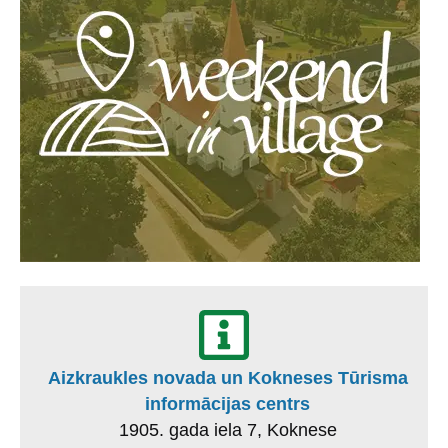
Aizkraukles novada un Kokneses Tūrisma
informācijas centrs
1905. gada iela 7, Koknese