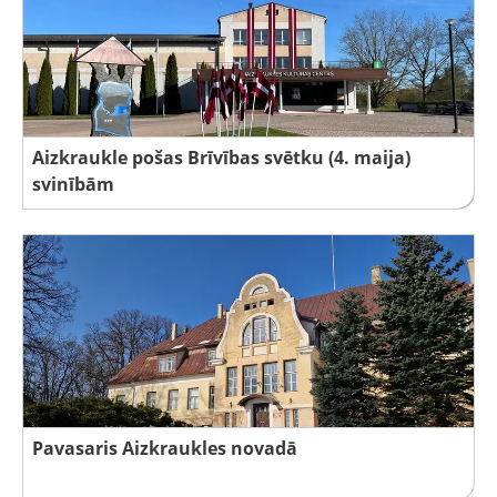
Aizkraukle pošas Brīvības svētku (4. maija)
svinībām
Pavasaris Aizkraukles novadā