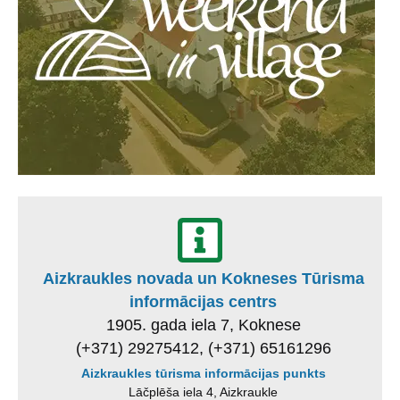
Aizkraukles novada un Kokneses Tūrisma
informācijas centrs
1905. gada iela 7, Koknese
(+371) 29275412, (+371) 65161296
Aizkraukles tūrisma informācijas punkts
Lāčplēša iela 4, Aizkraukle