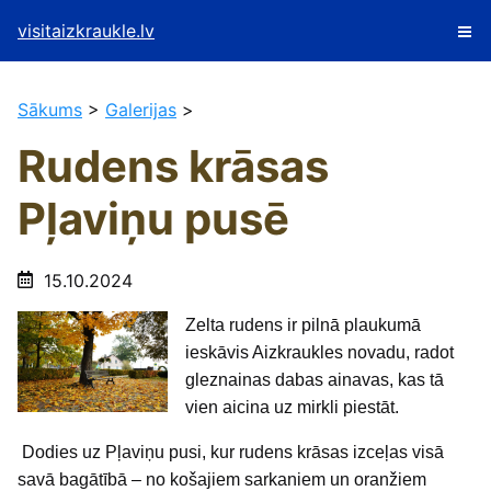
visitaizkraukle.lv
Sākums
>
Galerijas
>
Rudens krāsas
Pļaviņu pusē
15.10.2024
Zelta rudens ir pilnā plaukumā
ieskāvis Aizkraukles novadu, radot
gleznainas dabas ainavas, kas tā
vien aicina uz mirkli piestāt.
Dodies uz Pļaviņu pusi, kur rudens krāsas izceļas visā
savā bagātībā – no košajiem sarkaniem un oranžiem