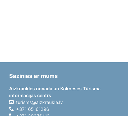
Sazinies ar mums
Aizkraukles novada un Kokneses Tūrisma
informācijas centrs
turisms@aizkraukle.lv
+371 65161296
+371 29275412
1905.gada iela 7, Koknese,