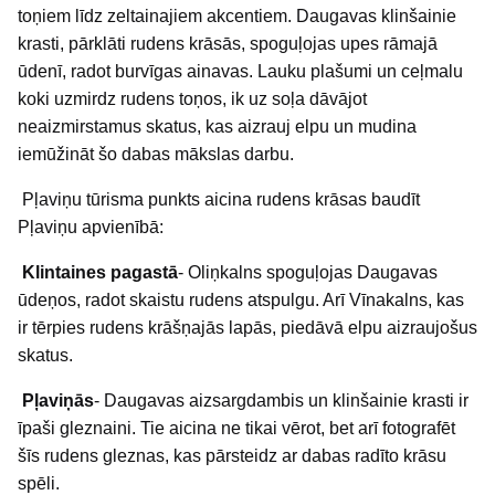
toņiem līdz zeltainajiem akcentiem. Daugavas klinšainie
krasti, pārklāti rudens krāsās, spoguļojas upes rāmajā
ūdenī, radot burvīgas ainavas. Lauku plašumi un ceļmalu
koki uzmirdz rudens toņos, ik uz soļa dāvājot
neaizmirstamus skatus, kas aizrauj elpu un mudina
iemūžināt šo dabas mākslas darbu.
Pļaviņu tūrisma punkts aicina rudens krāsas baudīt
Pļaviņu apvienībā:
Klintaines pagastā
- Oliņkalns spoguļojas Daugavas
ūdeņos, radot skaistu rudens atspulgu. Arī Vīnakalns, kas
ir tērpies rudens krāšņajās lapās, piedāvā elpu aizraujošus
skatus.
Pļaviņās
- Daugavas aizsargdambis un klinšainie krasti ir
īpaši gleznaini. Tie aicina ne tikai vērot, bet arī fotografēt
šīs rudens gleznas, kas pārsteidz ar dabas radīto krāsu
spēli.