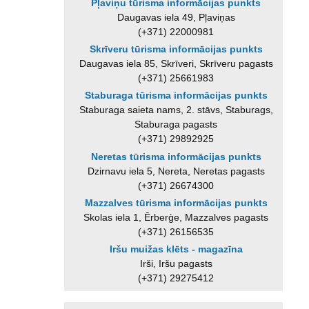
Pļaviņu tūrisma informācijas punkts
Daugavas iela 49, Pļaviņas
(+371) 22000981
Skrīveru tūrisma informācijas punkts
Daugavas iela 85, Skrīveri, Skrīveru pagasts
(+371) 25661983
Staburaga tūrisma informācijas punkts
Staburaga saieta nams, 2. stāvs, Staburags,
Staburaga pagasts
(+371) 29892925
Neretas tūrisma informācijas punkts
Dzirnavu iela 5, Nereta, Neretas pagasts
(+371) 26674300
Mazzalves tūrisma informācijas punkts
Skolas iela 1, Ērberģe, Mazzalves pagasts
(+371) 26156535
Iršu muižas klēts - magazīna
Irši, Iršu pagasts
(+371) 29275412