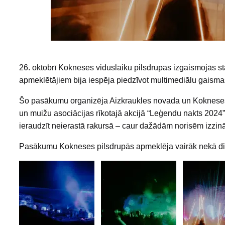
26. oktobrī Kokneses viduslaiku pilsdrupas izgaismojās s
apmeklētājiem bija iespēja piedzīvot multimediālu gais
Šo pasākumu organizēja Aizkraukles novada un Kokneses 
un muižu asociācijas rīkotajā akcijā “Leģendu nakts 2024”.
ieraudzīt neierastā rakursā ‒ caur dažādām norisēm izzināt
Pasākumu Kokneses pilsdrupās apmeklēja vairāk nekā divi