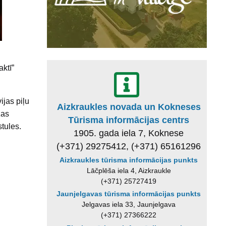
ktī”
jas piļu
Aizkraukles novada un Kokneses
žas
Tūrisma informācijas centrs
tules.
1905. gada iela 7, Koknese
(+371) 29275412, (+371) 65161296
Aizkraukles tūrisma informācijas punkts
Lāčplēša iela 4, Aizkraukle
(+371) 25727419
Jaunjelgavas tūrisma informācijas punkts
Jelgavas iela 33, Jaunjelgava
(+371) 27366222