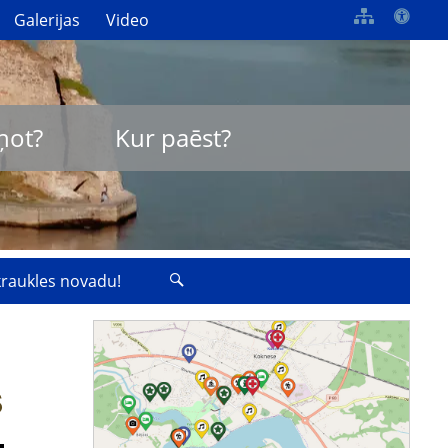
Galerijas
Video
ņot?
Kur paēst?
zkraukles novadu!
s