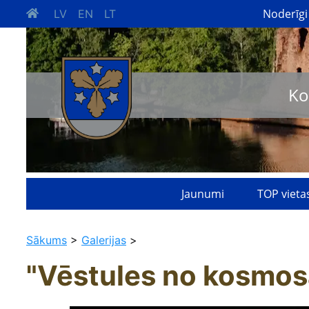
Noderīgi
LV
EN
LT
Ko
Jaunumi
TOP vieta
Sākums
>
Galerijas
>
"Vēstules no kosmos