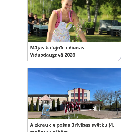
Mājas kafejnīcu dienas
Vidusdaugavā 2026
Aizkraukle pošas Brīvības svētku (4.
maija) svinībām