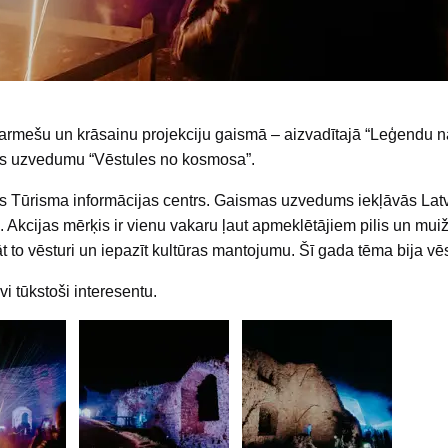
tarmešu un krāsainu projekciju gaismā – aizvadītajā “Leģendu na
mas uzvedumu “Vēstules no kosmosa”.
Tūrisma informācijas centrs. Gaismas uzvedums iekļāvās Latvi
 Akcijas mērķis ir vienu vakaru ļaut apmeklētājiem pilis un mui
 to vēsturi un iepazīt kultūras mantojumu. Šī gada tēma bija vēs
 tūkstoši interesentu.