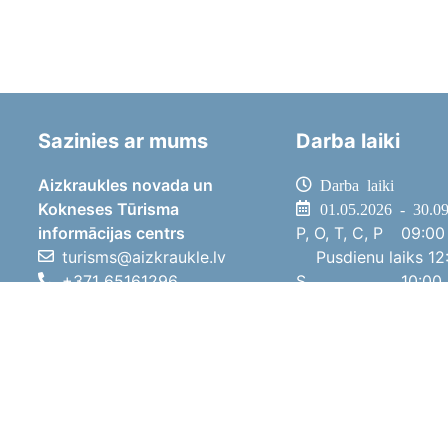
Sazinies ar mums
Darba laiki
Aizkraukles novada un
Darba laiki
Kokneses Tūrisma
01.05.2026 - 30.0
informācijas centrs
P, O, T, C, P
09:00 
turisms@aizkraukle.lv
Pusdienu laiks
12:
+371 65161296
S
10:00 
+371 29275412
Sv
11:00 
1905.gada iela 7, Koknese,
01.10.2025 - 30.0
Aizkraukles novads, LV-5113
P, O, T, C, P
08:00 
Pusdienu laiks
12:
S
10:00 
Sv
Brīvdi