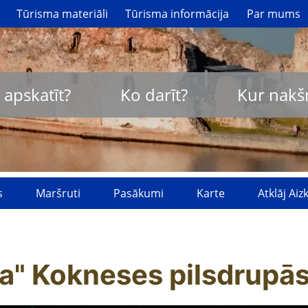
Tūrisma materiāli
Tūrisma informācija
Par mums
 apskatīt?
Ko darīt?
Kur nakš
s
Maršruti
Pasākumi
Karte
Atklāj Ai
a" Kokneses pilsdrupā