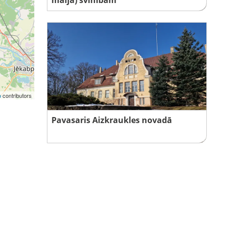
p
contributors
Pavasaris Aizkraukles novadā