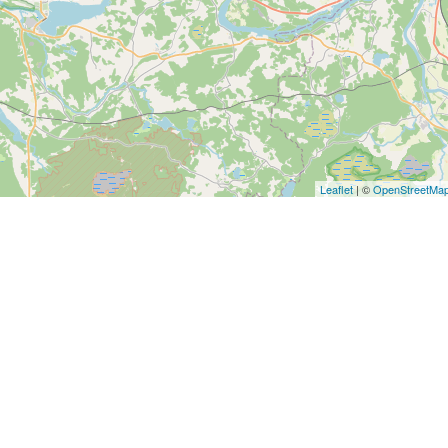
Leaflet
| ©
OpenStreetMa