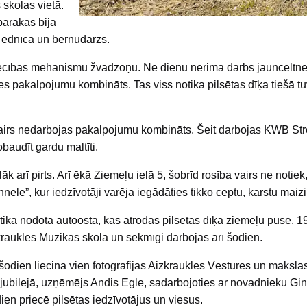
 skolas vietā.
barakās bija
, ēdnīca un bērnudārzs.
ecības mehānismu žvadzoņu. Ne dienu nerima darbs jaunceltnē
es pakalpojumu kombināts. Tas viss notika pilsētas dīķa tiešā t
vairs nedarbojas pakalpojumu kombināts. Šeit darbojas KWB Str
baudīt gardu maltīti.
arī pirts. Arī ēkā Ziemeļu ielā 5, šobrīd rosība vairs ne notiek,
le”, kur iedzīvotāji varēja iegādāties tikko ceptu, karstu maizi
ā tika nodota autoosta, kas atrodas pilsētas dīķa ziemeļu pusē. 
kraukles Mūzikas skola un sekmīgi darbojas arī šodien.
o šodien liecina vien fotogrāfijas Aizkraukles Vēstures un māksl
 jubilejā, uzņēmējs Andis Egle, sadarbojoties ar novadnieku Gin
ien priecē pilsētas iedzīvotājus un viesus.