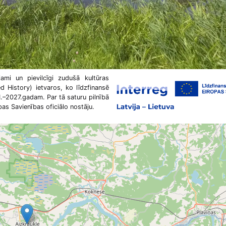
jami un pievilcīgi zudušā kultūras
 History) ietvaros, ko līdzfinansē
.–2027.gadam. Par tā saturu pilnībā
as Savienības oficiālo nostāju.