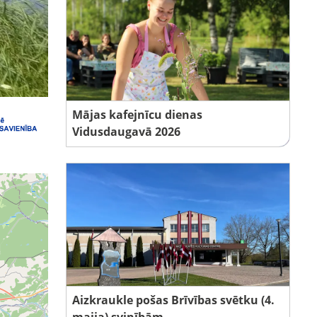
Mājas kafejnīcu dienas
Vidusdaugavā 2026
Aizkraukle pošas Brīvības svētku (4.
maija) svinībām