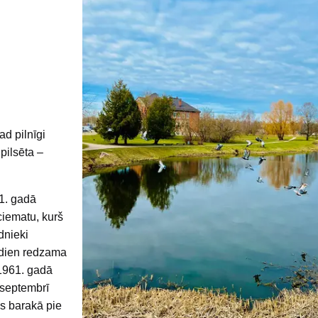
ad pilnīgi
pilsēta –
1. gadā
ciematu, kurš
dnieki
 šodien redzama
 1961. gadā
 septembrī
s barakā pie