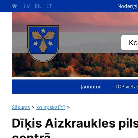
Noderīgi
LV
EN
LT
Ko
Jaunumi
TOP vieta
Sākums
>
Ko apskatīt?
>
Dīķis Aizkraukles pil
centrā