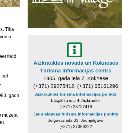
s. Tika
uvumā.
eet food
Aizkraukles novada un Kokneses
Tūrisma informācijas centrs
 bet
1905. gada iela 7, Koknese
.
(+371) 29275412, (+371) 65161296
Aizkraukles tūrisma informācijas punkts
1993. gadā
Lāčplēša iela 4, Aizkraukle
(+371) 25727419
Jaunjelgavas tūrisma informācijas punkts
as muzeja
Jelgavas iela 33, Jaunjelgava
tu
(+371) 27366222