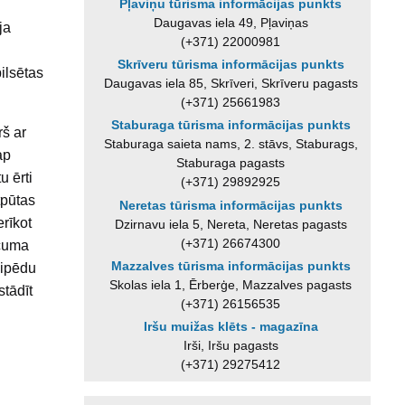
Pļaviņu tūrisma informācijas punkts
Daugavas iela 49, Pļaviņas
ja
(+371) 22000981
Skrīveru tūrisma informācijas punkts
ilsētas
Daugavas iela 85, Skrīveri, Skrīveru pagasts
(+371) 25661983
Staburaga tūrisma informācijas punkts
rš ar
Staburaga saieta nams, 2. stāvs, Staburags,
ap
Staburaga pagasts
u ērti
(+371) 29892925
tpūtas
Neretas tūrisma informācijas punkts
erīkot
Dzirnavu iela 5, Nereta, Neretas pagasts
(+371) 26674300
ecuma
Mazzalves tūrisma informācijas punkts
sipēdu
Skolas iela 1, Ērberģe, Mazzalves pagasts
stādīt
(+371) 26156535
Iršu muižas klēts - magazīna
Irši, Iršu pagasts
(+371) 29275412