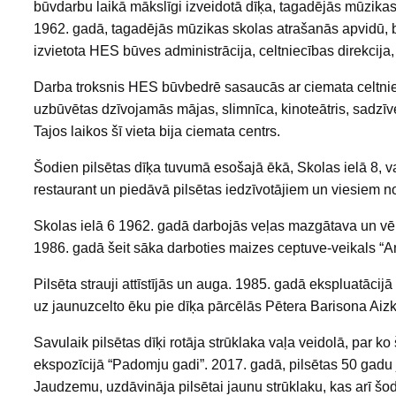
būvdarbu laikā mākslīgi izveidotā dīķa, tagadējās mūzikas
1962. gadā, tagadējās mūzikas skolas atrašanās apvidū, 
izvietota HES būves administrācija, celtniecības direkcija
Darba troksnis HES būvbedrē sasaucās ar ciemata celtni
uzbūvētas dzīvojamās mājas, slimnīca, kinoteātris, sadzīv
Tajos laikos šī vieta bija ciemata centrs.
Šodien pilsētas dīķa tuvumā esošajā ēkā, Skolas ielā 8, 
restaurant un piedāvā pilsētas iedzīvotājiem un viesiem no
Skolas ielā 6 1962. gadā darbojās veļas mazgātava un vēlāk 
1986. gadā šeit sāka darboties maizes ceptuve-veikals “Anne
Pilsēta strauji attīstījās un auga. 1985. gadā ekspluatācij
uz jaunuzcelto ēku pie dīķa pārcēlās Pētera Barisona Aiz
Savulaik pilsētas dīķi rotāja strūklaka vaļa veidolā, par k
ekspozīcijā “Padomju gadi”. 2017. gadā, pilsētas 50 gadu
Jaudzemu, uzdāvināja pilsētai jaunu strūklaku, kas arī šod