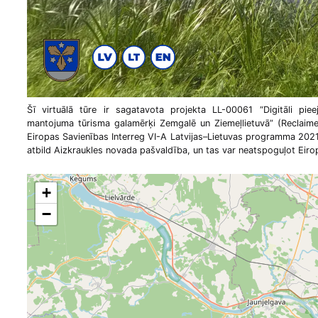
Šī virtuālā tūre ir sagatavota projekta LL-00061 “Digitāli piee
mantojuma tūrisma galamērķi Zemgalē un Ziemeļlietuvā” (Reclaimed
Eiropas Savienības Interreg VI-A Latvijas–Lietuvas programma 2021
atbild Aizkraukles novada pašvaldība, un tas var neatspoguļot Eirop
+
−