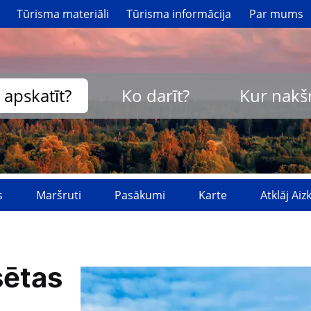
Tūrisma materiāli
Tūrisma informācija
Par mums
 apskatīt?
Ko darīt?
Kur nakš
s
Maršruti
Pasākumi
Karte
Atklāj Ai
sētas