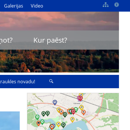
Galerijas
Video
ņot?
Kur paēst?
zkraukles novadu!