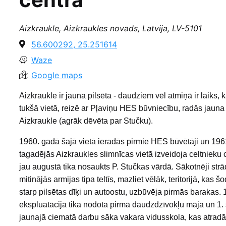
Aizkraukle, Aizkraukles novads, Latvija, LV-5101
56.600292, 25.251614
Waze
Google maps
Aizkraukle ir jauna pilsēta - daudziem vēl atmiņā ir laiks, k
tukšā vietā, reizē ar Pļaviņu HES būvniecību, radās jauna 
Aizkraukle (agrāk dēvēta par Stučku).
1960. gadā šajā vietā ieradās pirmie HES būvētāji un 196
tagadējās Aizkraukles slimnīcas vietā izveidoja celtnieku 
jau augustā tika nosaukts P. Stučkas vārdā. Sākotnēji strā
mitinājās armijas tipa teltīs, mazliet vēlāk, teritorijā, kas
starp pilsētas dīķi un autoostu, uzbūvēja pirmās barakas.
ekspluatācijā tika nodota pirmā daudzdzīvokļu māja un 1.
jaunajā ciematā darbu sāka vakara vidusskola, kas atradā