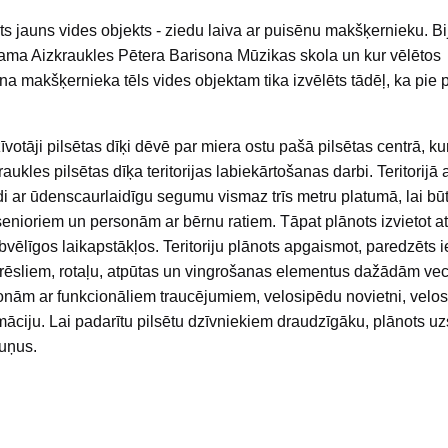
ots jauns vides objekts - ziedu laiva ar puisēnu makšķernieku. Bi
edzama Aizkraukles Pētera Barisona Mūzikas skola un kur vēlētos
ēna makšķernieka tēls vides objektam tika izvēlēts tādēļ, ka pie p
dzīvotāji pilsētas dīķi dēvē par miera ostu pašā pilsētas centrā, ku
aukles pilsētas dīķa teritorijas labiekārtošanas darbi. Teritorijā 
di ar ūdenscaurlaidīgu segumu vismaz trīs metru platumā, lai būt
senioriem un personām ar bērnu ratiem. Tāpat plānots izvietot a
bvēlīgos laikapstākļos. Teritoriju plānots apgaismot, paredzēts i
 krēsliem, rotaļu, atpūtas un vingrošanas elementus dažādām v
sonām ar funkcionāliem traucējumiem, velosipēdu novietni, velo
ormāciju. Lai padarītu pilsētu dzīvniekiem draudzīgāku, plānots uz
suņus.