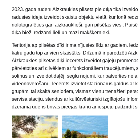
2023. gada rudenī Aizkraukles pilsētā pie dīķa tika izveid
radusies ideja izveidot skaistu objektu vietā, kur fonā r
nofotografēties gan aizkrauklieši, gan pilsētas viesi. Puis
dīķa bieži redzami lieli un mazi makšķernieki.
Teritorija ap pilsētas dīķi ir mainījusies līdz ar gadiem. Ie
katru gadu top ar vien skaistāks. Drīzumā ir paredzēti Aizkr
Aizkraukles pilsētas dīķi iecerēts izveidot gājēju promenā
pārvietoties arī cilvēkiem ar funkcionāliem traucējumiem, 
soliņus un izveidot daļēji segtu nojumi, kur patverties nela
videonovērošanu. Iecerēts izvietot stacionārus galdus ar
grupām, tai skaitā senioriem, vismaz vienu trenažieri per
servisa staciju, stendus ar kultūrvēsturiski izglītojošu inf
dzeramā ūdens brīvas pieejas krānu ar iespēju padzirdīt 