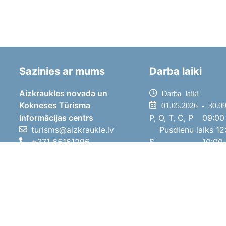
Sazinies ar mums
Darba laiki
Aizkraukles novada un
Darba laiki
Kokneses Tūrisma
01.05.2026 - 30.0
informācijas centrs
P, O, T, C, P
09:00 
turisms@aizkraukle.lv
Pusdienu laiks
12:
+371 65161296
S
10:00 
+371 29275412
Sv
11:00 
1905.gada iela 7, Koknese,
01.10.2025 - 30.0
Aizkraukles novads, LV-5113
P, O, T, C, P
08:00 
Pusdienu laiks
12:
S
10:00 
Sv
Brīvdi