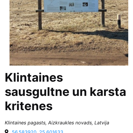
Klintaines
sausgultne un karsta
kritenes
Klintaines pagasts, Aizkraukles novads, Latvija
56.583920, 25.601633