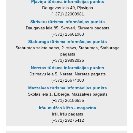
Pļaviņu tūrisma informācijas punkts
Daugavas iela 49, Pļaviņas
(+371) 22000981
Skrīveru tūrisma informācijas punkts
Daugavas iela 85, Skrīveri, Skrīveru pagasts
(+371) 25661983
Staburaga tūrisma informācijas punkts
Staburaga saieta nams, 2. stāvs, Staburags, Staburaga
pagasts
(+371) 29892925
Neretas tūrisma informācijas punkts
Dzirnavu iela 5, Nereta, Neretas pagasts
(+371) 26674300
Mazzalves tūrisma informācijas punkts
Skolas iela 1, Ērberģe, Mazzalves pagasts
(+371) 26156535
Iršu muižas klēts - magazīna
Irši, Iršu pagasts
(+371) 29275412