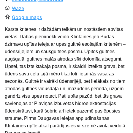
Waze
Google maps
Karsta kritenes ir dažādām teikām un nostāstiem apvītas
vietas. Dabas pieminekli veido Klintaines jeb Būdas
dzirnavu upītes ieleja ar upes gultnē esošajām kritenēm –
ūdensrijējiem un sausgultnes posmu. Upītes gultnes
augšgalā, gultnes malās atrodas sīki dolomīta atsegumi.
Upītei, tās izteiktākajā posmā, ir skaidri izteikta grava, bet
ūdens savu ceļu tajā mēro tikai ļoti lietainās vasaras
sezonās. Gultnē ir vairāki ūdensrijēji, bet lielākais no tiem
atrodas gultnes vidusdaļā un, mazūdens periodā, uzņem
gandrīz visu upes noteci. Pati upīte pazūd, bet tās grava
savienojas ar Pļaviņās izbūvētās hidroelektrostacijas
ūdenskrātuvi, kurā šobrīd arī ietek pazemē paslēpusies
straume. Pirms Daugavas ielejas applūdināšanas
Klintaines upīte atkal parādījusies virszemē avota veidolā,