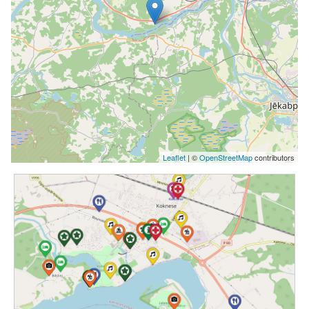
Leaflet
| ©
OpenStreetMap
contributors