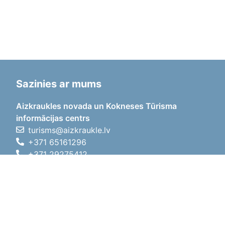
Sazinies ar mums
Aizkraukles novada un Kokneses Tūrisma
informācijas centrs
turisms@aizkraukle.lv
+371 65161296
+371 29275412
1905.gada iela 7, Koknese,
Aizkraukles novads, LV-5113
Darba laiki
Darba laiki