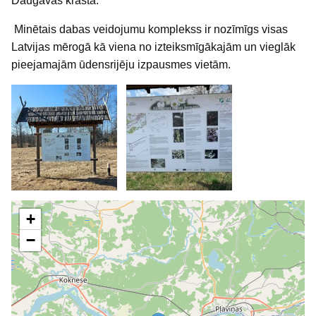
Daugavas krastā.
Minētais dabas veidojumu komplekss ir nozīmīgs visas
Latvijas mērogā kā viena no izteiksmīgākajām un vieglāk
pieejamajām ūdensrijēju izpausmes vietām.
+
−