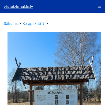
visitaizkraukle.lv
Sākums
>
Ko apskatīt?
>