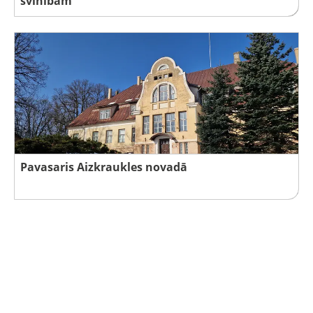
svinībām
Pavasaris Aizkraukles novadā