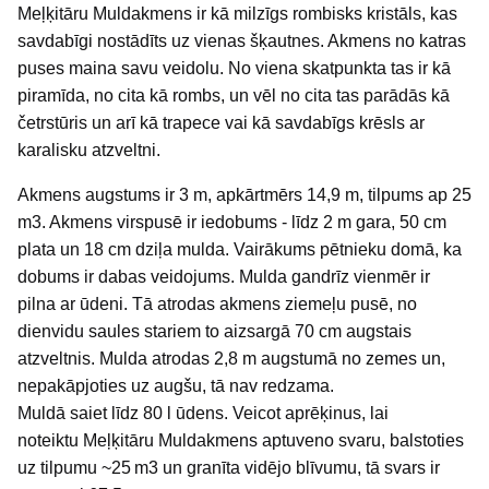
Meļķitāru Muldakmens ir kā milzīgs rombisks kristāls, kas
savdabīgi nostādīts uz vienas šķautnes. Akmens no katras
puses maina savu veidolu. No viena skatpunkta tas ir kā
piramīda, no cita kā rombs, un vēl no cita tas parādās kā
četrstūris un arī kā trapece vai kā savdabīgs krēsls ar
karalisku atzveltni.
Akmens augstums ir 3 m, apkārtmērs 14,9 m, tilpums ap 25
m3. Akmens virspusē ir iedobums - līdz 2 m gara, 50 cm
plata un 18 cm dziļa mulda. V
airākums pētnieku domā, ka
dobums ir dabas veidojums. Mulda gandrīz vienmēr ir
pilna ar ūdeni. Tā atrodas akmens ziemeļu pusē, no
dienvidu saules stariem to aizsargā 70 cm augstais
atzveltnis. Mulda atrodas 2,8 m augstumā no zemes un,
nepakāpjoties uz augšu, tā nav redzama.
Muldā saiet līdz 80 l ūdens. Veicot aprēķinus, lai
noteiktu Meļķitāru Muldakmens
aptuveno svaru, balstoties
uz tilpumu ~25 m3 un granīta vidējo blīvumu,
tā svars ir