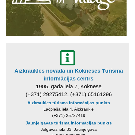
Aizkraukles novada un Kokneses Tūrisma
informācijas centrs
1905. gada iela 7, Koknese
(+371) 29275412, (+371) 65161296
Aizkraukles tūrisma informācijas punkts
Lāčplēša iela 4, Aizkraukle
(+371) 25727419
Jaunjelgavas tūrisma informācijas punkts
Jelgavas iela 33, Jaunjelgava