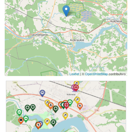
Leaflet
| ©
OpenStreetMap
contributors