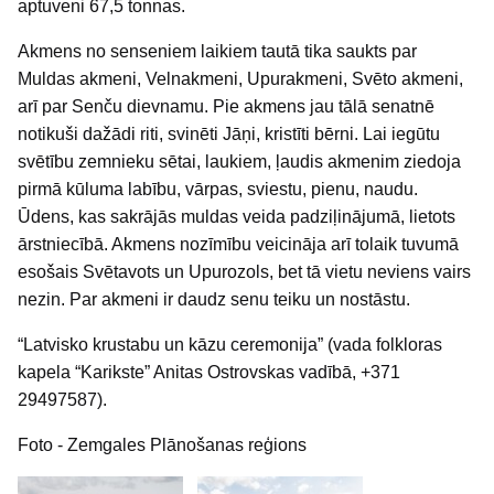
aptuveni 67,5 tonnas.
Akmens no senseniem laikiem tautā tika saukts par
Muldas akmeni, Velnakmeni, Upurakmeni, Svēto akmeni,
arī par Senču dievnamu. Pie akmens jau tālā senatnē
notikuši dažādi riti, svinēti Jāņi, kristīti bērni. Lai iegūtu
svētību zemnieku sētai, laukiem, ļaudis akmenim ziedoja
pirmā kūluma labību, vārpas, sviestu, pienu, naudu.
Ūdens, kas sakrājās muldas veida padziļinājumā, lietots
ārstniecībā. Akmens nozīmību veicināja arī tolaik tuvumā
esošais Svētavots un Upurozols, bet tā vietu neviens vairs
nezin. Par akmeni ir daudz senu teiku un nostāstu.
“Latvisko krustabu un kāzu ceremonija” (vada folkloras
kapela “Karikste” Anitas Ostrovskas vadībā, +371
29497587).
Foto - Zemgales Plānošanas reģions