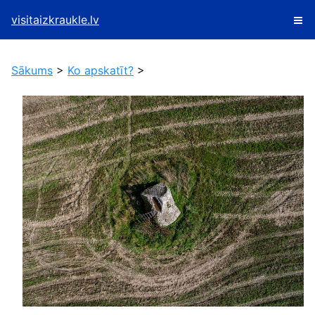
visitaizkraukle.lv
Sākums
>
Ko apskatīt?
>