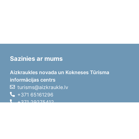
Sazinies ar mums
Aizkraukles novada un Kokneses Tūrisma
informācijas centrs
turisms@aizkraukle.lv
+371 65161296
+371 29275412
1905.gada iela 7, Koknese,
Aizkraukles novads, LV-5113
Darba laiki