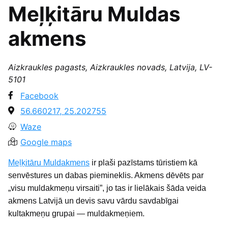
Meļķitāru Muldas
akmens
Aizkraukles pagasts, Aizkraukles novads, Latvija, LV-
5101
Facebook
56.660217, 25.202755
Waze
Google maps
Meļķitāru Muldakmens
ir plaši pazīstams tūristiem kā
senvēstures un dabas piemineklis. Akmens dēvēts par
„visu muldakmeņu virsaiti”, jo tas ir lielākais šāda veida
akmens Latvijā un devis savu vārdu savdabīgai
kultakmeņu grupai — muldakmeņiem.