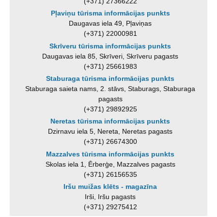
(+371) 27366222
Pļaviņu tūrisma informācijas punkts
Daugavas iela 49, Pļaviņas
(+371) 22000981
Skrīveru tūrisma informācijas punkts
Daugavas iela 85, Skrīveri, Skrīveru pagasts
(+371) 25661983
Staburaga tūrisma informācijas punkts
Staburaga saieta nams, 2. stāvs, Staburags, Staburaga
pagasts
(+371) 29892925
Neretas tūrisma informācijas punkts
Dzirnavu iela 5, Nereta, Neretas pagasts
(+371) 26674300
Mazzalves tūrisma informācijas punkts
Skolas iela 1, Ērberģe, Mazzalves pagasts
(+371) 26156535
Iršu muižas klēts - magazīna
Irši, Iršu pagasts
(+371) 29275412