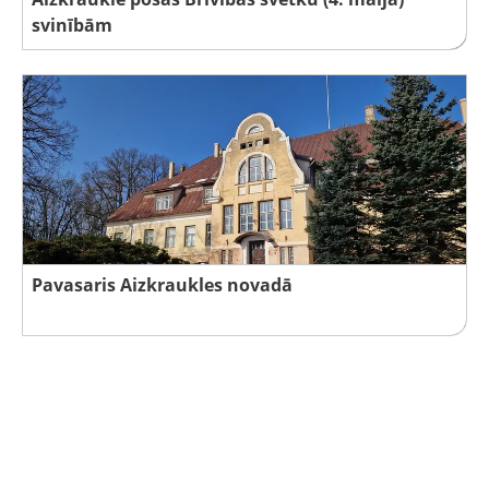
svinībām
Pavasaris Aizkraukles novadā