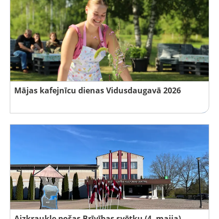
Mājas kafejnīcu dienas Vidusdaugavā 2026
Aizkraukle pošas Brīvības svētku (4. maija)