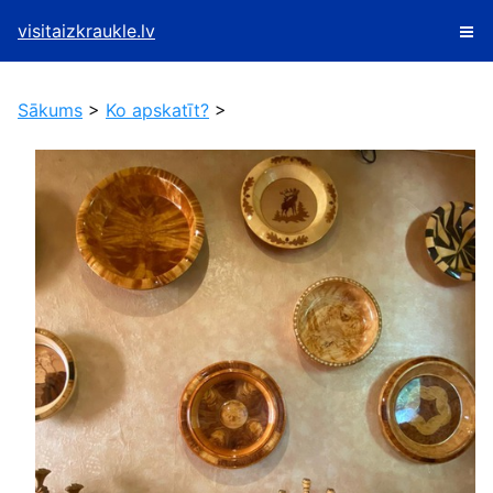
visitaizkraukle.lv
Sākums
>
Ko apskatīt?
>