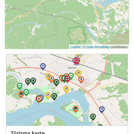
Leaflet
| ©
OpenStreetMap
contributors
Tūrisma karte