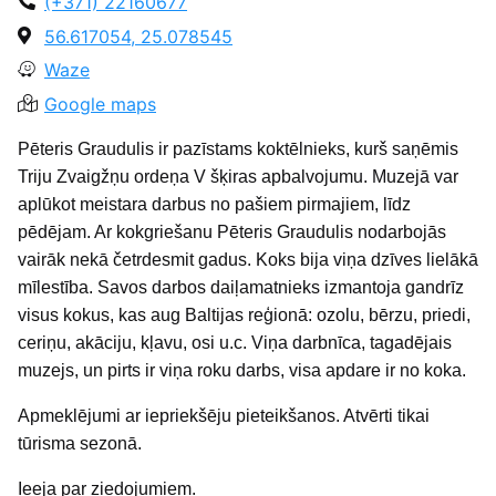
(+371) 22160677
56.617054, 25.078545
Waze
Google maps
Pēteris Graudulis ir pazīstams koktēlnieks, kurš saņēmis
Triju Zvaigžņu ordeņa V šķiras apbalvojumu. Muzejā var
aplūkot meistara darbus no pašiem pirmajiem, līdz
pēdējam. Ar kokgriešanu Pēteris Graudulis nodarbojās
vairāk nekā četrdesmit gadus. Koks bija viņa dzīves lielākā
mīlestība. Savos darbos daiļamatnieks izmantoja gandrīz
visus kokus, kas aug Baltijas reģionā: ozolu, bērzu, priedi,
ceriņu, akāciju, kļavu, osi u.c. Viņa darbnīca, tagadējais
muzejs, un pirts ir viņa roku darbs, visa apdare ir no koka.
Apmeklējumi ar iepriekšēju pieteikšanos. Atvērti tikai
tūrisma sezonā.
Ieeja par ziedojumiem.