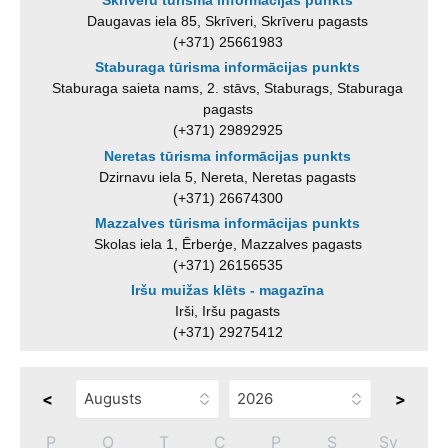
Skrīveru tūrisma informācijas punkts
Daugavas iela 85, Skrīveri, Skrīveru pagasts
(+371) 25661983
Staburaga tūrisma informācijas punkts
Staburaga saieta nams, 2. stāvs, Staburags, Staburaga
pagasts
(+371) 29892925
Neretas tūrisma informācijas punkts
Dzirnavu iela 5, Nereta, Neretas pagasts
(+371) 26674300
Mazzalves tūrisma informācijas punkts
Skolas iela 1, Ērberģe, Mazzalves pagasts
(+371) 26156535
Iršu muižas klēts - magazīna
Irši, Iršu pagasts
(+371) 29275412
<
>
P
O
T
C
P
S
Sv