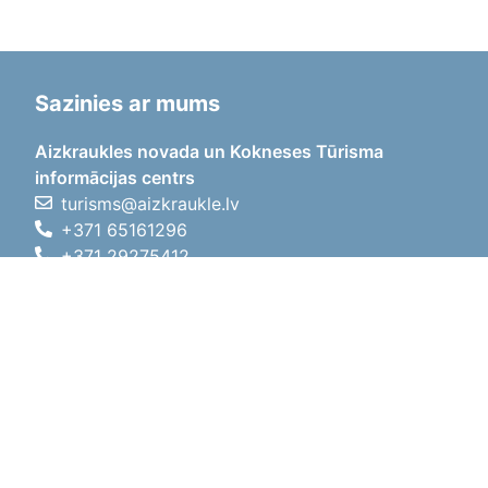
Sazinies ar mums
Aizkraukles novada un Kokneses Tūrisma
informācijas centrs
turisms@aizkraukle.lv
+371 65161296
+371 29275412
1905.gada iela 7, Koknese,
Aizkraukles novads, LV-5113
Darba laiki
Darba laiki
01.05.2026 - 30.09.2026
P, O, T, C, P
09:00 - 18:00
Pusdienu laiks
12:00 - 13:00