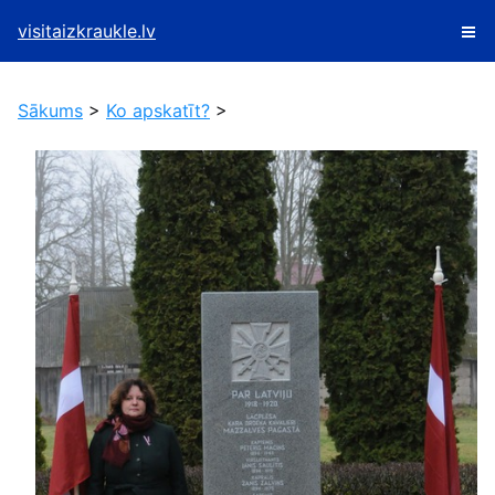
visitaizkraukle.lv
Sākums
>
Ko apskatīt?
>