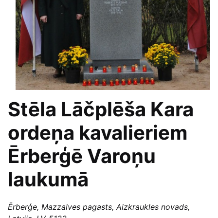
Stēla Lāčplēša Kara
ordeņa kavalieriem
Ērberģē Varoņu
laukumā
Ērberģe, Mazzalves pagasts, Aizkraukles novads,