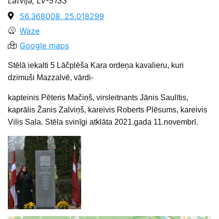
Latvija, LV-5133
56.368008, 25.018299
Waze
Google maps
Stēlā iekalti 5 Lāčplēša Kara ordeņa kavalieru, kuri
dzimuši Mazzalvē, vārdi-
kapteinis Pēteris Mačiņš, virsleitnants Jānis Saulītis,
kaprālis Žanis Zalviņš, kareivis Roberts Plēsums, kareivis
Vilis Sala. Stēla svinīgi atklāta 2021.gada 11.novembrī.