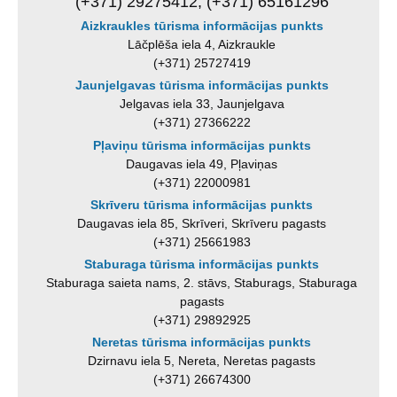
(+371) 29275412, (+371) 65161296
Aizkraukles tūrisma informācijas punkts
Lāčplēša iela 4, Aizkraukle
(+371) 25727419
Jaunjelgavas tūrisma informācijas punkts
Jelgavas iela 33, Jaunjelgava
(+371) 27366222
Pļaviņu tūrisma informācijas punkts
Daugavas iela 49, Pļaviņas
(+371) 22000981
Skrīveru tūrisma informācijas punkts
Daugavas iela 85, Skrīveri, Skrīveru pagasts
(+371) 25661983
Staburaga tūrisma informācijas punkts
Staburaga saieta nams, 2. stāvs, Staburags, Staburaga
pagasts
(+371) 29892925
Neretas tūrisma informācijas punkts
Dzirnavu iela 5, Nereta, Neretas pagasts
(+371) 26674300