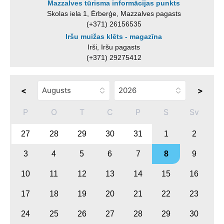
Mazzalves tūrisma informācijas punkts
Skolas iela 1, Ērberģe, Mazzalves pagasts
(+371) 26156535
Iršu muižas klēts - magazīna
Irši, Iršu pagasts
(+371) 29275412
<
>
P
O
T
C
P
S
Sv
27
28
29
30
31
1
2
3
4
5
6
7
8
9
10
11
12
13
14
15
16
17
18
19
20
21
22
23
24
25
26
27
28
29
30