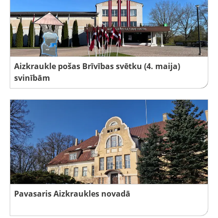
Aizkraukle pošas Brīvības svētku (4. maija)
svinībām
Pavasaris Aizkraukles novadā