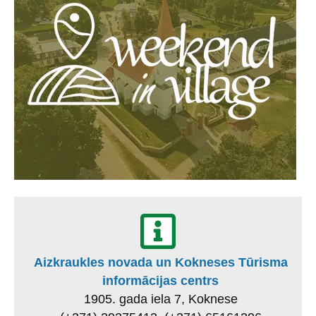
Aizkraukles novada un Kokneses Tūrisma
informācijas centrs
1905. gada iela 7, Koknese