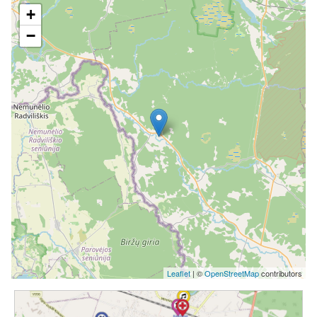
+
−
Leaflet
| ©
OpenStreetMap
contributors