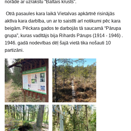
norāde ar uzrakstu “Baltais krusts”.
Otrā pasaules kara laikā Vietalvas apkārtnē risinājās
aktīva kara darbība, un ar to saistīti arī notikumi pēc kara
beigām. Pēckara gados te darbojās tā saucamā “Pārupa
grupa”, kuras vadītājs bija Rihards Pārups (1914 - 1946) .
1946. gadā nodevības dēļ šajā vietā tika nošauti 10
partizāni.