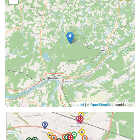
Leaflet
| ©
OpenStreetMap
contributors