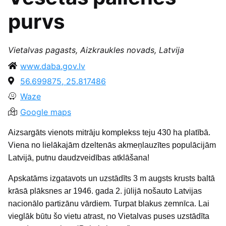
purvs
Vietalvas pagasts, Aizkraukles novads, Latvija
www.daba.gov.lv
56.699875, 25.817486
Waze
Google maps
Aizsargāts vienots mitrāju komplekss teju 430 ha platībā.
Viena no lielākajām dzeltenās akmeņlauzītes populācijām
Latvijā, putnu daudzveidības atklāšana!
Apskatāms izgatavots un uzstādīts 3 m augsts krusts baltā
krāsā plāksnes ar 1946. gada 2. jūlijā nošauto Latvijas
nacionālo partizānu vārdiem. Turpat blakus zemnīca. Lai
vieglāk būtu šo vietu atrast, no Vietalvas puses uzstādīta