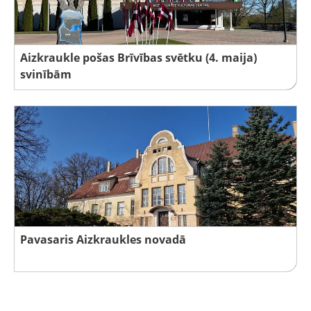
Aizkraukle pošas Brīvības svētku (4. maija)
svinībām
Pavasaris Aizkraukles novadā