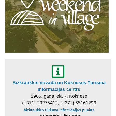
Aizkraukles novada un Kokneses Tūrisma
informācijas centrs
1905. gada iela 7, Koknese
(+371) 29275412, (+371) 65161296
Aizkraukles tūrisma informācijas punkts
Lāčplēša iela 4, Aizkraukle