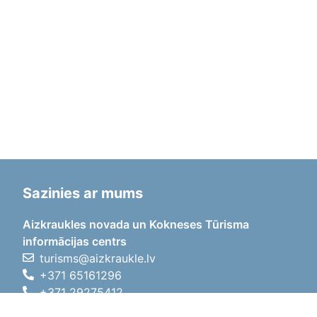
Sazinies ar mums
Aizkraukles novada un Kokneses Tūrisma
informācijas centrs
turisms@aizkraukle.lv
+371 65161296
+371 29275412
1905.gada iela 7, Koknese,