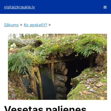
visitaizkraukle.lv
Sākums
>
Ko apskatīt?
>
Vesetas palienes