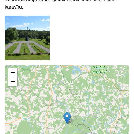
karavīru.
+
−