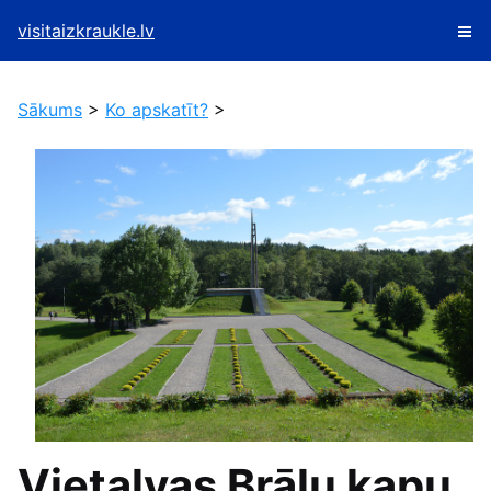
visitaizkraukle.lv
Sākums
>
Ko apskatīt?
>
Vietalvas Brāļu kapu