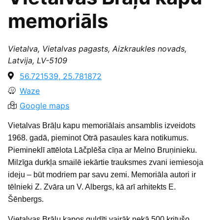
memoriāls
Vietalva, Vietalvas pagasts, Aizkraukles novads,
Latvija, LV-5109
56.721539, 25.781872
Waze
Google maps
Vietalvas Brāļu kapu memoriālais ansamblis izveidots
1968. gadā, pieminot Otrā pasaules kara notikumus.
Piemineklī attēlota Lāčplēša cīņa ar Melno Bruņinieku.
Milzīga durkļa smailē iekārtie trauksmes zvani iemiesoja
ideju – būt modriem par savu zemi. Memoriāla autori ir
tēlnieki Z. Zvāra un V. Albergs, kā arī arhitekts E.
Šēnbergs.
Vietalvas Brāļu kapos guldīti vairāk nekā 500 kritušo