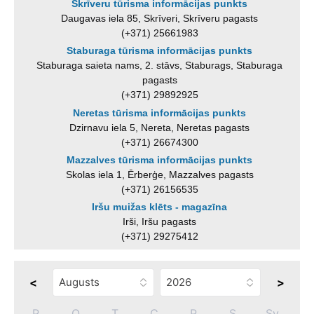
Skrīveru tūrisma informācijas punkts
Daugavas iela 85, Skrīveri, Skrīveru pagasts
(+371) 25661983
Staburaga tūrisma informācijas punkts
Staburaga saieta nams, 2. stāvs, Staburags, Staburaga
pagasts
(+371) 29892925
Neretas tūrisma informācijas punkts
Dzirnavu iela 5, Nereta, Neretas pagasts
(+371) 26674300
Mazzalves tūrisma informācijas punkts
Skolas iela 1, Ērberģe, Mazzalves pagasts
(+371) 26156535
Iršu muižas klēts - magazīna
Irši, Iršu pagasts
(+371) 29275412
<
>
P
O
T
C
P
S
Sv