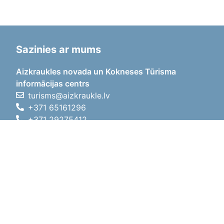
Sazinies ar mums
Aizkraukles novada un Kokneses Tūrisma
informācijas centrs
turisms@aizkraukle.lv
+371 65161296
+371 29275412
1905.gada iela 7, Koknese,
Aizkraukles novads, LV-5113
Darba laiki
Darba laiki
01.05.2026 - 30.09.2026
P, O, T, C, P
09:00 - 18:00
Pusdienu laiks
12:00 - 13:00