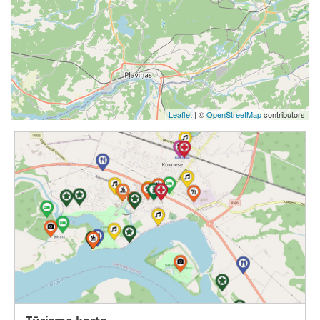
Leaflet
| ©
OpenStreetMap
contributors