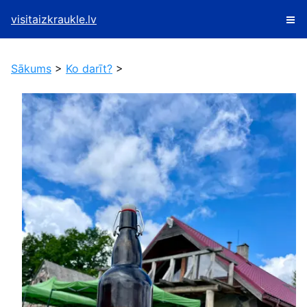
visitaizkraukle.lv
Sākums
>
Ko darīt?
>