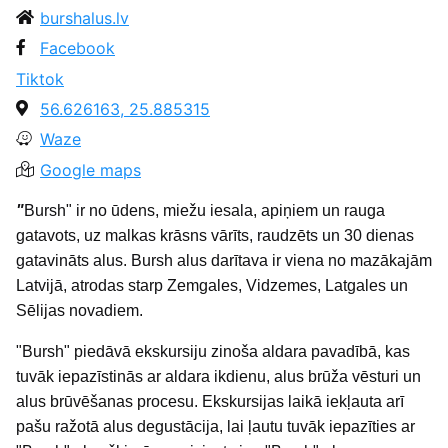
burshalus.lv
Facebook
Tiktok
56.626163, 25.885315
Waze
Google maps
"
Bursh" ir no ūdens, miežu iesala, apiņiem un rauga
gatavots, uz malkas krāsns vārīts, raudzēts un 30 dienas
gatavināts alus. Bursh alus darītava ir viena no mazākajām
Latvijā, atrodas starp Zemgales, Vidzemes, Latgales un
Sēlijas novadiem.
"Bursh" piedāvā ekskursiju zinoša aldara pavadībā, kas
tuvāk iepazīstinās ar aldara ikdienu, alus brūža vēsturi un
alus brūvēšanas procesu. Ekskursijas laikā iekļauta arī
pašu ražotā alus degustācija, lai ļautu tuvāk iepazīties ar