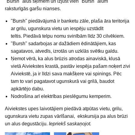
"Bursh" alus šķirnēm un izjust vien "Bursh" alum
raksturīgās garšu nianses.
"Bursh" piedāvājumā ir banketu zāle, plaša āra teritorija
ar grilu, ugunskura vietu un iespēju uzstādīt
teltis.
Piedāvā telpu nomu svinībām līdz 30 cilvēkiem.
"Bursh" sadarbojas ar dažādiem ēdinātājiem, kas
sagatavos, atvedīs, izrotās un uzklās svētku galdu.
Ņemot vērā, ka alus brūzis atrodas ainaviskā, klusā
vietā Aiviekstes krastā, pastāv iespēja pašam noķert zivi
Aiviekstē, ja ir līdzi sava makšķere vai spinings. Pēc
tam to vari pagatavot ugunskurā vai grilā, baudot
apkārtējo dabu.
Nodrošina arī elektrības pieslēgumu kemperim.
Aiviekstes upes laivotājiem piedāvā atpūtas vietu, grilu,
ugunskura vietu zupas vārīšanai, ekskursija pa alus brūzi
un alus degustāciju.
Iepriekš saskaņojot.