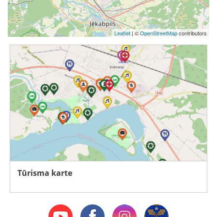
Leaflet
| ©
OpenStreetMap
contributors
Tūrisma karte