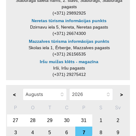
Staburaga saieta nams, 2. stāvs, Staburags, Staburaga
pagasts
(+371) 29892925
Neretas tūrisma informācijas punkts
Dzirnavu iela 5, Nereta, Neretas pagasts
(+371) 26674300
Mazzalves tūrisma informācijas punkts
Skolas iela 1, Ērberģe, Mazzalves pagasts
(+371) 26156535
Iršu muižas klēts - magazīna
Irši, Iršu pagasts
(+371) 29275412
<
>
P
O
T
C
P
S
Sv
27
28
29
30
31
1
2
3
4
5
6
7
8
9