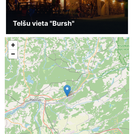
Telšu vieta "Bursh"
+
−