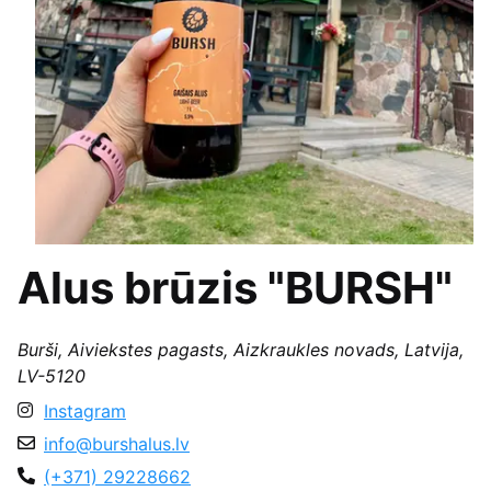
Alus brūzis "BURSH"
Burši, Aiviekstes pagasts, Aizkraukles novads, Latvija,
LV-5120
Instagram
info@burshalus.lv
(+371) 29228662