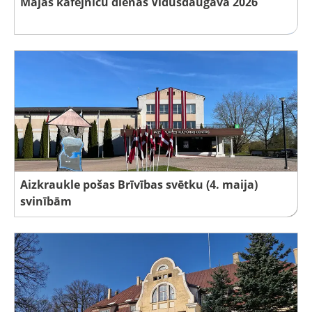
Mājas kafejnīcu dienas Vidusdaugavā 2026
Aizkraukle pošas Brīvības svētku (4. maija)
svinībām