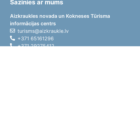
Sazinies ar mums
Aizkraukles novada un Kokneses Tūrisma
informācijas centrs
turisms@aizkraukle.lv
+371 65161296
+371 29275412
1905.gada iela 7, Koknese,
Aizkraukles novads, LV-5113
Darba laiki
Darba laiki
01.05.2026 - 30.09.2026
P, O, T, C, P
09:00 - 18:00
Pusdienu laiks
12:00 - 13:00
S
10:00 - 15:00
Sv
11:00 - 14:00
01.10.2025 - 30.04.2026