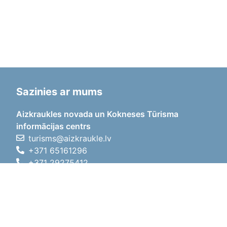
Sazinies ar mums
Aizkraukles novada un Kokneses Tūrisma
informācijas centrs
turisms@aizkraukle.lv
+371 65161296
+371 29275412
1905.gada iela 7, Koknese,
Aizkraukles novads, LV-5113
Darba laiki