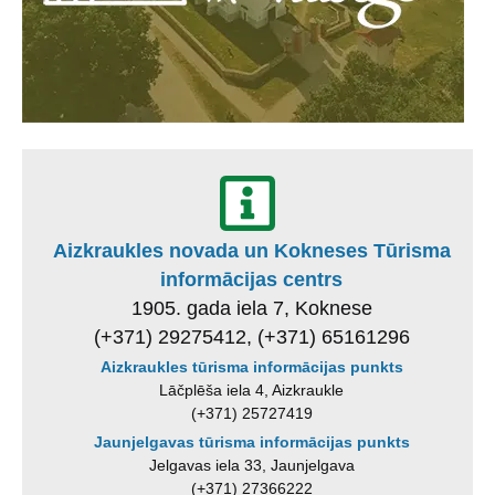
Aizkraukles novada un Kokneses Tūrisma
informācijas centrs
1905. gada iela 7, Koknese
(+371) 29275412, (+371) 65161296
Aizkraukles tūrisma informācijas punkts
Lāčplēša iela 4, Aizkraukle
(+371) 25727419
Jaunjelgavas tūrisma informācijas punkts
Jelgavas iela 33, Jaunjelgava
(+371) 27366222