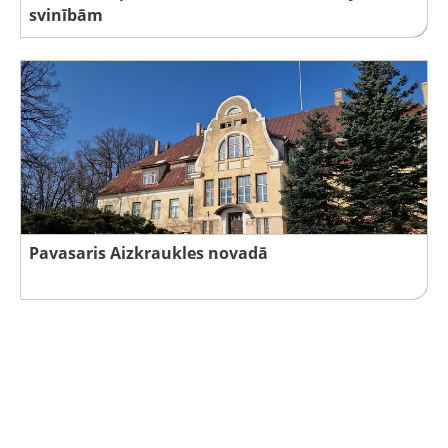
svinībām
Pavasaris Aizkraukles novadā