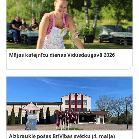
Mājas kafejnīcu dienas Vidusdaugavā 2026
Aizkraukle pošas Brīvības svētku (4. maija)