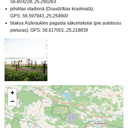
56.603228, 25.260263
pilsētas stadionā (Draudzības krastmalā),
GPS:
56.597943, 25.254900
blakus Aizkraukles pagasta sākumskolai (pie autobusu
pieturas). GPS:
56.617001, 25.218839
+
−