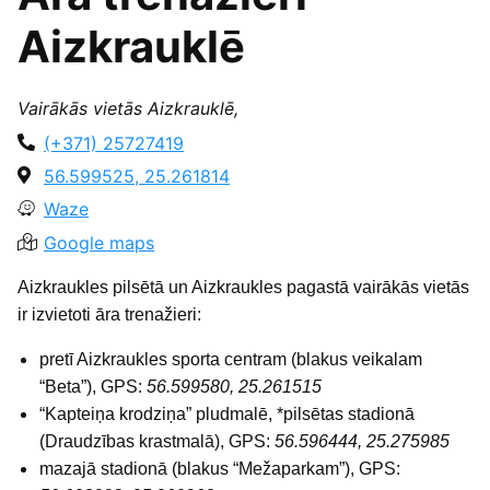
Aizkrauklē
Vairākās vietās Aizkrauklē,
(+371) 25727419
56.599525, 25.261814
Waze
Google maps
Aizkraukles pilsētā un Aizkraukles pagastā vairākās vietās
ir izvietoti āra trenažieri:
pretī Aizkraukles sporta centram (blakus veikalam
“Beta”), GPS:
56.599580, 25.261515
“Kapteiņa krodziņa” pludmalē, *pilsētas stadionā
(Draudzības krastmalā), GPS:
56.596444, 25.275985
mazajā stadionā (blakus “Mežaparkam”), GPS: