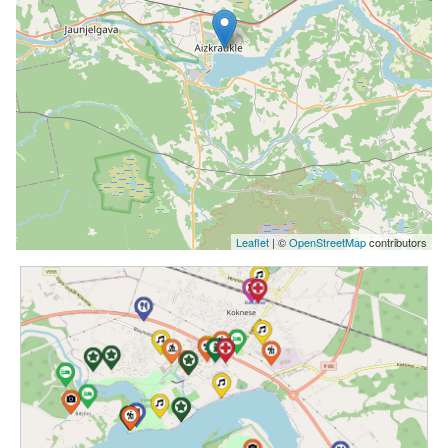
Leaflet
| ©
OpenStreetMap
contributors