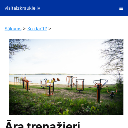
visitaizkraukle.lv
Sākums
>
Ko darīt?
>
Āra trenažieri