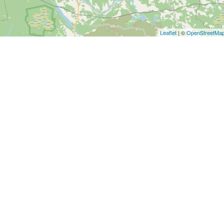
Leaflet
| ©
OpenStreetMa