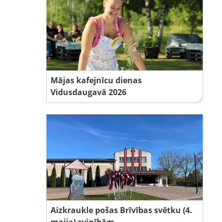
Mājas kafejnīcu dienas
Vidusdaugavā 2026
Aizkraukle pošas Brīvības svētku (4.
maija) svinībām