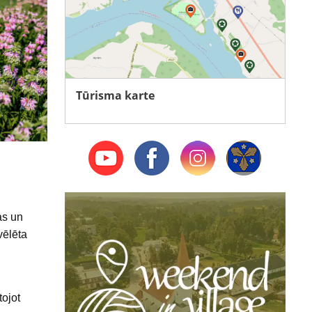
Tūrisma karte
as un
vēlēta
tojot