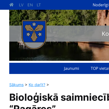
Noderīgi
LV
EN
LT
Ko
Jaunumi
TOP vieta
Sākums
>
Ko darīt?
>
Bioloģiskā saimniecī
“Ragāres”