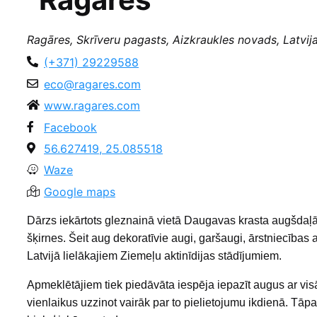
Ragāres, Skrīveru pagasts, Aizkraukles novads, Latvij
(+371) 29229588
eco@ragares.com
www.ragares.com
Facebook
56.627419, 25.085518
Waze
Google maps
Dārzs iekārtots gleznainā vietā Daugavas krasta augšdaļ
šķirnes. Šeit aug dekoratīvie augi, garšaugi, ārstniecības a
Latvijā lielākajiem Ziemeļu aktinīdijas stādījumiem.
Apmeklētājiem tiek piedāvāta iespēja iepazīt augus ar vis
vienlaikus uzzinot vairāk par to pielietojumu ikdienā. Tā