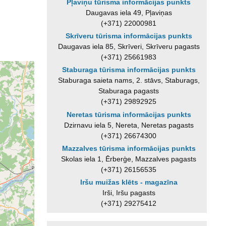
Pļaviņu tūrisma informācijas punkts
Daugavas iela 49, Pļaviņas
(+371) 22000981
Skrīveru tūrisma informācijas punkts
Daugavas iela 85, Skrīveri, Skrīveru pagasts
(+371) 25661983
Staburaga tūrisma informācijas punkts
Staburaga saieta nams, 2. stāvs, Staburags,
Staburaga pagasts
(+371) 29892925
Neretas tūrisma informācijas punkts
Dzirnavu iela 5, Nereta, Neretas pagasts
(+371) 26674300
Mazzalves tūrisma informācijas punkts
Skolas iela 1, Ērberģe, Mazzalves pagasts
(+371) 26156535
Iršu muižas klēts - magazīna
Irši, Iršu pagasts
(+371) 29275412