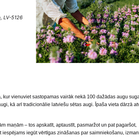
a, LV-5126
ā, kur vienuviet sastopamas vairāk nekā 100 dažādas augu sug
ugi, kā arī tradicionālie latviešu sētas augi. Īpaša vieta dārzā at
ām maņām – tos apskatīt, aptaustīt, pasmaržot un pat pagaršot,
pat iespējams iegūt vērtīgas zināšanas par saimniekošanu, izman