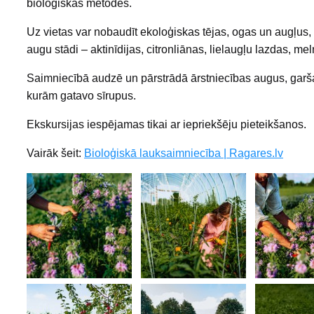
bioloģiskās metodes.
Uz vietas var nobaudīt ekoloģiskas tējas, ogas un augļus, 
augu stādi – aktinīdijas, citronliānas, lielaugļu lazdas, mel
Saimniecībā audzē un pārstrādā ārstniecības augus, garša
kurām gatavo sīrupus.
Ekskursijas iespējamas tikai ar iepriekšēju pieteikšanos.
Vairāk šeit:
Bioloģiskā lauksaimniecība | Ragares.lv