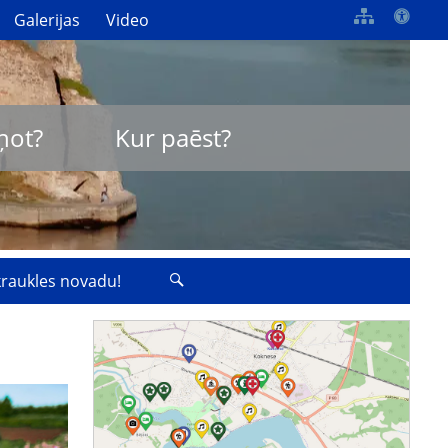
Galerijas
Video
ņot?
Kur paēst?
zkraukles novadu!