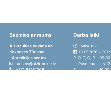
Sazinies ar mums
Darba laiki
Aizkraukles novada un
Darba laiki
Kokneses Tūrisma
01.05.2026 - 30.0
informācijas centrs
P, O, T, C, P
09:00 
turisms@aizkraukle.lv
Pusdienu laiks
12:
+371 65161296
S
10:00 
+371 29275412
Sv
11:00 
1905.gada iela 7, Koknese,
01.10.2025 - 30.0
Aizkraukles novads, LV-5113
P, O, T, C, P
08:00 
Pusdienu laiks
12:
S
10:00 
Sv
Brīvdi