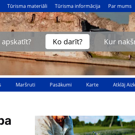
Tūrisma materiāli
Tūrisma informācija
Par mums
 apskatīt?
Ko darīt?
Kur nakš
s
Maršruti
Pasākumi
Karte
Atklāj Ai
ba