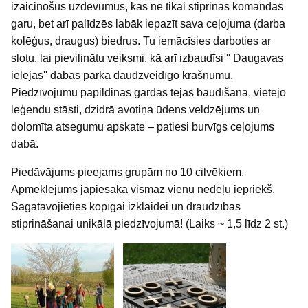
izaicinošus uzdevumus, kas ne tikai stiprinās komandas
garu, bet arī palīdzēs labāk iepazīt sava ceļojuma (darba
kolēģus, draugus) biedrus. Tu iemācīsies darboties ar
slotu, lai pievilinātu veiksmi, kā arī izbaudīsi '' Daugavas
ielejas'' dabas parka daudzveidīgo krāšņumu.
Piedzīvojumu papildinās gardas tējas baudīšana, vietējo
leģendu stāsti, dzidrā avotiņa ūdens veldzējums un
dolomīta atsegumu apskate – patiesi burvīgs ceļojums
dabā.
Piedāvājums pieejams grupām no 10 cilvēkiem.
Apmeklējums jāpiesaka vismaz vienu nedēļu iepriekš.
Sagatavojieties kopīgai izklaidei un draudzības
stiprināšanai unikālā piedzīvojumā! (Laiks ~ 1,5 līdz 2 st.)