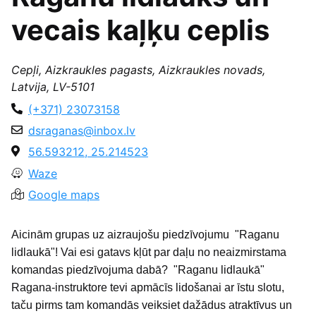
vecais kaļķu ceplis
Cepļi, Aizkraukles pagasts, Aizkraukles novads,
Latvija, LV-5101
(+371) 23073158
dsraganas@inbox.lv
56.593212, 25.214523
Waze
Google maps
Aicinām grupas uz aizraujošu piedzīvojumu "Raganu
lidlaukā"! Vai esi gatavs kļūt par daļu no neaizmirstama
komandas piedzīvojuma dabā? "Raganu lidlaukā"
Ragana-instruktore tevi apmācīs lidošanai ar īstu slotu,
taču pirms tam komandās veiksiet dažādus atraktīvus un