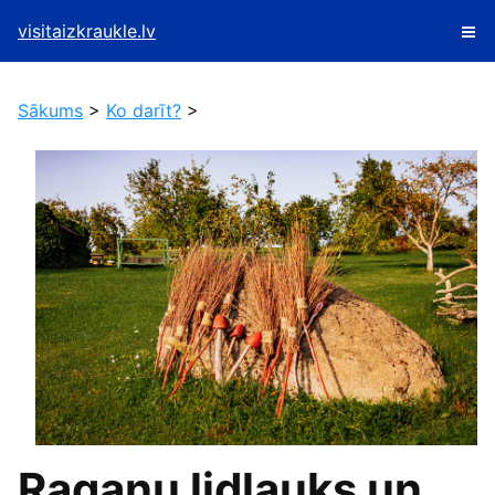
visitaizkraukle.lv
Sākums
>
Ko darīt?
>
Raganu lidlauks un