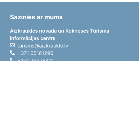
Sazinies ar mums
Aizkraukles novada un Kokneses Tūrisma
informācijas centrs
turisms@aizkraukle.lv
+371 65161296
+371 29275412
1905.gada iela 7, Koknese,
Aizkraukles novads, LV-5113
Darba laiki
Darba laiki
01.05.2026 - 30.09.2026
P, O, T, C, P
09:00 - 18:00
Pusdienu laiks
12:00 - 13:00
S
10:00 - 15:00