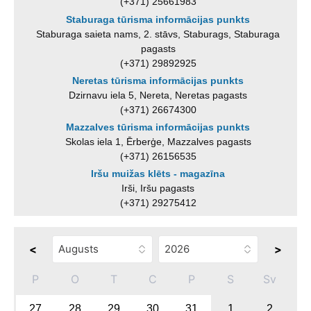
(+371) 25661983
Staburaga tūrisma informācijas punkts
Staburaga saieta nams, 2. stāvs, Staburags, Staburaga
pagasts
(+371) 29892925
Neretas tūrisma informācijas punkts
Dzirnavu iela 5, Nereta, Neretas pagasts
(+371) 26674300
Mazzalves tūrisma informācijas punkts
Skolas iela 1, Ērberģe, Mazzalves pagasts
(+371) 26156535
Iršu muižas klēts - magazīna
Irši, Iršu pagasts
(+371) 29275412
<
>
P
O
T
C
P
S
Sv
27
28
29
30
31
1
2