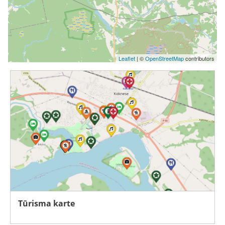
Leaflet
| ©
OpenStreetMap
contributors
Tūrisma karte