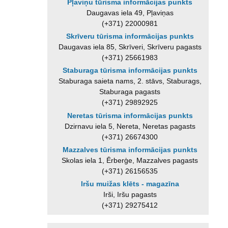
Pļaviņu tūrisma informācijas punkts
Daugavas iela 49, Pļaviņas
(+371) 22000981
Skrīveru tūrisma informācijas punkts
Daugavas iela 85, Skrīveri, Skrīveru pagasts
(+371) 25661983
Staburaga tūrisma informācijas punkts
Staburaga saieta nams, 2. stāvs, Staburags,
Staburaga pagasts
(+371) 29892925
Neretas tūrisma informācijas punkts
Dzirnavu iela 5, Nereta, Neretas pagasts
(+371) 26674300
Mazzalves tūrisma informācijas punkts
Skolas iela 1, Ērberģe, Mazzalves pagasts
(+371) 26156535
Iršu muižas klēts - magazīna
Irši, Iršu pagasts
(+371) 29275412