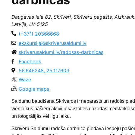
Daugavas iela 82, Skrīveri, Skrīveru pagasts, Aizkrauk
Latvija, LV-5125
(+371) 20366668
ekskursija@skriverusaldumi.lv
skriverusaldumi.lv/radosas-darbnicas
Facebook
56.646248, 25.117603
Waze
Google maps
Saldumu baudīšana Skrīveros ir neparasts un radošs piedz
vienlaikus pašiem aktīvi iesaistoties dažādās meistarklasēs
un fotogrāfijās vēl ilgu laiku.
Skrīveru Saldumu radošā darbnīca piedāvā iespēju pašiem 