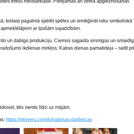
līties trifeļu meistarklasē. Pieejamas arī zefīra apgleznošanas
isā, tostarp pagalmā spēlēt spēles un iemēģināt roku simboliskā 
es apmeklētājiem ar īpašām vajadzībām.
rdo un dabīgo produkciju. Ciemos sagaida sirsnīgas un smaidī
 radošums ikdienas mirkļos. Katras dienas pamatideja – radīt pr
idosiet, tiks ņemts līdzi uz mājām.
as:
https://skriveru.com/lv/radosas-darbnicas