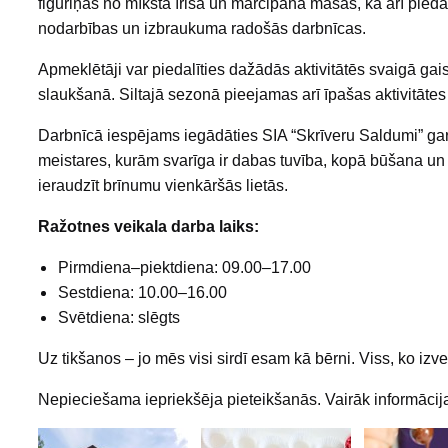
figūriņas no mīkstā īrisa un marcipāna masas, kā arī pieda
nodarbības un izbraukuma radošās darbnīcas.
Apmeklētāji var piedalīties dažādās aktivitātēs svaigā ga
slaukšanā. Siltajā sezonā pieejamas arī īpašas aktivitāt
Darbnīcā iespējams iegādāties SIA “Skrīveru Saldumi” ga
meistares, kurām svarīga ir dabas tuvība, kopā būšana un
ieraudzīt brīnumu vienkāršās lietās.
Ražotnes veikala darba laiks:
Pirmdiena–piektdiena: 09.00–17.00
Sestdiena: 10.00–16.00
Svētdiena: slēgts
Uz tikšanos – jo mēs visi sirdī esam kā bērni. Viss, ko izve
Nepieciešama iepriekšēja pieteikšanās. Vairāk informācij