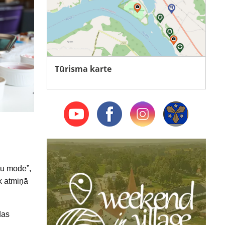
Tūrisma karte
ru modē”,
ek atmiņā
das