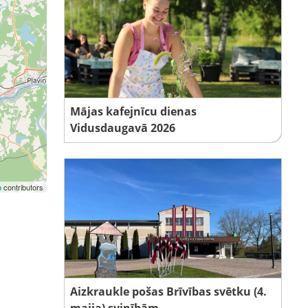
Mājas kafejnīcu dienas
Vidusdaugavā 2026
p
contributors
Aizkraukle pošas Brīvības svētku (4.
maija) svinībām