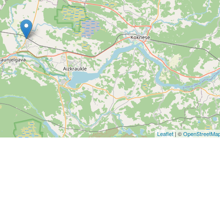
Leaflet
| ©
OpenStreetMa