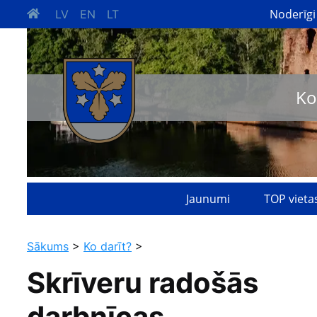
Noderīgi
LV
EN
LT
Ko
Jaunumi
TOP vieta
Sākums
>
Ko darīt?
>
Skrīveru radošās
darbnīcas