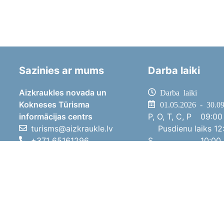
Sazinies ar mums
Darba laiki
Aizkraukles novada un
Darba laiki
Kokneses Tūrisma
01.05.2026 - 30.0
informācijas centrs
P, O, T, C, P
09:00 
turisms@aizkraukle.lv
Pusdienu laiks
12:
+371 65161296
S
10:00 
+371 29275412
Sv
11:00 
1905.gada iela 7, Koknese,
01.10.2025 - 30.0
Aizkraukles novads, LV-5113
P, O, T, C, P
08:00 
Pusdienu laiks
12:
S
10:00 
Sv
Brīvdi