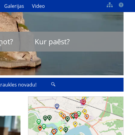
Galerijas
Video
ņot?
Kur paēst?
zkraukles novadu!