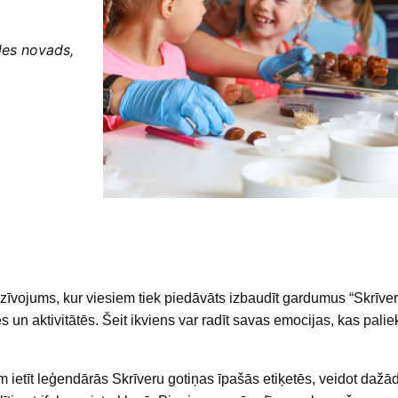
les novads,
īvojums, kur viesiem tiek piedāvāts izbaudīt gardumus “Skrīve
 un aktivitātēs. Šeit ikviens var radīt savas emocijas, kas pali
ietīt leģendārās Skrīveru gotiņas īpašās etiķetēs, veidot dažā