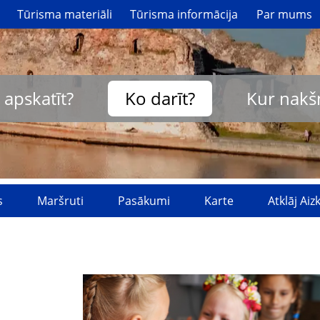
Tūrisma materiāli
Tūrisma informācija
Par mums
 apskatīt?
Ko darīt?
Kur nakš
s
Maršruti
Pasākumi
Karte
Atklāj Ai