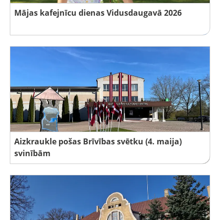
Mājas kafejnīcu dienas Vidusdaugavā 2026
Aizkraukle pošas Brīvības svētku (4. maija)
svinībām