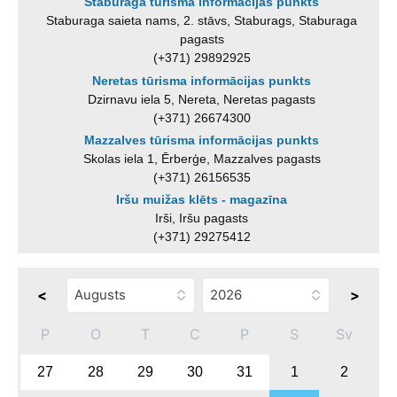
Staburaga tūrisma informācijas punkts
Staburaga saieta nams, 2. stāvs, Staburags, Staburaga
pagasts
(+371) 29892925
Neretas tūrisma informācijas punkts
Dzirnavu iela 5, Nereta, Neretas pagasts
(+371) 26674300
Mazzalves tūrisma informācijas punkts
Skolas iela 1, Ērberģe, Mazzalves pagasts
(+371) 26156535
Iršu muižas klēts - magazīna
Irši, Iršu pagasts
(+371) 29275412
<
>
P
O
T
C
P
S
Sv
27
28
29
30
31
1
2