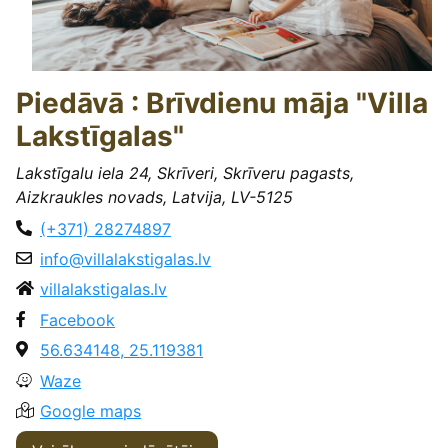
Piedāvā : Brīvdienu māja "Villa
Lakstīgalas"
Lakstīgalu iela 24, Skrīveri, Skrīveru pagasts,
Aizkraukles novads, Latvija, LV-5125
(+371) 28274897
info@villalakstigalas.lv
villalakstigalas.lv
Facebook
56.634148, 25.119381
Waze
Google maps