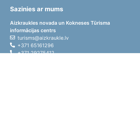
Sazinies ar mums
Aizkraukles novada un Kokneses Tūrisma
informācijas centrs
turisms@aizkraukle.lv
+371 65161296
+371 29275412
1905.gada iela 7, Koknese,
Aizkraukles novads, LV-5113
Darba laiki
Darba laiki
01.05.2026 - 30.09.2026
P, O, T, C, P
09:00 - 18:00
Pusdienu laiks
12:00 - 13:00
S
10:00 - 15:00
Sv
11:00 - 14:00