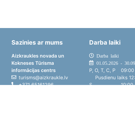
Sazinies ar mums
Darba laiki
Aizkraukles novada un
Darba laiki
Kokneses Tūrisma
01.05.2026 - 30.0
informācijas centrs
P, O, T, C, P
09:00 
turisms@aizkraukle.lv
Pusdienu laiks
12:
+371 65161296
S
10:00 
+371 29275412
Sv
11:00 
1905.gada iela 7, Koknese,
01.10.2025 - 30.0
Aizkraukles novads, LV-5113
P, O, T, C, P
08:00 
Pusdienu laiks
12:
S
10:00 
Sv
Brīvdi