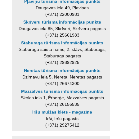
Pļaviņu tūrisma informācijas punkts
Daugavas iela 49, Pļaviņas
(+371) 22000981
Skrīveru tūrisma informācijas punkts
Daugavas iela 85, Skrīveri, Skrīveru pagasts
(+371) 25661983
Staburaga tūrisma informācijas punkts
Staburaga saieta nams, 2. stāvs, Staburags,
Staburaga pagasts
(+371) 29892925
Neretas tūrisma informācijas punkts
Dzirnavu iela 5, Nereta, Neretas pagasts
(+371) 26674300
Mazzalves tūrisma informācijas punkts
Skolas iela 1, Ērberģe, Mazzalves pagasts
(+371) 26156535
Iršu muižas klēts - magazīna
Irši, Iršu pagasts
(+371) 29275412