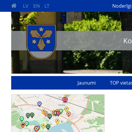
Noderīgi
LV
EN
LT
Ko
Jaunumi
TOP vieta