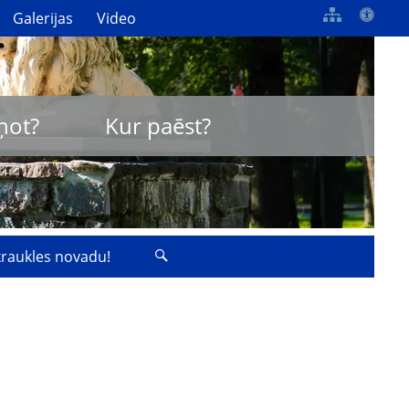
Galerijas
Video
ņot?
Kur paēst?
zkraukles novadu!