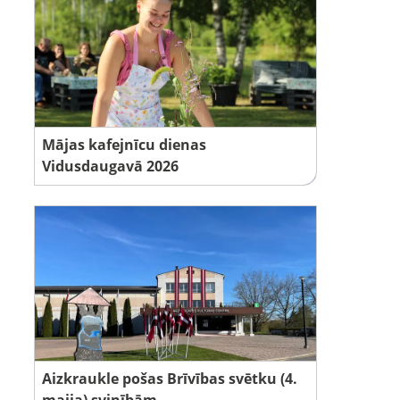
Mājas kafejnīcu dienas
Vidusdaugavā 2026
Aizkraukle pošas Brīvības svētku (4.
maija) svinībām