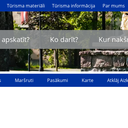
Tūrisma materiāli
Tūrisma informācija
Par mums
 apskatīt?
Ko darīt?
Kur nakš
s
Maršruti
Pasākumi
Karte
Atklāj Ai