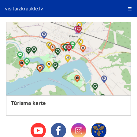
visitaizkraukle.lv
Tūrisma karte