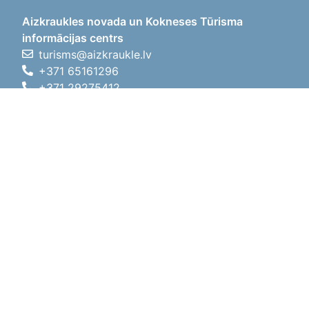
Aizkraukles novada un Kokneses Tūrisma
informācijas centrs
turisms@aizkraukle.lv
+371 65161296
+371 29275412
1905.gada iela 7, Koknese,
Aizkraukles novads, LV-5113
Darba laiki
Darba laiki
01.05.2026 - 30.09.2026
P, O, T, C, P
09:00 - 18:00
Pusdienu laiks
12:00 - 13:00
S
10:00 - 15:00
Sv
11:00 - 14:00
01.10.2025 - 30.04.2026
P, O, T, C, P
08:00 - 17:00
Pusdienu laiks
12:00