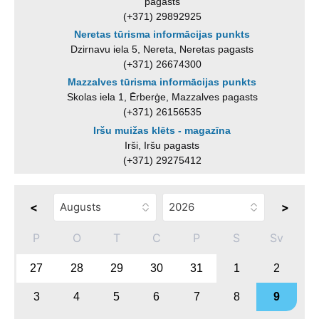
pagasts
(+371) 29892925
Neretas tūrisma informācijas punkts
Dzirnavu iela 5, Nereta, Neretas pagasts
(+371) 26674300
Mazzalves tūrisma informācijas punkts
Skolas iela 1, Ērberģe, Mazzalves pagasts
(+371) 26156535
Iršu muižas klēts - magazīna
Irši, Iršu pagasts
(+371) 29275412
<
>
P
O
T
C
P
S
Sv
27
28
29
30
31
1
2
3
4
5
6
7
8
9