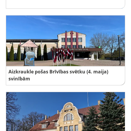
Aizkraukle pošas Brīvības svētku (4. maija)
svinībām