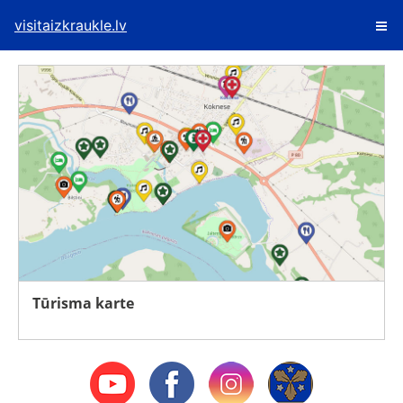
visitaizkraukle.lv
Tūrisma karte