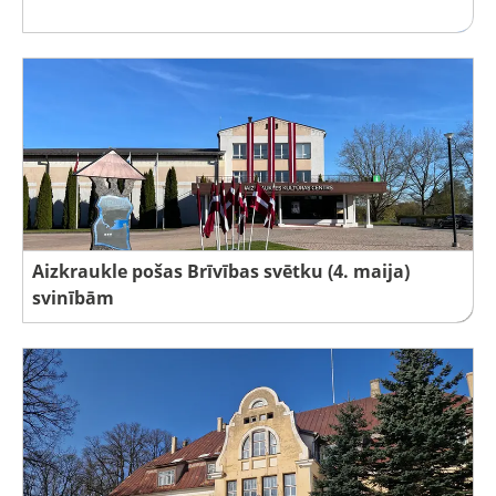
Aizkraukle pošas Brīvības svētku (4. maija)
svinībām