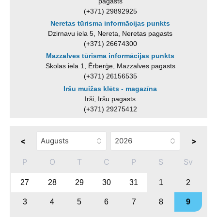
pagasts
(+371) 29892925
Neretas tūrisma informācijas punkts
Dzirnavu iela 5, Nereta, Neretas pagasts
(+371) 26674300
Mazzalves tūrisma informācijas punkts
Skolas iela 1, Ērberģe, Mazzalves pagasts
(+371) 26156535
Iršu muižas klēts - magazīna
Irši, Iršu pagasts
(+371) 29275412
<
>
P
O
T
C
P
S
Sv
27
28
29
30
31
1
2
3
4
5
6
7
8
9