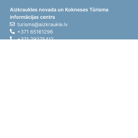
Aizkraukles novada un Kokneses Tūrisma
informācijas centrs
turisms@aizkraukle.lv
+371 65161296
+371 29275412
1905.gada iela 7, Koknese,
Aizkraukles novads, LV-5113
Darba laiki
Darba laiki
01.05.2026 - 30.09.2026
P, O, T, C, P
09:00 - 18:00
Pusdienu laiks
12:00 - 13:00
S
10:00 - 15:00
Sv
11:00 - 14:00
01.10.2025 - 30.04.2026
P, O, T, C, P
08:00 - 17:00
Pusdienu laiks
12:00