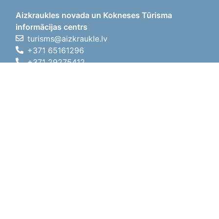
Aizkraukles novada un Kokneses Tūrisma
informācijas centrs
turisms@aizkraukle.lv
+371 65161296
+371 29275412
1905.gada iela 7, Koknese,
Aizkraukles novads, LV-5113
Darba laiki
Darba laiki
01.05.2026 - 30.09.2026
P, O, T, C, P
09:00 - 18:00
Pusdienu laiks
12:00 - 13:00
S
10:00 - 15:00
Sv
11:00 - 14:00
01.10.2025 - 30.04.2026
P, O, T, C, P
08:00 - 17:00
Pusdienu laiks
12:00