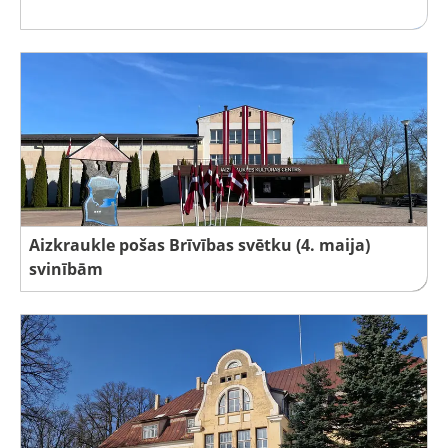
Aizkraukle pošas Brīvības svētku (4. maija)
svinībām