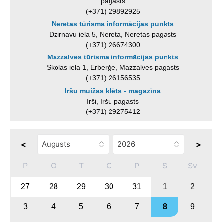
pagasts
(+371) 29892925
Neretas tūrisma informācijas punkts
Dzirnavu iela 5, Nereta, Neretas pagasts
(+371) 26674300
Mazzalves tūrisma informācijas punkts
Skolas iela 1, Ērberģe, Mazzalves pagasts
(+371) 26156535
Iršu muižas klēts - magazīna
Irši, Iršu pagasts
(+371) 29275412
<
>
P
O
T
C
P
S
Sv
27
28
29
30
31
1
2
3
4
5
6
7
8
9