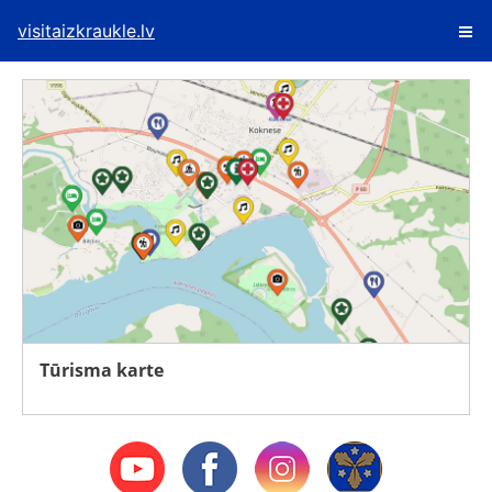
visitaizkraukle.lv
Tūrisma karte