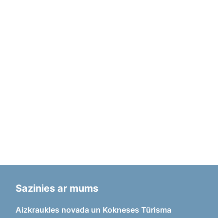
Sazinies ar mums
Aizkraukles novada un Kokneses Tūrisma