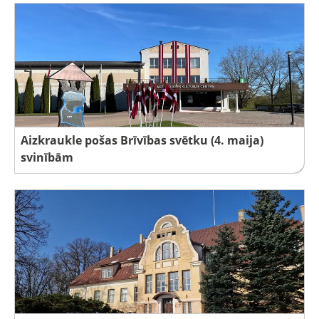
Aizkraukle pošas Brīvības svētku (4. maija)
svinībām