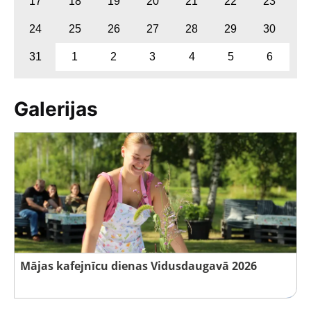
17
18
19
20
21
22
23
24
25
26
27
28
29
30
31
1
2
3
4
5
6
Galerijas
Mājas kafejnīcu dienas Vidusdaugavā 2026