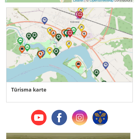
Leaflet
| ©
OpenStreetMap
contributors
Tūrisma karte