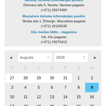
Neretas tūrisma informācijas punkts
Dzirnavu iela 5, Nereta, Neretas pagasts
(+371) 26674300
Mazzalves tūrisma informācijas punkts
Skolas iela 1, Ērberģe, Mazzalves pagasts
(+371) 26156535
Iršu muižas klēts - magazīna
Irši, Iršu pagasts
(+371) 29275412
<
>
P
O
T
C
P
S
Sv
27
28
29
30
31
1
2
3
4
5
6
7
8
9
10
11
12
13
14
15
16