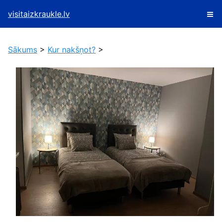
visitaizkraukle.lv
Sākums
>
Kur nakšņot?
>