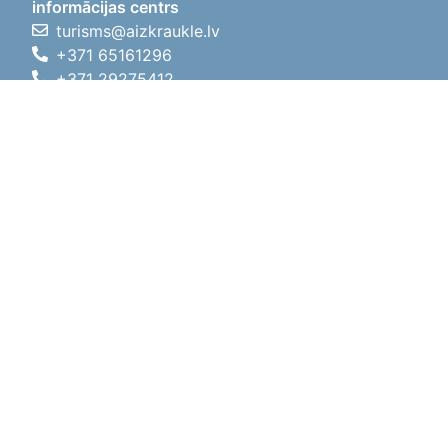
informācijas centrs
turisms@aizkraukle.lv
+371 65161296
+371 29275412
1905.gada iela 7, Koknese,
Aizkraukles novads, LV-5113
Darba laiki
Darba laiki
01.05.2026 - 30.09.2026
P, O, T, C, P
09:00 - 18:00
Pusdienu laiks
12:00 - 13:00
S
10:00 - 15:00
Sv
11:00 - 14:00
01.10.2025 - 30.04.2026
P, O, T, C, P
08:00 - 17:00
Pusdienu laiks
12:00
- 13:00
S
10:00 - 14:00