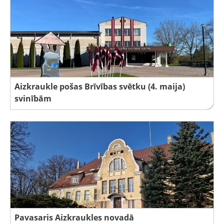
Aizkraukle pošas Brīvības svētku (4. maija)
svinībām
Pavasaris Aizkraukles novadā