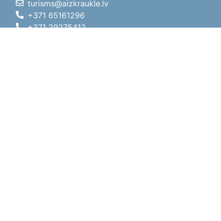
turisms@aizkraukle.lv
+371 65161296
+371 29275412
1905.gada iela 7, Koknese,
Aizkraukles novads, LV-5113
Darba laiki
Darba laiki
01.05.2026 - 30.09.2026
P, O, T, C, P
09:00 - 18:00
Pusdienu laiks
12:00 - 13:00
S
10:00 - 15:00
Sv
11:00 - 14:00
01.10.2025 - 30.04.2026
P, O, T, C, P
08:00 - 17:00
Pusdienu laiks
12:00
- 13:00
S
10:00 - 14:00
Sv
Brīvdiena