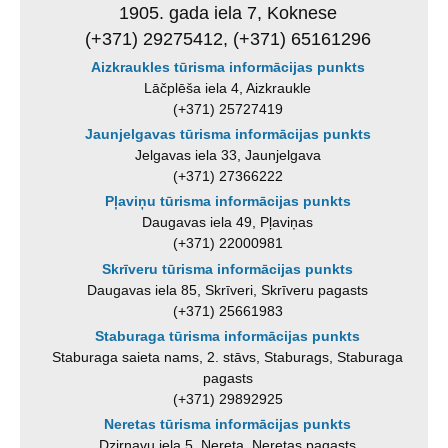
1905. gada iela 7, Koknese
(+371) 29275412, (+371) 65161296
Aizkraukles tūrisma informācijas punkts
Lāčplēša iela 4, Aizkraukle
(+371) 25727419
Jaunjelgavas tūrisma informācijas punkts
Jelgavas iela 33, Jaunjelgava
(+371) 27366222
Pļaviņu tūrisma informācijas punkts
Daugavas iela 49, Pļaviņas
(+371) 22000981
Skrīveru tūrisma informācijas punkts
Daugavas iela 85, Skrīveri, Skrīveru pagasts
(+371) 25661983
Staburaga tūrisma informācijas punkts
Staburaga saieta nams, 2. stāvs, Staburags, Staburaga
pagasts
(+371) 29892925
Neretas tūrisma informācijas punkts
Dzirnavu iela 5, Nereta, Neretas pagasts