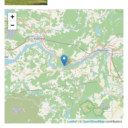
+
−
Leaflet
| ©
OpenStreetMap
contributors