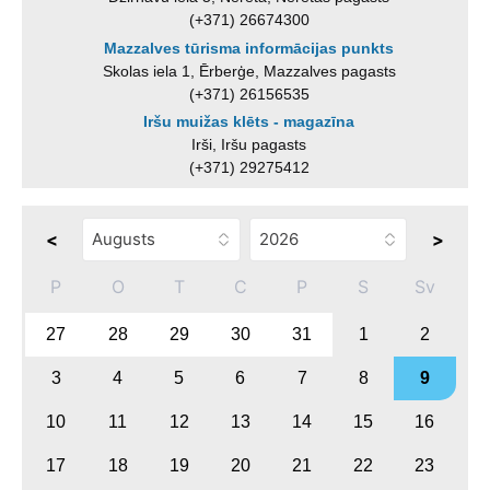
(+371) 26674300
Mazzalves tūrisma informācijas punkts
Skolas iela 1, Ērberģe, Mazzalves pagasts
(+371) 26156535
Iršu muižas klēts - magazīna
Irši, Iršu pagasts
(+371) 29275412
<
>
P
O
T
C
P
S
Sv
27
28
29
30
31
1
2
3
4
5
6
7
8
9
10
11
12
13
14
15
16
17
18
19
20
21
22
23