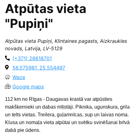
Atpūtas vieta
"Pupiņi"
Atpūtas vieta Pupiņi, Klintaines pagasts, Aizkraukles
novads, Latvija, LV-5129
(+371) 26618701
56.575981, 25.554497
Waze
Google maps
112 km no Rīgas - Daugavas krastā var atpūsties
makšķernieki un dabas mīļotāji. Piknika, ugunskura, grila
un telts vietas. Treilera, guļamnīcas, sup un laivas noma.
Klusa un nomaļa vieta atpūtai un svētku svinēšanai brīvā
dabā pie ūdens.