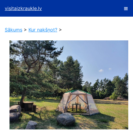
visitaizkraukle.lv
Sākums
>
Kur nakšņot?
>