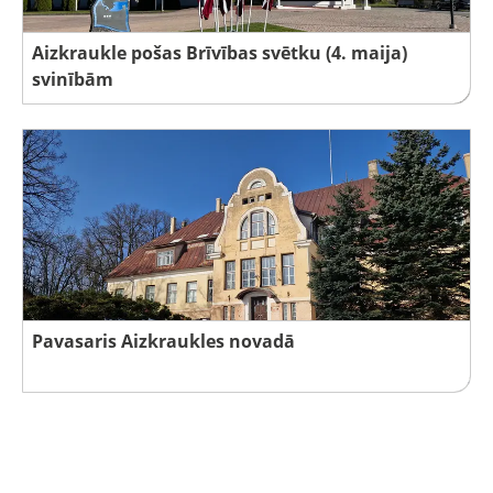
Aizkraukle pošas Brīvības svētku (4. maija)
svinībām
Pavasaris Aizkraukles novadā