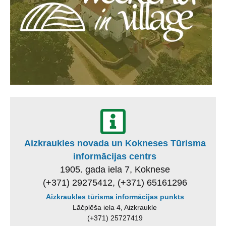
Aizkraukles novada un Kokneses Tūrisma
informācijas centrs
1905. gada iela 7, Koknese
(+371) 29275412, (+371) 65161296
Aizkraukles tūrisma informācijas punkts
Lāčplēša iela 4, Aizkraukle
(+371) 25727419