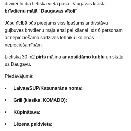
divvientulībā lieliskā vietā pašā Daugavas krastā -
brīvdienu mājā “Daugavas vītoli”
.
Jūsu rīcībā būs pieejams viss īpašums ar divstāvu
guļbūves brīvdienu māja ērtai palikšanai līdz 6 personām
ar nepieciešamo sadzīves tehniku ikdienas
nepieciešamībām.
Lieliska 30 m2
pirts
mājiņa
ar apsildāmo kublu
un skatu
uz Daugavu.
Piedāvājumā:
•
Laivas/SUP/Katamarāna noma;
• Grili (klasika, KOMADO);
• Kūpinātava;
• Lēzena peldvieta;