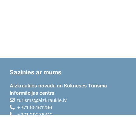
Sazinies ar mums
Aizkraukles novada un Kokneses Tūrisma
informācijas centrs
turisms@aizkraukle.lv
+371 65161296
+371 29275412
1905.gada iela 7, Koknese,
Aizkraukles novads, LV-5113