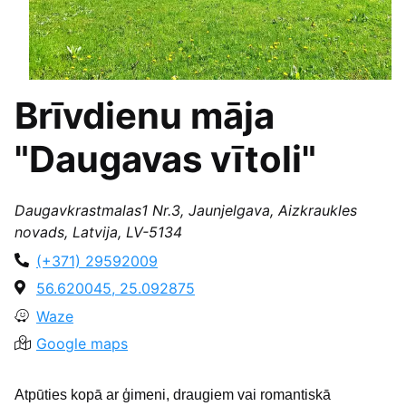
Brīvdienu māja
"Daugavas vītoli"
Daugavkrastmalas1 Nr.3, Jaunjelgava, Aizkraukles
novads, Latvija, LV-5134
(+371) 29592009
56.620045, 25.092875
Waze
Google maps
Atpūties kopā ar ģimeni, draugiem vai romantiskā