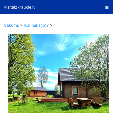
visitaizkraukle.lv
Sākums
>
Kur nakšņot?
>