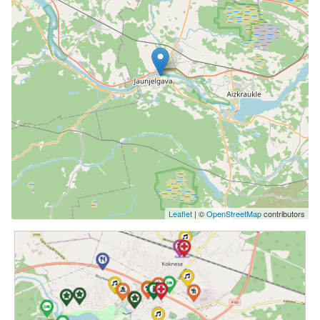
Leaflet
| ©
OpenStreetMap
contributors