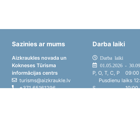
Sazinies ar mums
Darba laiki
Aizkraukles novada un
Darba laiki
Kokneses Tūrisma
01.05.2026 - 30.0
informācijas centrs
P, O, T, C, P
09:00 
turisms@aizkraukle.lv
Pusdienu laiks
12:
+371 65161296
S
10:00 
+371 29275412
Sv
11:00 
1905.gada iela 7, Koknese,
01.10.2025 - 30.0
Aizkraukles novads, LV-5113
P, O, T, C, P
08:00 
Pusdienu laiks
12:
S
10:00 
Sv
Brīvdi