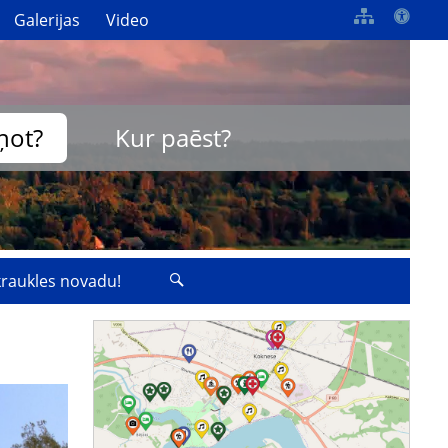
Galerijas
Video
ņot?
Kur paēst?
zkraukles novadu!