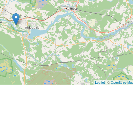
Leaflet
| ©
OpenStreetMa