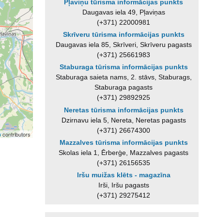
Pļaviņu tūrisma informācijas punkts
Daugavas iela 49, Pļaviņas
(+371) 22000981
Skrīveru tūrisma informācijas punkts
Daugavas iela 85, Skrīveri, Skrīveru pagasts
(+371) 25661983
Staburaga tūrisma informācijas punkts
Staburaga saieta nams, 2. stāvs, Staburags,
Staburaga pagasts
(+371) 29892925
Neretas tūrisma informācijas punkts
Dzirnavu iela 5, Nereta, Neretas pagasts
(+371) 26674300
p
contributors
Mazzalves tūrisma informācijas punkts
Skolas iela 1, Ērberģe, Mazzalves pagasts
(+371) 26156535
Iršu muižas klēts - magazīna
Irši, Iršu pagasts
(+371) 29275412