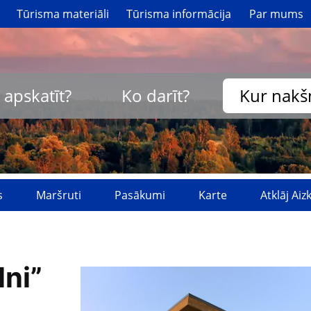
Tūrisma materiāli
Tūrisma informācija
Par mums
 apskatīt?
Ko darīt?
Kur nakš
s
Maršruti
Pasākumi
Karte
Atklāj Ai
lni”