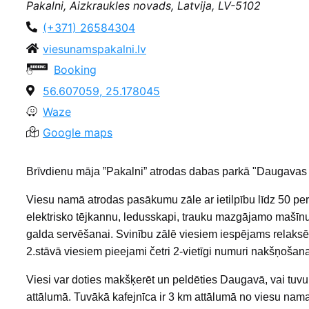
Pakalni, Aizkraukles novads, Latvija, LV-5102
(+371) 26584304
viesunamspakalni.lv
Booking
56.607059, 25.178045
Waze
Google maps
Brīvdienu māja ”Pakalni” atrodas dabas parkā "Daugavas 
Viesu namā atrodas pasākumu zāle ar ietilpību līdz 50 per
elektrisko tējkannu, ledusskapi, trauku mazgājamo mašīnu, 
galda servēšanai. Svinību zālē viesiem iespējams relaksē
2.stāvā viesiem pieejami četri 2-vietīgi numuri nakšņošana
Viesi var doties makšķerēt un peldēties Daugavā, vai tuvu
attālumā. Tuvākā kafejnīca ir 3 km attālumā no viesu nama