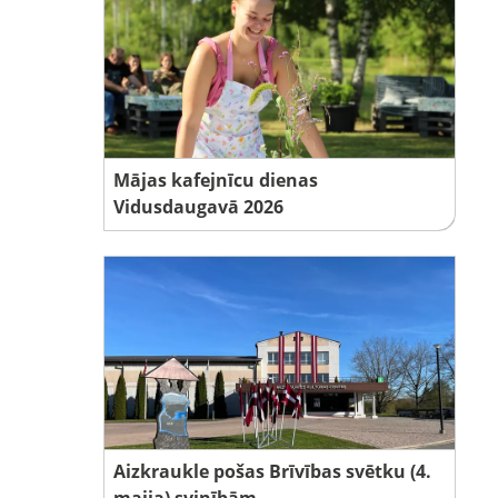
Mājas kafejnīcu dienas
Vidusdaugavā 2026
Aizkraukle pošas Brīvības svētku (4.
maija) svinībām