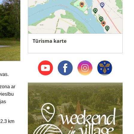
Tūrisma karte
vas.
 zona ar
viesību
jas
 2.3 km