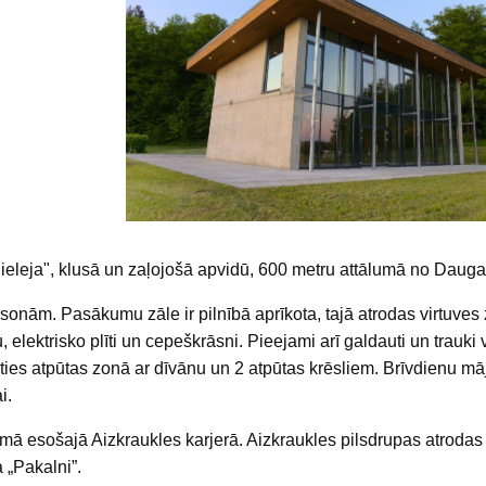
ieleja", klusā un zaļojošā apvidū, 600 metru attālumā no Dauga
sonām. Pasākumu zāle ir pilnībā aprīkota, tajā atrodas virtuves
elektrisko plīti un cepeškrāsni. Pieejami arī galdauti un trauki 
ties atpūtas zonā ar dīvānu un 2 atpūtas krēsliem. Brīvdienu mā
i.
mā esošajā Aizkraukles karjerā. Aizkraukles pilsdrupas atrodas
 „Pakalni”.