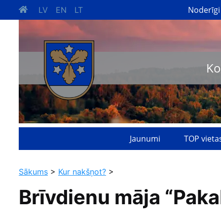
Noderīgi
LV
EN
LT
Ko
Jaunumi
TOP vieta
Sākums
>
Kur nakšņot?
>
Brīvdienu māja “Paka