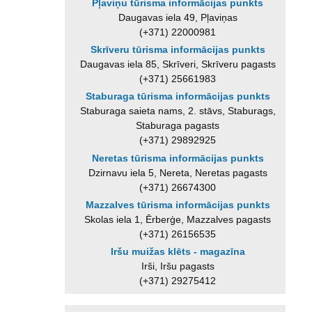
Pļaviņu tūrisma informācijas punkts
Daugavas iela 49, Pļaviņas
(+371) 22000981
Skrīveru tūrisma informācijas punkts
Daugavas iela 85, Skrīveri, Skrīveru pagasts
(+371) 25661983
Staburaga tūrisma informācijas punkts
Staburaga saieta nams, 2. stāvs, Staburags,
Staburaga pagasts
(+371) 29892925
Neretas tūrisma informācijas punkts
Dzirnavu iela 5, Nereta, Neretas pagasts
(+371) 26674300
Mazzalves tūrisma informācijas punkts
Skolas iela 1, Ērberģe, Mazzalves pagasts
(+371) 26156535
Iršu muižas klēts - magazīna
Irši, Iršu pagasts
(+371) 29275412