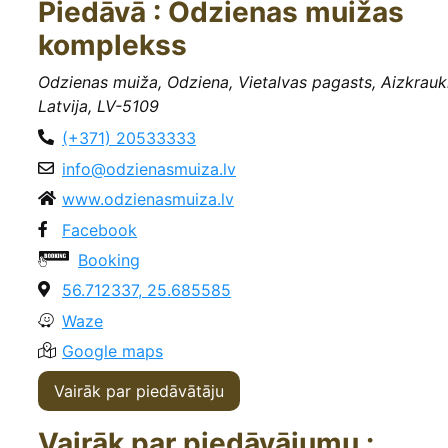
Piedāvā : Odzienas muižas
komplekss
Odzienas muiža, Odziena, Vietalvas pagasts, Aizkrauk
Latvija, LV-5109
(+371) 20533333
info@odzienasmuiza.lv
www.odzienasmuiza.lv
Facebook
Booking
56.712337, 25.685585
Waze
Google maps
Vairāk par piedāvātāju
Vairāk par piedāvājumu :