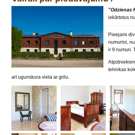
"Odzienas 
iekārtotus n
Pieejami div
numuriņi, n
ir 9 numuri.
Atpūtniekiem
tehnikas kol
arī ugunskura vieta ar grilu.