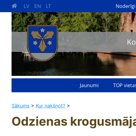
Noderīgi
LV
EN
LT
Ko
Jaunumi
TOP vieta
Sākums
>
Kur nakšņot?
>
Odzienas krogusmāj