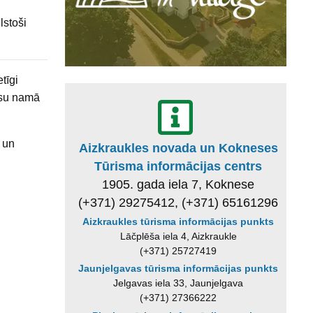
lstoši
tīgi
esu namā
 un
Aizkraukles novada un Kokneses
ā
Tūrisma informācijas centrs
1905. gada iela 7, Koknese
(+371) 29275412, (+371) 65161296
Aizkraukles tūrisma informācijas punkts
Lāčplēša iela 4, Aizkraukle
(+371) 25727419
Jaunjelgavas tūrisma informācijas punkts
Jelgavas iela 33, Jaunjelgava
(+371) 27366222