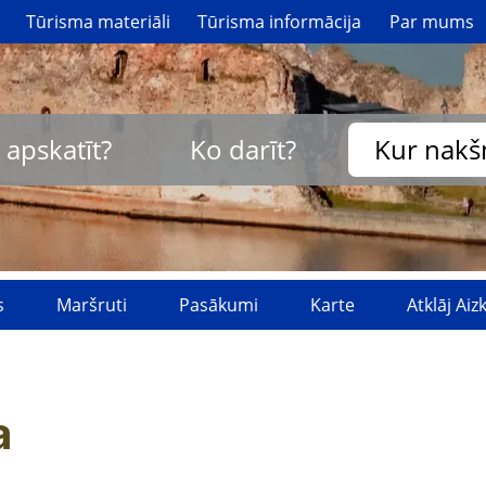
Tūrisma materiāli
Tūrisma informācija
Par mums
 apskatīt?
Ko darīt?
Kur nakš
s
Maršruti
Pasākumi
Karte
Atklāj Ai
a