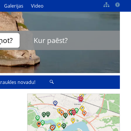
Galerijas
Video
ņot?
Kur paēst?
zkraukles novadu!