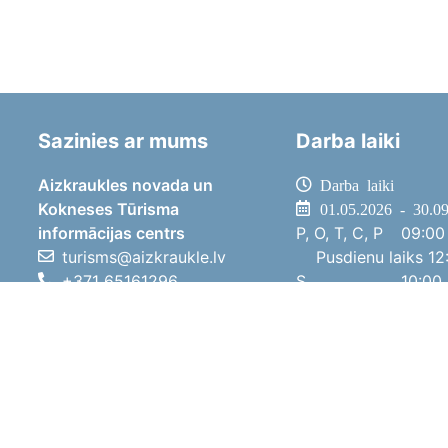
Sazinies ar mums
Darba laiki
Aizkraukles novada un
Darba laiki
Kokneses Tūrisma
01.05.2026 - 30.0
informācijas centrs
P, O, T, C, P
09:00 
turisms@aizkraukle.lv
Pusdienu laiks
12:
+371 65161296
S
10:00 
+371 29275412
Sv
11:00 
1905.gada iela 7, Koknese,
01.10.2025 - 30.0
Aizkraukles novads, LV-5113
P, O, T, C, P
08:00 
Pusdienu laiks
12:
S
10:00 
Sv
Brīvdi