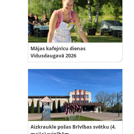
Mājas kafejnīcu dienas
Vidusdaugavā 2026
Aizkraukle pošas Brīvības svētku (4.
maija) svinībām