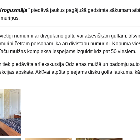
Krogusmāja"
piedāvā jaukus pagājušā gadsimta sākumam atbi
umuriņus.
vietīgi numuriņi ar divguļamo gultu vai atsevišķām gultām, trīsvie
umuriņi četrām personām, kā arī divistabu numuriņi. Kopumā vi
 Taču muižas kompleksā iespējams izguldīt līdz pat 50 viesiem.
 tiek piedāvāta arī ekskursija Odzienas muižā un padomju auto
ekcijas apskate. Aktīvai atpūta pieejams disku golfa laukums, k